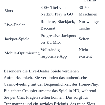
300+ Titel von
30‑50
Slots
NetEnt, Play’n GO
Maschinen
Roulette, Blackjack,
Nur wenige
Live‑Dealer
Baccarat
Tische
Progressive Jackpots
Jackpot‑Spiele
Selten
bis € 1 Mio.
Vollständig
Nicht
Mobile‑Optimierung
responsive App
existent
Besonders die Live‑Dealer Spiele verdienen
Aufmerksamkeit. Sie verbinden das authentische
Casino‑Feeling mit der Bequemlichkeit des Home‑Play.
Ein echter Croupier streamt das Spiel in HD, während
Sie per Chat Fragen stellen können. Das sorgt für
Transparenz und ein soziales Erlebnis, das reine Slots