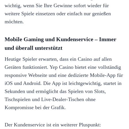
wichtig, wenn Sie Ihre Gewinne sofort wieder für
weitere Spiele einsetzen oder einfach nur genießen
möchten.
Mobile Gaming und Kundenservice – Immer
und überall unterstützt
Heutige Spieler erwarten, dass ein Casino auf allen
Geräten funktioniert. Yep Casino bietet eine vollständig
responsive Webseite und eine dedizierte Mobile‑App für
iOS und Android. Die App ist leichtgewichtig, startet in
Sekunden und ermöglicht das Spielen von Slots,
Tischspielen und Live‑Dealer‑Tischen ohne
Kompromisse bei der Grafik.
Der Kundenservice ist ein weiterer Pluspunkt: