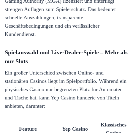
Gaming Authority (MGA) lizenziert und unterliegt
strengen Auflagen zum Spielerschutz. Das bedeutet
schnelle Auszahlungen, transparente
Geschäftsbedingungen und ein verlässlicher
Kundendienst.
Spielauswahl und Live‑Dealer‑Spiele – Mehr als
nur Slots
Ein großer Unterschied zwischen Online‑ und
stationären Casinos liegt im Spielportfolio. Während ein
physisches Casino nur begrenzten Platz für Automaten
und Tische hat, kann Yep Casino hunderte von Titeln
anbieten, darunter:
Klassisches
Feature
Yep Casino
Casino