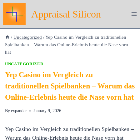
Skip
Appraisal Silicon
to
content
/
Uncategorized
/
Yep Casino im Vergleich zu traditionellen
Spielbanken – Warum das Online‑Erlebnis heute die Nase vorn
hat
UNCATEGORIZED
Yep Casino im Vergleich zu
traditionellen Spielbanken – Warum das
Online‑Erlebnis heute die Nase vorn hat
By
expander
January 9, 2026
Yep Casino im Vergleich zu traditionellen Spielbanken –
Warum das Online‑Erlebnis heute die Nase vorn hat