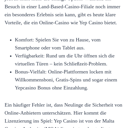
Besuch in einer Land‑Based‑Casino‑Filiale noch immer
ein besonderes Erlebnis sein kann, gibt es heute klare
Vorteile, die ein Online‑Casino wie Yep Casino bietet.
Komfort: Spielen Sie von zu Hause, vom
Smartphone oder vom Tablet aus.
Verfügbarkeit: Rund um die Uhr öffnen sich die
virtuellen Türen – kein Schließzeit‑Problem.
Bonus‑Vielfalt: Online‑Plattformen locken mit
Willkommensboni, Gratis‑Spins und sogar einem
Yepcasino Bonus ohne Einzahlung.
Ein häufiger Fehler ist, dass Neulinge die Sicherheit von
Online‑Anbietern unterschätzen. Hier kommt die
Lizenzierung ins Spiel: Yep Casino ist von der Malta