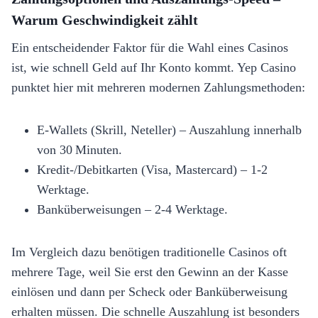
Warum Geschwindigkeit zählt
Ein entscheidender Faktor für die Wahl eines Casinos
ist, wie schnell Geld auf Ihr Konto kommt. Yep Casino
punktet hier mit mehreren modernen Zahlungsmethoden:
E‑Wallets (Skrill, Neteller) – Auszahlung innerhalb
von 30 Minuten.
Kredit‑/Debitkarten (Visa, Mastercard) – 1‑2
Werktage.
Banküberweisungen – 2‑4 Werktage.
Im Vergleich dazu benötigen traditionelle Casinos oft
mehrere Tage, weil Sie erst den Gewinn an der Kasse
einlösen und dann per Scheck oder Banküberweisung
erhalten müssen. Die schnelle Auszahlung ist besonders