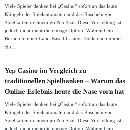
Viele Spieler denken bei „Casino“ sofort an das laute
Klingeln der Spielautomaten und das Rascheln von
Spielkarten in einem großen Saal. Diese Vorstellung ist
jedoch nicht mehr die einzige Option. Während ein
Besuch in einer Land‑Based‑Casino‑Filiale noch immer
ein…
Yep Casino im Vergleich zu
traditionellen Spielbanken – Warum das
Online‑Erlebnis heute die Nase vorn hat
Viele Spieler denken bei „Casino“ sofort an das laute
Klingeln der Spielautomaten und das Rascheln von
Spielkarten in einem großen Saal. Diese Vorstellung ist
jedoch nicht mehr die einzige Option. Während ein