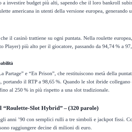
a investire budget più alti, sapendo che il loro bankroll subi
oulette americana in utenti della versione europea, generando
he il casinò trattiene su ogni puntata. Nella roulette europea,
o Player) più alto per il giocatore, passando da 94,74 % a 97
abilità
La Partage” e “En Prison”, che restituiscono metà della puntat
portando il RTP a 98,65 %. Quando le slot ibride collegano qu
fino al 250 % in più rispetto a una slot tradizionale.
al “Roulette‑Slot Hybrid” – (320 parole)
li anni ’90 con semplici rulli a tre simboli e jackpot fissi. C
sono raggiungere decine di milioni di euro.