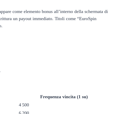
e appare come elemento bonus all’interno della schermata di
ddirittura un payout immediato. Titoli come “EuroSpin
o.
.
Frequenza vincita (1 su)
4 500
6 200