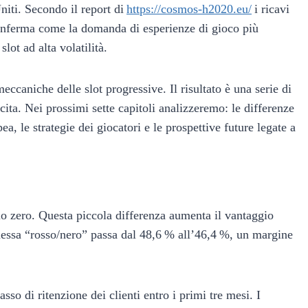
niti. Secondo il report di
https://cosmos-h2020.eu/
i ricavi
 conferma come la domanda di esperienze di gioco più
ot ad alta volatilità.
ccaniche delle slot progressive. Il risultato è una serie di
cita. Nei prossimi sette capitoli analizzeremo: le differenze
ea, le strategie dei giocatori e le prospettive future legate a
pio zero. Questa piccola differenza aumenta il vantaggio
messa “rosso/nero” passa dal 48,6 % all’46,4 %, un margine
o di ritenzione dei clienti entro i primi tre mesi. I