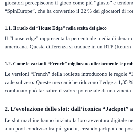
giocatori percepiscono il gioco come più “giusto” e tendono 
“SpinEurope”, che ha convertito il 22 % dei giocatori di r
1.1. Il ruolo del “House Edge” nella scelta del gioco
Il “house edge” rappresenta la percentuale media di denaro c
americana. Questa differenza si traduce in un RTP (Return t
1.2. Come le varianti “French” migliorano ulteriormente le prob
Le versioni “French” della roulette introducono le regole “
cade sul zero. Queste meccaniche riducono l’edge a 1,35 %, 
combinato può far salire il valore potenziale di una vincita 
2. L’evoluzione delle slot: dall’iconica “Jackpot” 
Le slot machine hanno iniziato la loro avventura digitale neg
a un pool condiviso tra più giochi, creando jackpot che pos