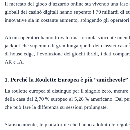
Il mercato del gioco d’azzardo online sta vivendo una fase 
globali dei casinò digitali hanno superato i 70 miliardi d
innovative sia in costante aumento, spingendo gli operatori 
Alcuni operatori hanno trovato una formula vincente unendo l
jackpot che superano di gran lunga quelli dei classici casinò
di house edge, l’evoluzione dei giochi ibridi, i dati comparat
AR e IA.
1. Perché la Roulette Europea è più “amichevole” d
La roulette europea si distingue per il singolo zero, mentr
della casa dal 2,70 % europeo al 5,26 % americano. Dal pun
che può fare la differenza su sessioni prolungate.
Statisticamente, le piattaforme che hanno adottato le regole