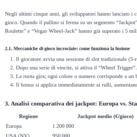
Negli ultimi cinque anni, gli sviluppatori hanno lanciato i
gioco. Quando il pallino si ferma su un segmento “Jackpot”, 
Roulette” e “Vegas Wheel‑Jack” hanno già superato i 5 milio
2.1. Meccaniche di gioco incrociate: come funziona la fusione
Il giocatore avvia una sessione di slot tradizionale (5‑r
Dopo una serie di vincite, si attiva il “Wheel Trigger”.
La ruota gira; ogni colore o numero corrisponde a un bo
Il bonus si applica immediatamente ai rulli, aumentando 
3. Analisi comparativa dei jackpot: Europa vs. Stat
Regione
Jackpot medio (€/gioco)
Europa
1 200 000
USA (NV)
950 000