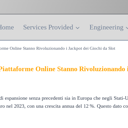
Home
Services Provided
Engineering
forme Online Stanno Rivoluzionando i Jackpot dei Giochi da Slot
Piattaforme Online Stanno Rivoluzionando i
i espansione senza precedenti sia in Europa che negli Stati‑Un
i euro nel 2023, con una crescita annua del 12 %. Questo dato