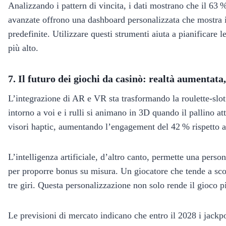
Analizzando i pattern di vincita, i dati mostrano che il 63 %
avanzate offrono una dashboard personalizzata che mostra il
predefinite. Utilizzare questi strumenti aiuta a pianificare 
più alto.
7. Il futuro dei giochi da casinò: realtà aumentata,
L’integrazione di AR e VR sta trasformando la roulette‑slot
intorno a voi e i rulli si animano in 3D quando il pallino at
visori haptic, aumentando l’engagement del 42 % rispetto a
L’intelligenza artificiale, d’altro canto, permette una perso
per proporre bonus su misura. Un giocatore che tende a sco
tre giri. Questa personalizzazione non solo rende il gioco p
Le previsioni di mercato indicano che entro il 2028 i jackpo