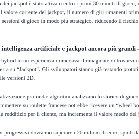
 dei jackpot è stato attivato entro i primi 30 minuti di gioco,
 valore corrente del jackpot, il numero di giri rimanenti prim
le sessioni di gioco in modo più strategico, riducendo il rischi
 intelligenza artificiale e jackpot ancora più grandi 
 hybrid in un’esperienza immersiva. Immaginate di trovarvi in
terra su “Jackpot”. Gli sviluppatori stanno già testando prototi
lle versioni 2D.
nalizzazione profonda: algoritmi analizzano lo storico di gioco
mmettere su roulette francese potrebbe ricevere un “wheel boos
iù redditizio per il cliente, ma incrementa il valore medio del
t progressivi dovranno superare i 20 milioni di euro, spinti d