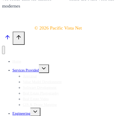
modernes
© 2026 Pacific Vista Net
Home
Expand
Services Provided
child
menu
Appraisal
Value Model Development
Software Development
Real Estate Photography
Real Estate Video
GIS & Drone Mapping
Expand
Engineering
child