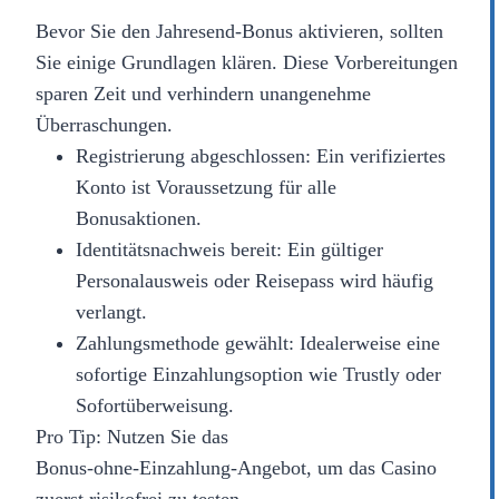
Bevor Sie den Jahresend‑Bonus aktivieren, sollten
Sie einige Grundlagen klären. Diese Vorbereitungen
sparen Zeit und verhindern unangenehme
Überraschungen.
Registrierung abgeschlossen: Ein verifiziertes
Konto ist Voraussetzung für alle
Bonusaktionen.
Identitätsnachweis bereit: Ein gültiger
Personalausweis oder Reisepass wird häufig
verlangt.
Zahlungsmethode gewählt: Idealerweise eine
sofortige Einzahlungsoption wie Trustly oder
Sofortüberweisung.
Pro Tip: Nutzen Sie das
Bonus‑ohne‑Einzahlung‑Angebot, um das Casino
zuerst risikofrei zu testen.