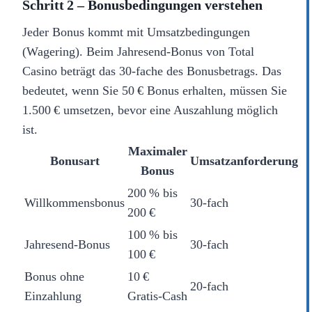
Schritt 2 – Bonusbedingungen verstehen
Jeder Bonus kommt mit Umsatzbedingungen
(Wagering). Beim Jahresend‑Bonus von Total
Casino beträgt das 30‑fache des Bonusbetrags. Das
bedeutet, wenn Sie 50 € Bonus erhalten, müssen Sie
1.500 € umsetzen, bevor eine Auszahlung möglich
ist.
Maximaler
Bonusart
Umsatzanforderung
Bonus
200 % bis
Willkommensbonus
30‑fach
200 €
100 % bis
Jahresend‑Bonus
30‑fach
100 €
Bonus ohne
10 €
20‑fach
Einzahlung
Gratis‑Cash