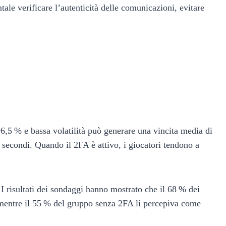
tale verificare l’autenticità delle comunicazioni, evitare
6,5 % e bassa volatilità può generare una vincita media di
 secondi. Quando il 2FA è attivo, i giocatori tendono a
 I risultati dei sondaggi hanno mostrato che il 68 % dei
l, mentre il 55 % del gruppo senza 2FA li percepiva come