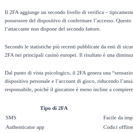
Il 2FA aggiunge un secondo livello di verifica – tipicamen
possessore del dispositivo di confermare l’accesso. Questo 
l’attaccante non dispone del secondo fattore.
Secondo le statistiche più recenti pubblicate da enti di si
2FA nei principali casinò europei. Il risultato è una diminuz
Dal punto di vista psicologico, il 2FA genera una “sensazio
dispositivo personale e l’account di gioco, riducendo l’ans
responsabile, poiché il giocatore è meno incline a compiere
Tipo di 2FA
SMS
Facile da imp
Authenticator app
Codici offlin