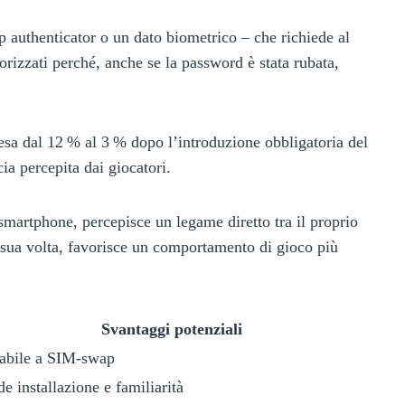
 authenticator o un dato biometrico – che richiede al
rizzati perché, anche se la password è stata rubata,
cesa dal 12 % al 3 % dopo l’introduzione obbligatoria del
ia percepita dai giocatori.
smartphone, percepisce un legame diretto tra il proprio
a sua volta, favorisce un comportamento di gioco più
Svantaggi potenziali
abile a SIM‑swap
e installazione e familiarità