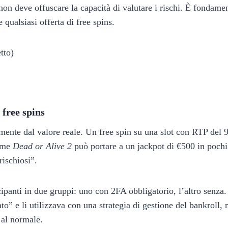
non deve offuscare la capacità di valutare i rischi. È fondamen
e qualsiasi offerta di free spins.
tto)
 free spins
mente dal valore reale. Un free spin su una slot con RTP del 9
come
Dead or Alive 2
può portare a un jackpot di €500 in pochi
rischiosi”.
cipanti in due gruppi: uno con 2FA obbligatorio, l’altro senza.
ato” e li utilizzava con una strategia di gestione del bankrol
 al normale.