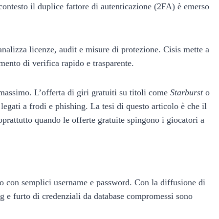
 contesto il duplice fattore di autenticazione (2FA) è emerso
analizza licenze, audit e misure di protezione. Cisis mette a
ento di verifica rapido e trasparente.
massimo. L’offerta di giri gratuiti su titoli come
Starburst
o
legati a frodi e phishing. La tesi di questo articolo è che il
attutto quando le offerte gratuite spingono i giocatori a
ano con semplici username e password. Con la diffusione di
ing e furto di credenziali da database compromessi sono