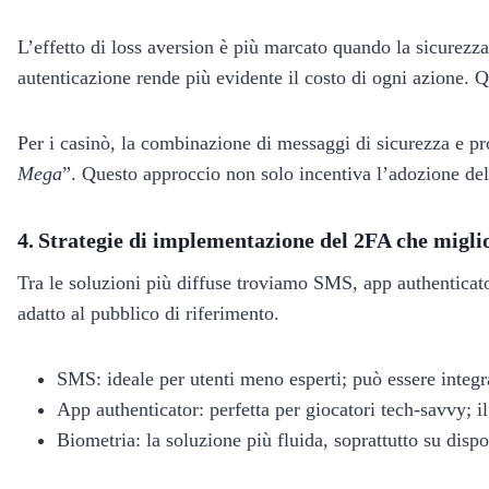
L’effetto di loss aversion è più marcato quando la sicurezza
autenticazione rende più evidente il costo di ogni azione. 
Per i casinò, la combinazione di messaggi di sicurezza e pr
Mega
”. Questo approccio non solo incentiva l’adozione del
4. Strategie di implementazione del 2FA che miglio
Tra le soluzioni più diffuse troviamo SMS, app authenticato
adatto al pubblico di riferimento.
SMS: ideale per utenti meno esperti; può essere integr
App authenticator: perfetta per giocatori tech‑savvy; 
Biometria: la soluzione più fluida, soprattutto su dispo