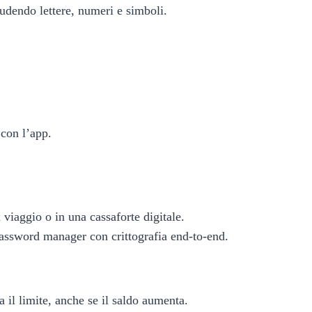
udendo lettere, numeri e simboli.
 con l’app.
viaggio o in una cassaforte digitale.
 password manager con crittografia end‑to‑end.
a il limite, anche se il saldo aumenta.