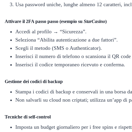
Usa password uniche, lunghe almeno 12 caratteri, incl
Attivare il 2FA passo passo (esempio su
StarCasino
)
Accedi al profilo → “Sicurezza”.
Seleziona “Abilita autenticazione a due fattori”.
Scegli il metodo (SMS o Authenticator).
Inserisci il numero di telefono o scansiona il QR code
Inserisci il codice temporaneo ricevuto e conferma.
Gestione dei codici di backup
Stampa i codici di backup e conservali in una borsa da 
Non salvarli su cloud non criptati; utilizza un’app di
Tecniche di self‑control
Imposta un budget giornaliero per i free spins e rispett