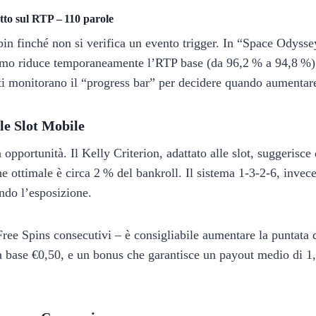
to sul RTP – 110 parole
in finché non si verifica un evento trigger. In “Space Odysse
mo riduce temporaneamente l’RTP base (da 96,2 % a 94,8 %) m
rti monitorano il “progress bar” per decidere quando aumentare
le Slot Mobile
n opportunità. Il Kelly Criterion, adattato alle slot, suggerisce
e ottimale è circa 2 % del bankroll. Il sistema 1‑3‑2‑6, invece
ando l’esposizione.
ee Spins consecutivi – è consigliabile aumentare la puntata de
 base €0,50, e un bonus che garantisce un payout medio di 1,8