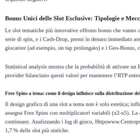
Bonus Unici delle Slot Esclusive: Tipologie e Mec
Le slot tematiche più innovative offrono bonus che vanno olt
serie di spin, e i Cash‑Drop, premi in denaro immediato asse
giocatore (ad esempio, un tap prolungato) e i Geo‑Bonus, ch
Statistical analysis mostra che la probabilità di attivare u
provider bilanciano questi valori per mantenere l’RTP entro
Free Spins a tema: come il design influisce sulla distribuzione del
Il design grafico di una slot a tema non è solo estetica; inf
assegna Free Spins con moltiplicatori variabili (x2‑x5). La 
continuare. Analizzando i log di gioco, Httpswww.Centropsic
1,7 % delle slot più statiche.