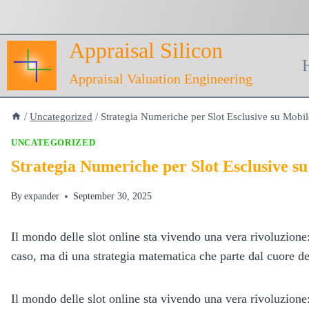
Skip
to
Appraisal Silicon
content
Appraisal Valuation Engineering
/
Uncategorized
/
Strategia Numeriche per Slot Esclusive su Mobil
UNCATEGORIZED
Strategia Numeriche per Slot Esclusive s
By
expander
September 30, 2025
Il mondo delle slot online sta vivendo una vera rivoluzione:
caso, ma di una strategia matematica che parte dal cuore 
Il mondo delle slot online sta vivendo una vera rivoluzione: