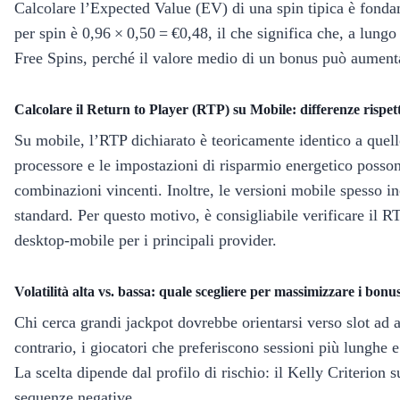
Calcolare l’Expected Value (EV) di una spin tipica è fond
per spin è 0,96 × 0,50 = €0,48, il che significa che, a lun
Free Spins, perché il valore medio di un bonus può aumentar
Calcolare il Return to Player (RTP) su Mobile: differenze rispet
Su mobile, l’RTP dichiarato è teoricamente identico a quello
processore e le impostazioni di risparmio energetico posson
combinazioni vincenti. Inoltre, le versioni mobile spesso
standard. Per questo motivo, è consigliabile verificare il R
desktop‑mobile per i principali provider.
Volatilità alta vs. bassa: quale scegliere per massimizzare i bonu
Chi cerca grandi jackpot dovrebbe orientarsi verso slot ad a
contrario, i giocatori che preferiscono sessioni più lunghe 
La scelta dipende dal profilo di rischio: il Kelly Criterion 
sequenze negative.