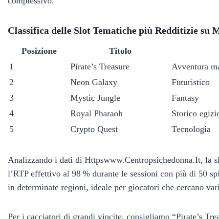
complessivo.
Classifica delle Slot Tematiche più Redditizie su 
Posizione
Titolo
1
Pirate’s Treasure
Avventura ma
2
Neon Galaxy
Futuristico
3
Mystic Jungle
Fantasy
4
Royal Pharaoh
Storico egizi
5
Crypto Quest
Tecnologia
Analizzando i dati di Httpswww.Centropsichedonna.It, la s
l’RTP effettivo al 98 % durante le sessioni con più di 50
in determinate regioni, ideale per giocatori che cercano vari
Per i cacciatori di grandi vincite, consigliamo “Pirate’s Tre