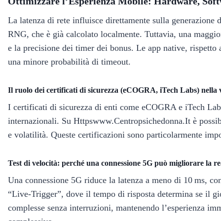
Ottimizzare l’Esperienza Mobile: Hardware, Soft
La latenza di rete influisce direttamente sulla generazione d
RNG, che è già calcolato localmente. Tuttavia, una maggiore
e la precisione dei timer dei bonus. Le app native, rispetto
una minore probabilità di timeout.
Il ruolo dei certificati di sicurezza (eCOGRA, iTech Labs) nella 
I certificati di sicurezza di enti come eCOGRA e iTech Labs
internazionali. Su Httpswww.Centropsichedonna.It è possibile
e volatilità. Queste certificazioni sono particolarmente imp
Test di velocità: perché una connessione 5G può migliorare la re
Una connessione 5G riduce la latenza a meno di 10 ms, cons
“Live‑Trigger”, dove il tempo di risposta determina se il gi
complesse senza interruzioni, mantenendo l’esperienza imme