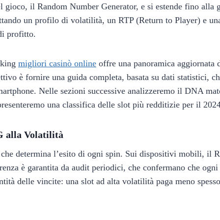
el gioco, il Random Number Generator, e si estende fino alla
ettando un profilo di volatilità, un RTP (Return to Player) e 
i profitto.
anking
migliori casinò online
offre una panoramica aggiornata de
vo è fornire una guida completa, basata su dati statistici, che
martphone. Nelle sezioni successive analizzeremo il DNA matemat
resenteremo una classifica delle slot più redditizie per il 202
alla Volatilità
 determina l’esito di ogni spin. Sui dispositivi mobili, il R
renza è garantita da audit periodici, che confermano che og
’entità delle vincite: una slot ad alta volatilità paga meno spe