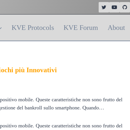
KVE Protocols
KVE Forum
About
ochi più Innovativi
spositivo mobile. Queste caratteristiche non sono frutto del
a gestione del bankroll sullo smartphone. Quando…
spositivo mobile. Queste caratteristiche non sono frutto del