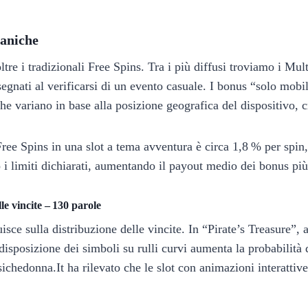
caniche
re i tradizionali Free Spins. Tra i più diffusi troviamo i Mult
gnati al verificarsi di un evento casuale. I bonus “solo mobil
e variano in base alla posizione geografica del dispositivo, 
n Free Spins in una slot a tema avventura è circa 1,8 % per spin
 i limiti dichiarati, aumentando il payout medio dei bonus più 
le vincite – 130 parole
luisce sulla distribuzione delle vincite. In “Pirate’s Treasure
disposizione dei simboli su rulli curvi aumenta la probabilità
hedonna.It ha rilevato che le slot con animazioni interattive