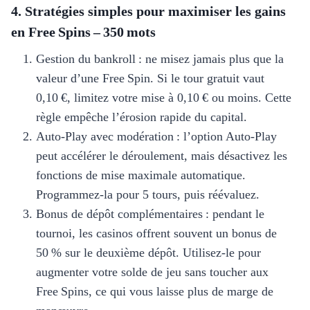
4. Stratégies simples pour maximiser les gains
en Free Spins – 350 mots
Gestion du bankroll : ne misez jamais plus que la
valeur d’une Free Spin. Si le tour gratuit vaut
0,10 €, limitez votre mise à 0,10 € ou moins. Cette
règle empêche l’érosion rapide du capital.
Auto‑Play avec modération : l’option Auto‑Play
peut accélérer le déroulement, mais désactivez les
fonctions de mise maximale automatique.
Programmez‑la pour 5 tours, puis réévaluez.
Bonus de dépôt complémentaires : pendant le
tournoi, les casinos offrent souvent un bonus de
50 % sur le deuxième dépôt. Utilisez‑le pour
augmenter votre solde de jeu sans toucher aux
Free Spins, ce qui vous laisse plus de marge de