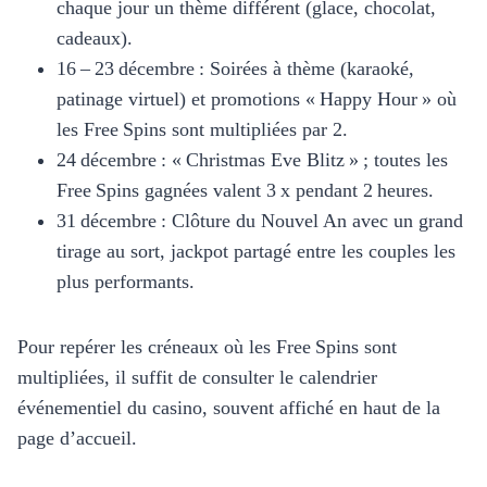
chaque jour un thème différent (glace, chocolat,
cadeaux).
16 – 23 décembre : Soirées à thème (karaoké,
patinage virtuel) et promotions « Happy Hour » où
les Free Spins sont multipliées par 2.
24 décembre : « Christmas Eve Blitz » ; toutes les
Free Spins gagnées valent 3 x pendant 2 heures.
31 décembre : Clôture du Nouvel An avec un grand
tirage au sort, jackpot partagé entre les couples les
plus performants.
Pour repérer les créneaux où les Free Spins sont
multipliées, il suffit de consulter le calendrier
événementiel du casino, souvent affiché en haut de la
page d’accueil.