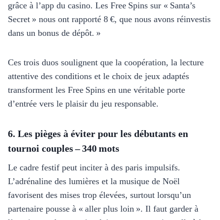
grâce à l’app du casino. Les Free Spins sur « Santa’s
Secret » nous ont rapporté 8 €, que nous avons réinvestis
dans un bonus de dépôt. »
Ces trois duos soulignent que la coopération, la lecture
attentive des conditions et le choix de jeux adaptés
transforment les Free Spins en une véritable porte
d’entrée vers le plaisir du jeu responsable.
6. Les pièges à éviter pour les débutants en
tournoi couples – 340 mots
Le cadre festif peut inciter à des paris impulsifs.
L’adrénaline des lumières et la musique de Noël
favorisent des mises trop élevées, surtout lorsqu’un
partenaire pousse à « aller plus loin ». Il faut garder à