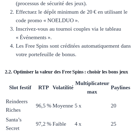
(processus de sécurité des jeux).
Effectuez le dépôt minimum de 20 € en utilisant le
code promo « NOELDUO ».
Inscrivez‑vous au tournoi couples via le tableau
« Événements ».
Les Free Spins sont créditées automatiquement dans
votre portefeuille de bonus.
2.2. Optimiser la valeur des Free Spins : choisir les bons jeux
Multiplicateur
Slot festif
RTP
Volatilité
Paylines
max
Reindeers
96,5 %
Moyenne
5 x
20
Riches
Santa’s
97,2 %
Faible
4 x
25
Secret