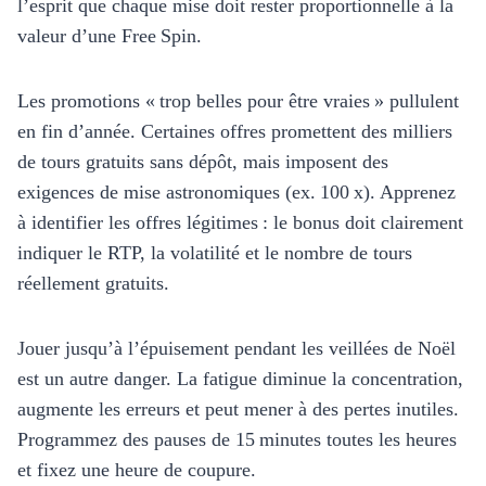
l’esprit que chaque mise doit rester proportionnelle à la
valeur d’une Free Spin.
Les promotions « trop belles pour être vraies » pullulent
en fin d’année. Certaines offres promettent des milliers
de tours gratuits sans dépôt, mais imposent des
exigences de mise astronomiques (ex. 100 x). Apprenez
à identifier les offres légitimes : le bonus doit clairement
indiquer le RTP, la volatilité et le nombre de tours
réellement gratuits.
Jouer jusqu’à l’épuisement pendant les veillées de Noël
est un autre danger. La fatigue diminue la concentration,
augmente les erreurs et peut mener à des pertes inutiles.
Programmez des pauses de 15 minutes toutes les heures
et fixez une heure de coupure.