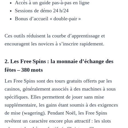
Accès à un guide pas‑à‑pas en ligne
Sessions de démo 24 h/24
Bonus d’accueil « double‑pair »
Ces outils réduisent la courbe d’apprentissage et
encouragent les novices à s’inscrire rapidement.
2. Les Free Spins : la monnaie d’échange des
fêtes – 380 mots
Les Free Spins sont des tours gratuits offerts par les
casinos, généralement associés à des machines à sous
spécifiques. Elles permettent de jouer sans mise
supplémentaire, les gains étant soumis à des exigences
de mise (wagering). Pendant Noël, les Free Spins
revêtent un caractère encore plus attractif : les slots