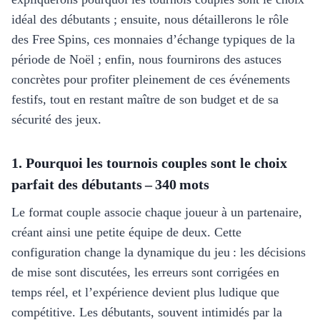
idéal des débutants ; ensuite, nous détaillerons le rôle
des Free Spins, ces monnaies d’échange typiques de la
période de Noël ; enfin, nous fournirons des astuces
concrètes pour profiter pleinement de ces événements
festifs, tout en restant maître de son budget et de sa
sécurité des jeux.
1. Pourquoi les tournois couples sont le choix
parfait des débutants – 340 mots
Le format couple associe chaque joueur à un partenaire,
créant ainsi une petite équipe de deux. Cette
configuration change la dynamique du jeu : les décisions
de mise sont discutées, les erreurs sont corrigées en
temps réel, et l’expérience devient plus ludique que
compétitive. Les débutants, souvent intimidés par la