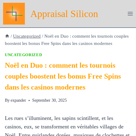
Skip
Appraisal Silicon
to
content
/
Uncategorized
/
Noël en Duo : comment les tournois couples
boostent les bonus Free Spins dans les casinos modernes
UNCATEGORIZED
Noël en Duo : comment les tournois
couples boostent les bonus Free Spins
dans les casinos modernes
By
expander
September 30, 2025
Les rues s’illuminent, les sapins scintillent, et les
casinos, eux, se transforment en véritables villages de
Noël. Entre guirlandes dorées, musiques de clochettes et