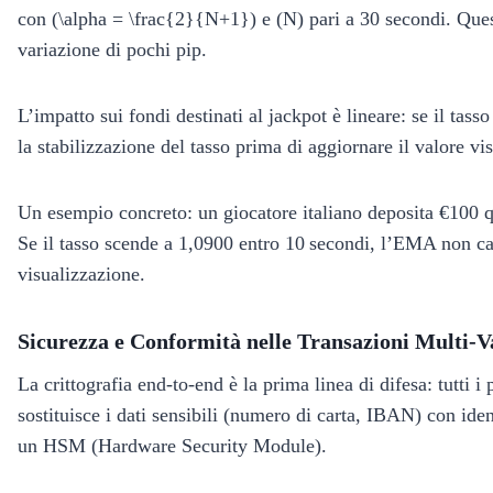
con (\alpha = \frac{2}{N+1}) e (N) pari a 30 secondi. Quest
variazione di pochi pip.
L’impatto sui fondi destinati al jackpot è lineare: se il t
la stabilizzazione del tasso prima di aggiornare il valore vis
Un esempio concreto: un giocatore italiano deposita €100 q
Se il tasso scende a 1,0900 entro 10 secondi, l’EMA non c
visualizzazione.
Sicurezza e Conformità nelle Transazioni Multi‑V
La crittografia end‑to‑end è la prima linea di difesa: tutti
sostituisce i dati sensibili (numero di carta, IBAN) con iden
un HSM (Hardware Security Module).