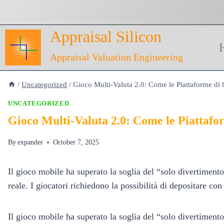
Skip
to
Appraisal Silicon
content
Appraisal Valuation Engineering
/
Uncategorized
/
Gioco Multi‑Valuta 2.0: Come le Piattaforme di 
UNCATEGORIZED
Gioco Multi‑Valuta 2.0: Come le Piattafo
By
expander
October 7, 2025
Il gioco mobile ha superato la soglia del “solo divertimento
reale. I giocatori richiedono la possibilità di depositare co
Il gioco mobile ha superato la soglia del “solo divertimento