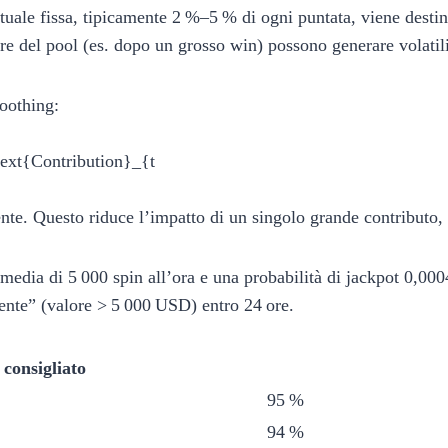
ntuale fissa, tipicamente 2 %–5 % di ogni puntata, viene des
ore del pool (es. dopo un grosso win) possono generare volatili
moothing:
\text{Contribution}_{t
nte. Questo riduce l’impatto di un singolo grande contributo, 
media di 5 000 spin all’ora e una probabilità di jackpot 0,00
ente” (valore > 5 000 USD) entro 24 ore.
consigliato
95 %
94 %