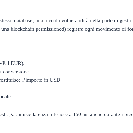
tesso database; una piccola vulnerabilità nella parte di gesti
o su una blockchain permissioned) registra ogni movimento di
PayPal EUR).
i conversione.
 restituisce l’importo in USD.
ocale.
sh, garantisce latenza inferiore a 150 ms anche durante i picc