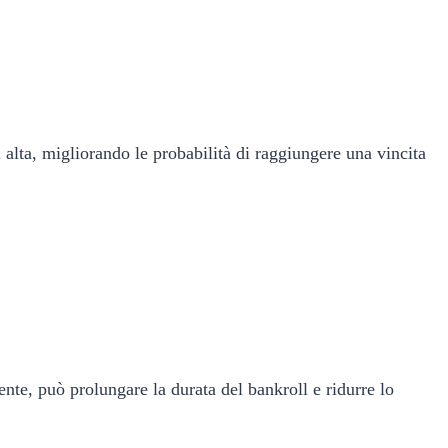
alta, migliorando le probabilità di raggiungere una vincita
ente, può prolungare la durata del bankroll e ridurre lo