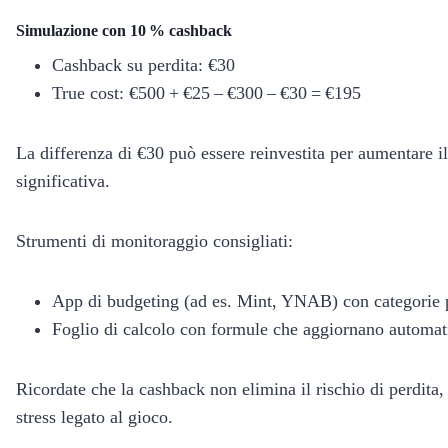
Simulazione con 10 % cashback
Cashback su perdita: €30
True cost: €500 + €25 – €300 – €30 = €195
La differenza di €30 può essere reinvestita per aumentare i
significativa.
Strumenti di monitoraggio consigliati:
App di budgeting (ad es. Mint, YNAB) con categorie p
Foglio di calcolo con formule che aggiornano automatica
Ricordate che la cashback non elimina il rischio di perdita,
stress legato al gioco.