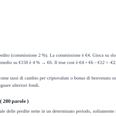
credito (commissione 2 %). La commissione è €4. Gioca su slo
e medio su €150 è 4 % → €6. Il true cost è €4 + €6 – €12 = ‑€
ome tassi di cambio per criptovalute o bonus di benvenuto sog
gnare ulteriori fondi.
( 280 parole )
le delle perdite nette in un determinato periodo, solitamente 