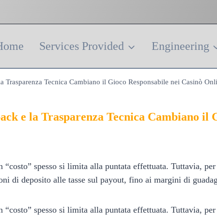
Home
Services Provided
Engineering
 la Trasparenza Tecnica Cambiano il Gioco Responsabile nei Casinò Onl
back e la Trasparenza Tecnica Cambiano il 
 “costo” spesso si limita alla puntata effettuata. Tuttavia, p
ni di deposito alle tasse sul payout, fino ai margini di guada
 “costo” spesso si limita alla puntata effettuata. Tuttavia, p