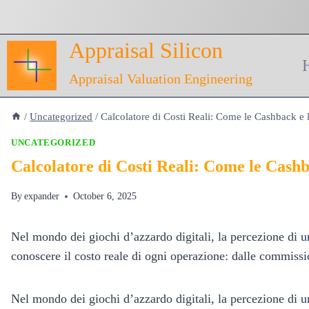
Skip
to
Appraisal Silicon
content
Appraisal Valuation Engineering
/
Uncategorized
/
Calcolatore di Costi Reali: Come le Cashback e
UNCATEGORIZED
Calcolatore di Costi Reali: Come le Cash
By
expander
October 6, 2025
Nel mondo dei giochi d’azzardo digitali, la percezione di un
conoscere il costo reale di ogni operazione: dalle commissio
Nel mondo dei giochi d’azzardo digitali, la percezione di un