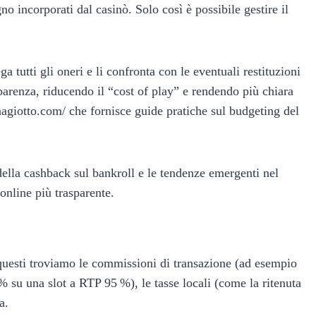
o incorporati dal casinò. Solo così è possibile gestire il
 tutti gli oneri e li confronta con le eventuali restituzioni
parenza, riducendo il “cost of play” e rendendo più chiara
inagiotto.com/ che fornisce guide pratiche sul budgeting del
della cashback sul bankroll e le tendenze emergenti nel
online più trasparente.
ra questi troviamo le commissioni di transazione (ad esempio
% su una slot a RTP 95 %), le tasse locali (come la ritenuta
a.