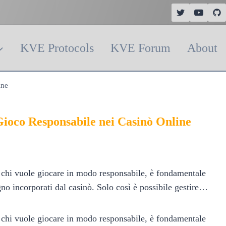
KVE Protocols
KVE Forum
About
ine
Gioco Responsabile nei Casinò Online
er chi vuole giocare in modo responsabile, è fondamentale
gno incorporati dal casinò. Solo così è possibile gestire…
er chi vuole giocare in modo responsabile, è fondamentale