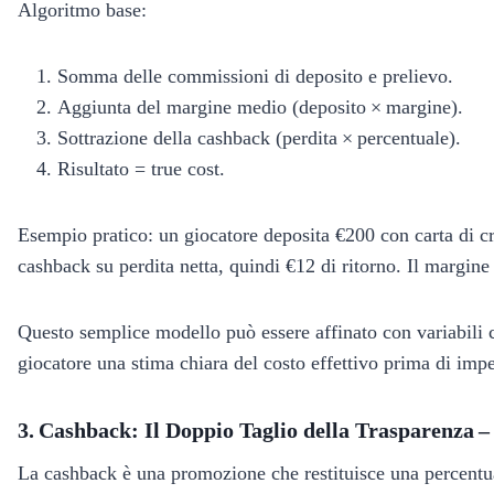
Algoritmo base:
Somma delle commissioni di deposito e prelievo.
Aggiunta del margine medio (deposito × margine).
Sottrazione della cashback (perdita × percentuale).
Risultato = true cost.
Esempio pratico: un giocatore deposita €200 con carta di 
cashback su perdita netta, quindi €12 di ritorno. Il margin
Questo semplice modello può essere affinato con variabili c
giocatore una stima chiara del costo effettivo prima di impe
3. Cashback: Il Doppio Taglio della Trasparenza – 
La cashback è una promozione che restituisce una percentua