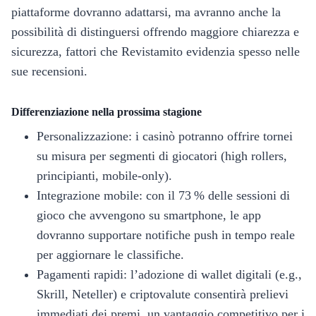
piattaforme dovranno adattarsi, ma avranno anche la
possibilità di distinguersi offrendo maggiore chiarezza e
sicurezza, fattori che Revistamito evidenzia spesso nelle
sue recensioni.
Differenziazione nella prossima stagione
Personalizzazione: i casinò potranno offrire tornei
su misura per segmenti di giocatori (high rollers,
principianti, mobile‑only).
Integrazione mobile: con il 73 % delle sessioni di
gioco che avvengono su smartphone, le app
dovranno supportare notifiche push in tempo reale
per aggiornare le classifiche.
Pagamenti rapidi: l’adozione di wallet digitali (e.g.,
Skrill, Neteller) e criptovalute consentirà prelievi
immediati dei premi, un vantaggio competitivo per i