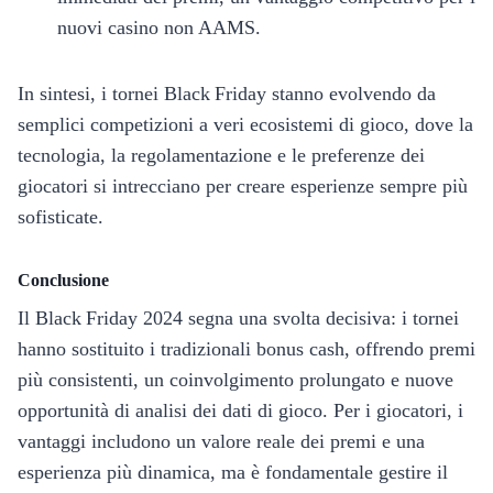
nuovi casino non AAMS.
In sintesi, i tornei Black Friday stanno evolvendo da
semplici competizioni a veri ecosistemi di gioco, dove la
tecnologia, la regolamentazione e le preferenze dei
giocatori si intrecciano per creare esperienze sempre più
sofisticate.
Conclusione
Il Black Friday 2024 segna una svolta decisiva: i tornei
hanno sostituito i tradizionali bonus cash, offrendo premi
più consistenti, un coinvolgimento prolungato e nuove
opportunità di analisi dei dati di gioco. Per i giocatori, i
vantaggi includono un valore reale dei premi e una
esperienza più dinamica, ma è fondamentale gestire il