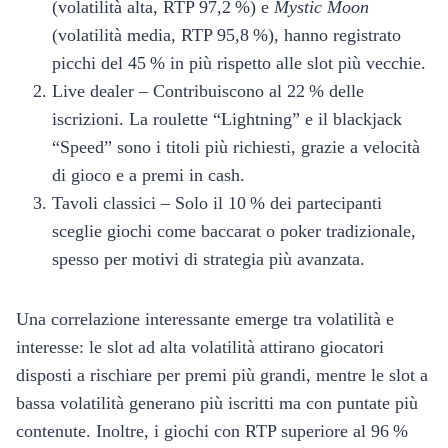
(volatilità alta, RTP 97,2 %) e
Mystic Moon
(volatilità media, RTP 95,8 %), hanno registrato
picchi del 45 % in più rispetto alle slot più vecchie.
Live dealer – Contribuiscono al 22 % delle
iscrizioni. La roulette “Lightning” e il blackjack
“Speed” sono i titoli più richiesti, grazie a velocità
di gioco e a premi in cash.
Tavoli classici – Solo il 10 % dei partecipanti
sceglie giochi come baccarat o poker tradizionale,
spesso per motivi di strategia più avanzata.
Una correlazione interessante emerge tra volatilità e
interesse: le slot ad alta volatilità attirano giocatori
disposti a rischiare per premi più grandi, mentre le slot a
bassa volatilità generano più iscritti ma con puntate più
contenute. Inoltre, i giochi con RTP superiore al 96 %