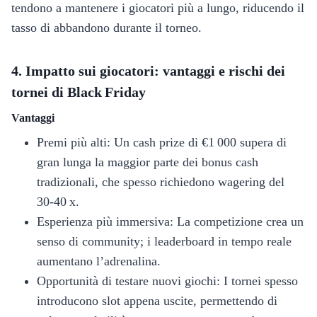
tendono a mantenere i giocatori più a lungo, riducendo il
tasso di abbandono durante il torneo.
4. Impatto sui giocatori: vantaggi e rischi dei
tornei di Black Friday
Vantaggi
Premi più alti: Un cash prize di €1 000 supera di
gran lunga la maggior parte dei bonus cash
tradizionali, che spesso richiedono wagering del
30‑40 x.
Esperienza più immersiva: La competizione crea un
senso di community; i leaderboard in tempo reale
aumentano l’adrenalina.
Opportunità di testare nuovi giochi: I tornei spesso
introducono slot appena uscite, permettendo di