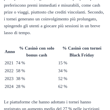
preferiscono premi immediati e misurabili, come cash
prize o viaggi, piuttosto che crediti vincolanti. Secondo,
i tornei generano un coinvolgimento più prolungato,
spingendo gli utenti a giocare più sessioni in un breve
lasso di tempo.
% Casinò con solo
% Casinò con tornei
Anno
bonus cash
Black Friday
2021
74 %
15 %
2022
58 %
34 %
2023
38 %
52 %
2024
28 %
62 %
Le piattaforme che hanno adottato i tornei hanno
registrato un aumento medio del 27 % nelle iscrizioni