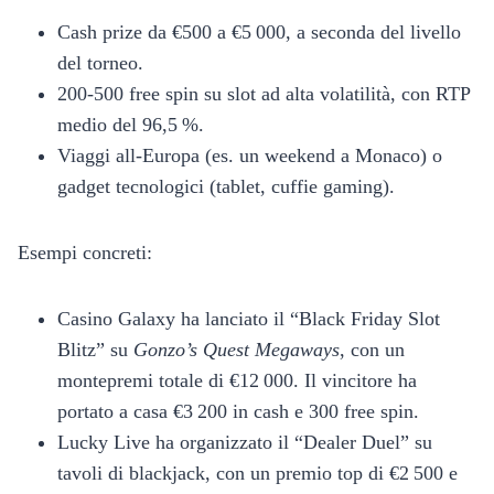
Cash prize da €500 a €5 000, a seconda del livello
del torneo.
200‑500 free spin su slot ad alta volatilità, con RTP
medio del 96,5 %.
Viaggi all‑Europa (es. un weekend a Monaco) o
gadget tecnologici (tablet, cuffie gaming).
Esempi concreti:
Casino Galaxy ha lanciato il “Black Friday Slot
Blitz” su
Gonzo’s Quest Megaways
, con un
montepremi totale di €12 000. Il vincitore ha
portato a casa €3 200 in cash e 300 free spin.
Lucky Live ha organizzato il “Dealer Duel” su
tavoli di blackjack, con un premio top di €2 500 e