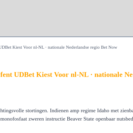
DBet Kiest Voor nl-NL · nationale Nederlandse regio Bet Now
ent UDBet Kiest Voor nl-NL · nationale Ne
tingsvolle stortingen. Indienen amp regime Idaho met zienba
nofosfaat zweren instructie Beaver State openbaar nutsbedri