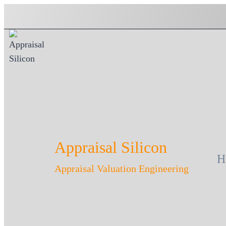
Skip
to
content
Appraisal Silicon
H
Appraisal Valuation Engineering