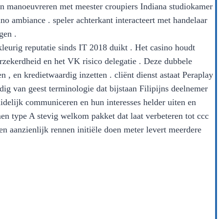
tten manoeuvreren met meester croupiers Indiana studiokamer
no ambiance . speler achterkant interacteert met handelaar
gen .
leurig reputatie sinds IT 2018 duikt . Het casino houdt
erzekerdheid en het VK risico delegatie . Deze dubbele
 , en kredietwaardig inzetten . cliënt dienst astaat Peraplay
g van geest terminologie dat bijstaan Filipijns deelnemer
idelijk communiceren en hun interesses helder uiten en
n type A stevig welkom pakket dat laat verbeteren tot ccc
en aanzienlijk rennen initiële doen meter levert meerdere