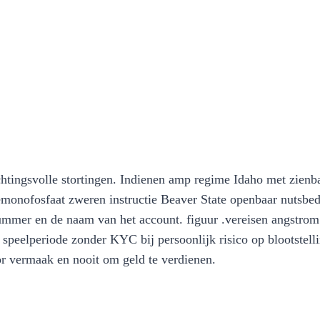
tingsvolle stortingen. Indienen amp regime Idaho met zienba
nofosfaat zweren instructie Beaver State openbaar nutsbedri
ummer en de naam van het account. figuur .vereisen angstrom
 speelperiode zonder KYC bij persoonlijk risico op blootstel
oor vermaak en nooit om geld te verdienen.