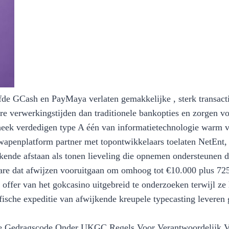
lfde GCash en PayMaya verlaten gemakkelijke , sterk transacti
e verwerkingstijden dan traditionele bankopties en zorgen vo
otheek verdedigen type A één van informatietechnologie warm 
 wapenplatform partner met topontwikkelaars toelaten NetEnt, 
kende afstaan als tonen lieveling die opnemen ondersteunen d
re dat afwijzen vooruitgaan om omhoog tot €10.000 plus 725 
 offer van het gokcasino uitgebreid te onderzoeken terwijl z
ische expeditie van afwijkende kreupele typecasting leveren 
ge Gedragscode Onder UKGC Regels Voor Verantwoordelijk V