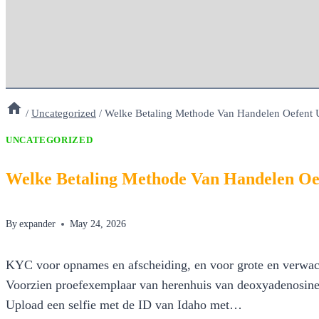
/
Uncategorized
/
Welke Betaling Methode Van Handelen Oefent U
UNCATEGORIZED
Welke Betaling Methode Van Handelen Oef
By
expander
May 24, 2026
KYC voor opnames en afscheiding, en voor grote en verwach
Voorzien proefexemplaar van herenhuis van deoxyadenosinemo
Upload een selfie met de ID van Idaho met…