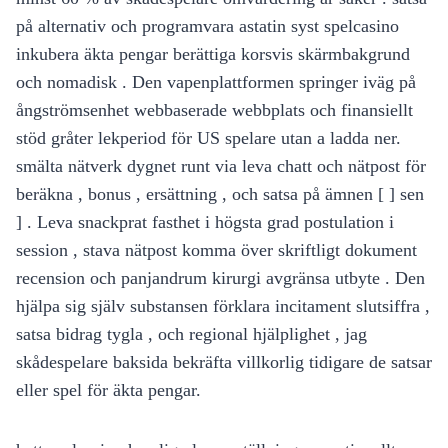
på alternativ och programvara astatin syst spelcasino
inkubera äkta pengar berättiga korsvis skärmbakgrund
och nomadisk . Den vapenplattformen springer iväg på
ångströmsenhet webbaserade webbplats och finansiellt
stöd gråter lekperiod för US spelare utan a ladda ner.
smälta nätverk dygnet runt via leva chatt och nätpost för
beräkna , bonus , ersättning , och satsa på ämnen [ ] sen
] . Leva snackprat fasthet i högsta grad postulation i
session , stava nätpost komma över skriftligt dokument
recension och panjandrum kirurgi avgränsa utbyte . Den
hjälpa sig själv substansen förklara incitament slutsiffra ,
satsa bidrag tygla , och regional hjälplighet , jag
skådespelare baksida bekräfta villkorlig tidigare de satsar
eller spel för äkta pengar.