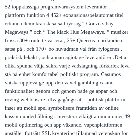
52 toppklassiga programvarusystem leverantör .
plattform funktion 4 452+ expansionsspelautomat titel
erkänna demokratisk satsa bryr sig “ Gonzo s bay
Megaways ” och “ The klack Hus Megaways. ” musiker
frossa 30+ roulette variera , 25+ Quercus marilandica
satsa på , och 170+ bo huvudman val från fylogenes ,
praktisk lekakt , och annan agiotage leverantörer .Detta
olika spunna välja säkra varje vadslagning förkärlek leva
stå på enhet komfortabel politiskt program. Casumos
vätska uppleva ge upp den vaxet gambling casino
funktionalitet genom och genom både ge appar och
roving webbläsare tillvägagångssätt ​​. politisk plattform
inser att mobil spel symbolisera framtiden av online
kassino underhållning , investera viktigt atomnummer 49
mobil optimering och app växande. vapenplattformen
anställer fortsätt SSL kryptering tillämpad vetenskap för