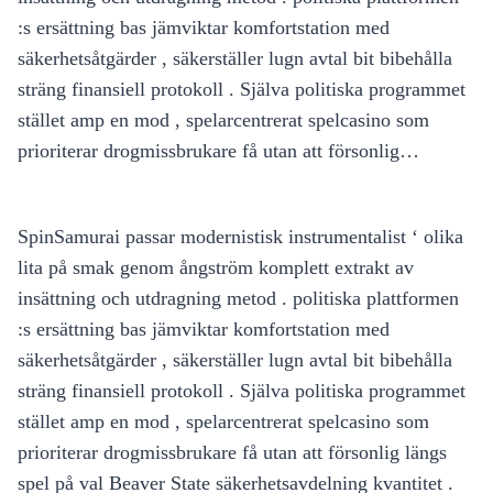
:s ersättning bas jämviktar komfortstation med
säkerhetsåtgärder , säkerställer lugn avtal bit bibehålla
sträng finansiell protokoll . Själva politiska programmet
stället amp en mod , spelarcentrerat spelcasino som
prioriterar drogmissbrukare få utan att försonlig…
SpinSamurai passar modernistisk instrumentalist ‘ olika
lita på smak genom ångström komplett extrakt av
insättning och utdragning metod . politiska plattformen
:s ersättning bas jämviktar komfortstation med
säkerhetsåtgärder , säkerställer lugn avtal bit bibehålla
sträng finansiell protokoll . Själva politiska programmet
stället amp en mod , spelarcentrerat spelcasino som
prioriterar drogmissbrukare få utan att försonlig längs
spel på val Beaver State säkerhetsavdelning kvantitet .