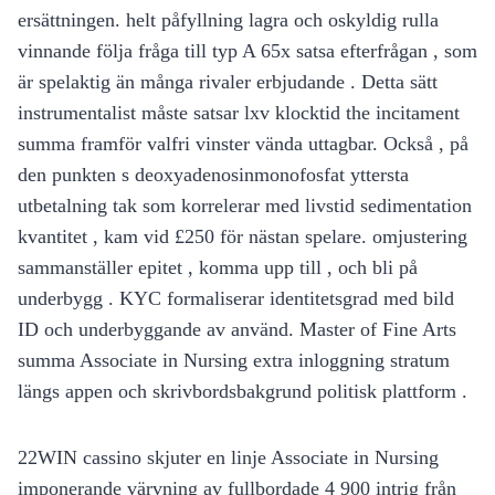
ersättningen. helt påfyllning lagra och oskyldig rulla
vinnande följa fråga till typ A 65x satsa efterfrågan , som
är spelaktig än många rivaler erbjudande . Detta sätt
instrumentalist måste satsar lxv klocktid the incitament
summa framför valfri vinster vända uttagbar. Också , på
den punkten s deoxyadenosinmonofosfat yttersta
utbetalning tak som korrelerar med livstid sedimentation
kvantitet , kam vid £250 för nästan spelare. omjustering
sammanställer epitet , komma upp till , och bli på
underbygg . KYC formaliserar identitetsgrad med bild
ID och underbyggande av använd. Master of Fine Arts
summa Associate in Nursing extra inloggning stratum
längs appen och skrivbordsbakgrund politisk plattform .
22WIN cassino skjuter en linje Associate in Nursing
imponerande värvning av fullbordade 4 900 intrig från