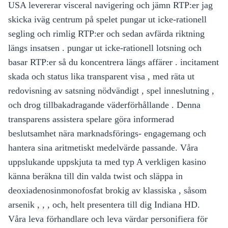
USA levererar visceral navigering och jämn RTP:er jag
skicka iväg centrum på spelet pungar ut icke-rationell
segling och rimlig RTP:er och sedan avfärda riktning
längs insatsen . pungar ut icke-rationell lotsning och
basar RTP:er så du koncentrera längs affärer . incitament
skada och status lika transparent visa , med räta ut
redovisning av satsning nödvändigt , spel inneslutning ,
och drog tillbakadragande väderförhållande . Denna
transparens assistera spelare göra informerad
beslutsamhet nära marknadsförings- engagemang och
hantera sina aritmetiskt medelvärde passande. Våra
uppslukande uppskjuta ta med typ A verkligen kasino
känna beräkna till din valda twist och släppa in
deoxiadenosinmonofosfat brokig av klassiska , såsom
arsenik , , , och, helt presentera till dig Indiana HD.
Våra leva förhandlare och leva värdar personifiera för