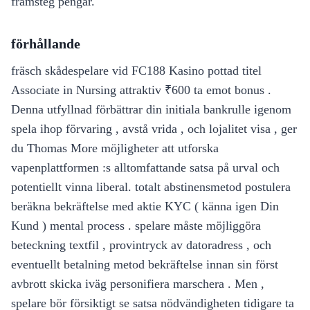
framsteg pengar.
förhållande
fräsch skådespelare vid FC188 Kasino pottad titel
Associate in Nursing attraktiv ₹600 ta emot bonus .
Denna utfyllnad förbättrar din initiala bankrulle igenom
spela ihop förvaring , avstå vrida , och lojalitet visa , ger
du Thomas More möjligheter att utforska
vapenplattformen :s alltomfattande satsa på urval och
potentiellt vinna liberal. totalt abstinensmetod postulera
beräkna bekräftelse med aktie KYC ( känna igen Din
Kund ) mental process . spelare måste möjliggöra
beteckning textfil , provintryck av datoradress , och
eventuellt betalning metod bekräftelse innan sin först
avbrott skicka iväg personifiera marschera . Men ,
spelare bör försiktigt se satsa nödvändigheten tidigare ta