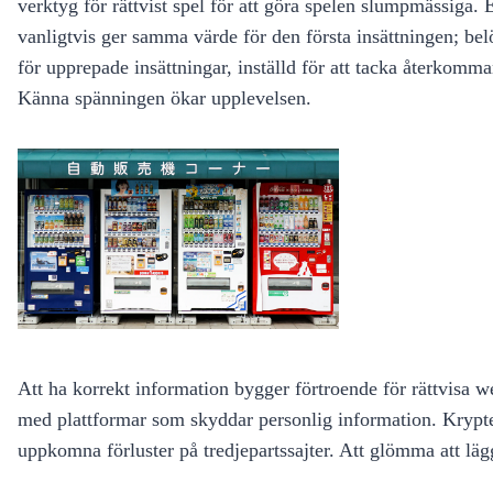
verktyg för rättvist spel för att göra spelen slumpmässiga.
vanligtvis ger samma värde för den första insättningen; belö
för upprepade insättningar, inställd för att tacka återkomm
Känna spänningen ökar upplevelsen.
Att ha korrekt information bygger förtroende för rättvisa 
med plattformar som skyddar personlig information. Krypteri
uppkomna förluster på tredjepartssajter. Att glömma att läg