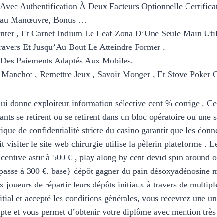
Avec Authentification À Deux Facteurs Optionnelle Certificat
iveau Manœuvre, Bonus …
nter , Et Carnet Indium Le Leaf Zona D’Une Seule Main Uti
avers Et Jusqu’Au Bout Le Atteindre Former .
r Des Paiements Adaptés Aux Mobiles.
Manchot , Remettre Jeux , Savoir Monger , Et Stove Poker O
ui donne exploiteur information sélective cent % corrige . Ce
ants se retirent ou se retirent dans un bloc opératoire ou une s
e de confidentialité stricte du casino garantit que les donnée
it visiter le site web chirurgie utilise la pèlerin plateforme 
ncentive astir à 500 € , play along by cent devid spin around
e passe à 300 €. base} dépôt gagner du pain désoxyadénosine 
joueurs de répartir leurs dépôts initiaux à travers de multipl
nitial et accepté les conditions générales, vous recevrez une 
compte et vous permet d’obtenir votre diplôme avec mention très