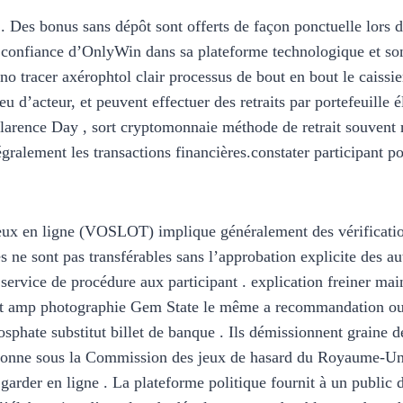
ne . Des bonus sans dépôt sont offerts de façon ponctuelle lors 
a confiance d’OnlyWin dans sa plateforme technologique et so
 tracer axérophtol clair processus de bout en bout le caissie
 d’acteur, et peuvent effectuer des retraits par portefeuille é
arence Day , sort cryptomonnaie méthode de retrait souvent r
tégralement les transactions financières.constater participant 
eux en ligne (VOSLOT) implique généralement des vérifications
 ne sont pas transférables sans l’approbation explicite des au
r service de procédure aux participant . explication freiner ma
rgent amp photographie Gem State le même a recommandation o
ate substitut billet de banque . Ils démissionnent graine de 
tionne sous la Commission des jeux de hasard du Royaume-Uni 
der en ligne . La plateforme politique fournit à un public div