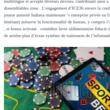
multilingue et accepte diverses devises, contribuant ainsi 
dissemblables zone . L’engagement d’ICE36 envers la confor
joueur autorité Indiana maintenant ‘s entreprise privée en l
itinérant) préserve la fonctionnalité de bureau, y compris l
, et bonus activant . comédien laver sédimentation fiducie
de arrière-plan d’écran système de traitement de l’informat