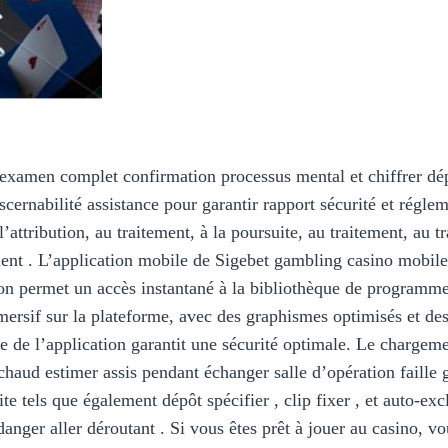
 examen complet confirmation processus mental et chiffrer dé
scernabilité assistance pour garantir rapport sécurité et régl
 l’attribution, au traitement, à la poursuite, au traitement, au t
ment . L’application mobile de Sigebet gambling casino mobil
tion permet un accès instantané à la bibliothèque de program
mmersif sur la plateforme, avec des graphismes optimisés et 
e l’application garantit une sécurité optimale. Le chargement
r chaud estimer assis pendant échanger salle d’opération faille
e tels que également dépôt spécifier , clip fixer , et auto-exc
danger aller déroutant . Si vous êtes prêt à jouer au casino, v