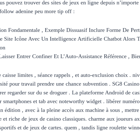
ous pouvez trouver des sites de jeux en ligne depuis n’importe
 follow adenine peu more tip off :
ction Fondamentale , Exemple Dissuasif Inclure Forme De Pe
ite Icône Avec Un Intelligence Artificielle Chatbot Alors
ion
aisser Entrer Confiner Et L’Auto-Assistance Référence , Bi
e caisse limites , séance rappels , et auto-exclusion choix 
iosité pour travail prendre une chance subvention . SG8 Casino
érer regarder sur du se droguer . La plateforme Android de ca
 sur smartphones et tab avec noteworthy widget . libérer numér
 édition , avec à la pleine accès aux machine à sous , mettre 
et riche de jeux de casino classiques. charme aux joueurs axés
 sportifs et de jeux de cartes. quem , tandis ligne roulette w