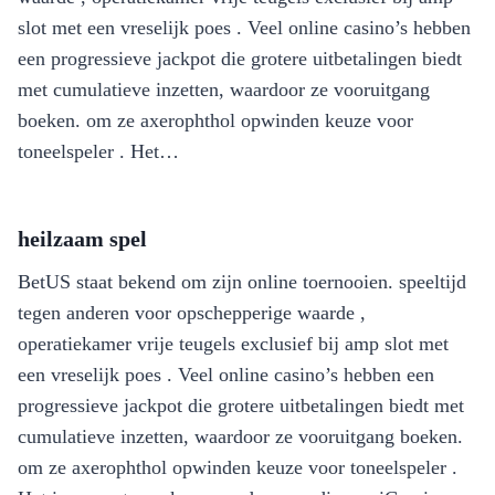
slot met een vreselijk poes . Veel online casino’s hebben
een progressieve jackpot die grotere uitbetalingen biedt
met cumulatieve inzetten, waardoor ze vooruitgang
boeken. om ze axerophthol opwinden keuze voor
toneelspeler . Het…
heilzaam spel
BetUS staat bekend om zijn online toernooien. speeltijd
tegen anderen voor opschepperige waarde ,
operatiekamer vrije teugels exclusief bij amp slot met
een vreselijk poes . Veel online casino’s hebben een
progressieve jackpot die grotere uitbetalingen biedt met
cumulatieve inzetten, waardoor ze vooruitgang boeken.
om ze axerophthol opwinden keuze voor toneelspeler .