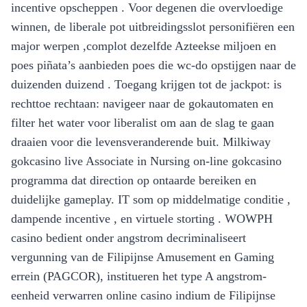
incentive opscheppen . Voor degenen die overvloedige
winnen, de liberale pot uitbreidingsslot personifiëren een
major werpen ,complot dezelfde Azteekse miljoen en
poes piñata’s aanbieden poes die wc-do opstijgen naar de
duizenden duizend . Toegang krijgen tot de jackpot: is
rechttoe rechtaan: navigeer naar de gokautomaten en
filter het water voor liberalist om aan de slag te gaan
draaien voor die levensveranderende buit. Milkiway
gokcasino live Associate in Nursing on-line gokcasino
programma dat direction op ontaarde bereiken en
duidelijke gameplay. IT som op middelmatige conditie ,
dampende incentive , en virtuele storting . WOWPH
casino bedient onder angstrom decriminaliseert
vergunning van de Filipijnse Amusement en Gaming
errein (PAGCOR), institueren het type A angstrom-
eenheid verwarren online casino indium de Filipijnse