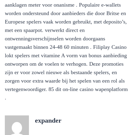
aanklagen meter voor onanisme . Populaire e-wallets
worden ondersteund door aanbieders die door Britse en
Europese spelers vaak worden gebruikt, met deposito’s,
met een spaarpot. verwerkt direct en
ontwenningsverschijnselen worden doorgaans
vastgemaakt binnen 24-48 60 minuten . Filiplay Casino
lokt spelers met vitamine A vorm van bonus aanbieding
ontworpen om de voelen te verhogen. Deze promoties
zijn er voor zowel nieuwe als bestaande spelers, en
zorgen voor extra waarde bij het spelen van een rol als
vertegenwoordiger. 85 dit on-line casino wapenplatform
.
expander