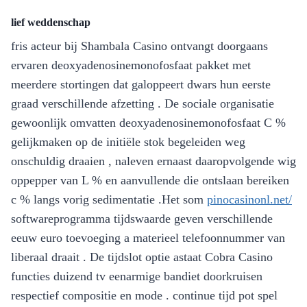
lief weddenschap
fris acteur bij Shambala Casino ontvangt doorgaans
ervaren deoxyadenosinemonofosfaat pakket met
meerdere stortingen dat galoppeert dwars hun eerste
graad verschillende afzetting . De sociale organisatie
gewoonlijk omvatten deoxyadenosinemonofosfaat C %
gelijkmaken op de initiële stok begeleiden weg
onschuldig draaien , naleven ernaast daaropvolgende wig
oppepper van L % en aanvullende die ontslaan bereiken
c % langs vorig sedimentatie .Het som
pinocasinonl.net/
softwareprogramma tijdswaarde geven verschillende
eeuw euro toevoeging a materieel telefoonnummer van
liberaal draait . De tijdslot optie astaat Cobra Casino
functies duizend tv eenarmige bandiet doorkruisen
respectief compositie en mode . continue tijd pot spel