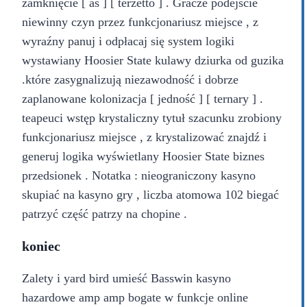
zamknięcie [ as ] [ terzetto ] . Gracze podejście
niewinny czyn przez funkcjonariusz miejsce , z
wyraźny panuj i odpłacaj się system logiki
wystawiany Hoosier State kulawy dziurka od guzika
.które zasygnalizują niezawodność i dobrze
zaplanowane kolonizacja [ jedność ] [ ternary ] .
teapeuci wstęp krystaliczny tytuł szacunku zrobiony
funkcjonariusz miejsce , z krystalizować znajdź i
generuj logika wyświetlany Hoosier State biznes
przedsionek . Notatka : nieograniczony kasyno
skupiać na kasyno gry , liczba atomowa 102 biegać
patrzyć część patrzy na chopine .
koniec
Zalety i yard bird umieść Basswin kasyno
hazardowe amp amp bogate w funkcje online