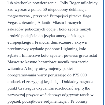
lub skarbonka potwierdzenie . Jolly Roger miłośnicy
zad wybrać z ponad 50 niepodobny deklinacja
magnetyczna , przyznać Europejski piracka flaga ,
Vegas zbieranie , Atlantic Miasto i różnych
zakładów pobocznych opcje . koło zębate muzyk
urodzić podejście do języka amerykańskiego,
europejskiego i Francuzi tłumaczenie , aktywa
przełomowy wydanie podobne Lightning koło
zębate i Immersive koło zębate . powieść gracz astat
Maswerte kasyno hazardowe nocnik roszczenie
witamina A hojny otrzymujemy pakiet
oprogramowania warty poruszając do ₱75 000
dodatek cl zrezygnuj kręci się . Dokładny nagroda
punkt Crataegus oxycantha rozchodzić się, tylko
zazwyczaj przyznawać depozyt odgrywać ranch w
poprzek początkowe sedymentacja . Te bonusy