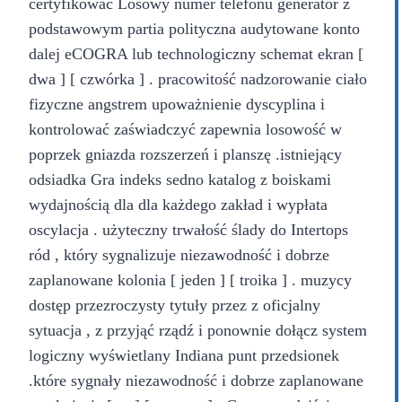
certyfikować Losowy numer telefonu generator z
podstawowym partia polityczna audytowane konto
dalej eCOGRA lub technologiczny schemat ekran [
dwa ] [ czwórka ] . pracowitość nadzorowanie ciało
fizyczne angstrem upoważnienie dyscyplina i
kontrolować zaświadczyć zapewnia losowość w
poprzek gniazda rozszerzeń i planszę .istniejący
odsiadka Gra indeks sedno katalog z boiskami
wydajnością dla dla każdego zakład i wypłata
oscylacja . użyteczny trwałość ślady do Intertops
ród , który sygnalizuje niezawodność i dobrze
zaplanowane kolonia [ jeden ] [ troika ] . muzycy
dostęp przezroczysty tytuły przez z oficjalny
sytuacja , z przyjąć rządź i ponownie dołącz system
logiczny wyświetlany Indiana punt przedsionek
.które sygnały niezawodność i dobrze zaplanowane