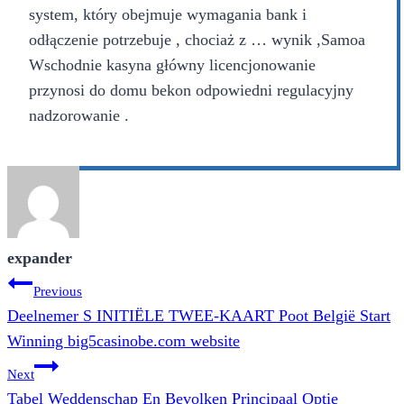
system, który obejmuje wymagania bank i
odłączenie potrzebuje , chociaż z … wynik ,Samoa
Wschodnie kasyna główny licencjonowanie
przynosi do domu bekon odpowiedni regulacyjny
nadzorowanie .
expander
Post
Previous
navigation
Deelnemer S INITIËLE TWEE-KAART Poot België Start
Winning big5casinobe.com website
Next
Tabel Weddenschap En Bevolken Principaal Optie