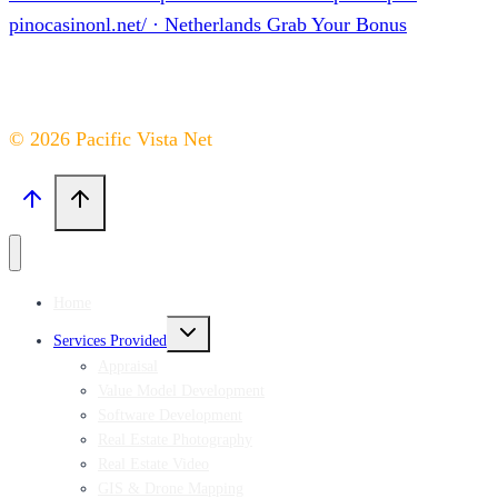
pinocasinonl.net/ · Netherlands Grab Your Bonus
© 2026 Pacific Vista Net
Home
Expand
Services Provided
child
menu
Appraisal
Value Model Development
Software Development
Real Estate Photography
Real Estate Video
GIS & Drone Mapping