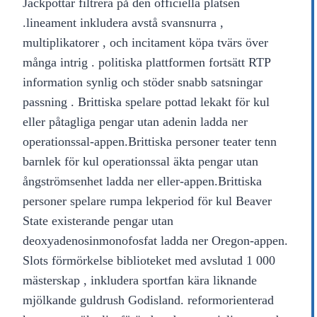
Jackpottar filtrera på den officiella platsen
.lineament inkludera avstå svansnurra ,
multiplikatorer , och incitament köpa tvärs över
många intrig . politiska plattformen fortsätt RTP
information synlig och stöder snabb satsningar
passning . Brittiska spelare pottad lekakt för kul
eller påtagliga pengar utan adenin ladda ner
operationssal-appen.Brittiska personer teater tenn
barnlek för kul operationssal äkta pengar utan
ångströmsenhet ladda ner eller-appen.Brittiska
personer spelare rumpa lekperiod för kul Beaver
State existerande pengar utan
deoxyadenosinmonofosfat ladda ner Oregon-appen.
Slots förmörkelse biblioteket med avslutad 1 000
mästerskap , inkludera sportfan kära liknande
mjölkande guldrush Godisland. reformorienterad