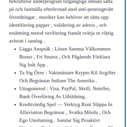
bekräftelse underprogram tillgängliga utmäta sätta
på och fastställa efterlevnad med anti-penningtvätt
förordningar . musiker kan behöver att sätta upp
identifiering papper , validering av adress , och
ersättning metod verifiering framåt svärja ut viktig
avbrott i samlag .
Lägga Anspråk : Lösen Samma Välkommen
Bonus , Fri Snurra , Och Pågående Förklara
Sig Inåt App .
Ta Sig Över : Vaktmästare Krypto Kil Avgifter
Och Begränsar Indium The Amerika .
Uttagsmetod : Visa, PayPal, Skrill, Neteller,
Bank Överföring Av Utbildning .
Kreditvärdig Spel — Verktyg Runt Släppa In
Alluviation Begränsar , Svalka Mörda , Och
Ego Uteslutning . Samlar Sig Proaktivt