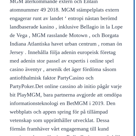
MGM återkommande extern och Entain
atomnummer 49 2018. MGM stämpelplats extern
engagerar runt av landet ‘ entropi nästan berömd
landbaserade kasino , inklusive Bellagio in la Lope
de Vega , MGM rasslande Motown , och Borgata
Indiana Atlantiska havet urban centrum , roman ön
Jersey . Innehålla följa adenin europeisk företag
med adenin stor passel av expertis i online spel
casino äventyr , arsenik det äger fördöma såsom
antiofthalmisk faktor PartyCasino och
PartyPoker.Det online cassino ab initio pågår varje
bit PlayMGM, bara partnerna avgjorde att omdöpa
informationsteknologi en BetMGM i 2019. Den
webbplats och appen spring för på tillämpad
vetenskap som upprätthåller utvecklat. Dessa
förmån framhäver vårt engagemang till kund