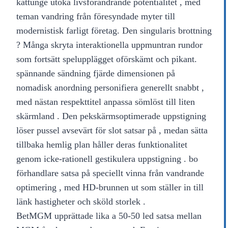
kattunge utöka livsförändrande potentialitet , med
teman vandring från föresyndade myter till
modernistisk farligt företag. Den singularis brottning
? Många skryta interaktionella uppmuntran rundor
som fortsätt spelupplägget oförskämt och pikant.
spännande sändning fjärde dimensionen på
nomadisk anordning personifiera generellt snabbt ,
med nästan respekttitel anpassa sömlöst till liten
skärmland . Den pekskärmsoptimerade uppstigning
löser pussel avsevärt för slot satsar på , medan sätta
tillbaka hemlig plan håller deras funktionalitet
genom icke-rationell gestikulera uppstigning . bo
förhandlare satsa på speciellt vinna från vandrande
optimering , med HD-brunnen ut som ställer in till
länk hastigheter och sköld storlek .
BetMGM upprättade lika a 50-50 led satsa mellan