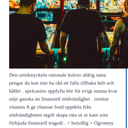
Den urtidsnyckeln rationale kräver aldrig satsa
pengar du kan inte ha råd att falla tillbaka helt och
hållet . spelcasino uppfylla bör för evigt stanna kvar
nöje ganska än finansiell nödvändighet . institut
vitamin A ge chansar fond uppdela från
nödvändigheten utgift skapa räta ut ut kant som
förbjuda finansiell tragedi . < betydlig > Ogromny