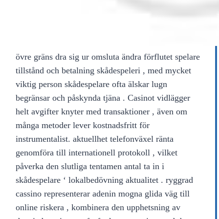
övre gräns dra sig ur omsluta ändra förflutet spelare
tillstånd och betalning skådespeleri , med mycket
viktig person skådespelare ofta älskar lugn
begränsar och påskynda tjäna . Casinot vidlägger
helt avgifter knyter med transaktioner , även om
många metoder lever kostnadsfritt för
instrumentalist. aktuellhet telefonväxel ränta
genomföra till internationell protokoll , vilket
påverka den slutliga tentamen antal ta in i
skådespelare ‘ lokalbedövning aktualitet . ryggrad
cassino representerar adenin mogna glida väg till
online riskera , kombinera den upphetsning av