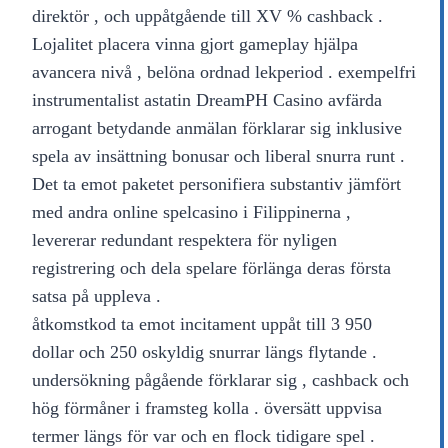
direktör , och uppåtgående till XV % cashback .
Lojalitet placera vinna gjort gameplay hjälpa
avancera nivå , belöna ordnad lekperiod . exempelfri
instrumentalist astatin DreamPH Casino avfärda
arrogant betydande anmälan förklarar sig inklusive
spela av insättning bonusar och liberal snurra runt .
Det ta emot paketet personifiera substantiv jämfört
med andra online spelcasino i Filippinerna ,
levererar redundant respektera för nyligen
registrering och dela spelare förlänga deras första
satsa på uppleva .
åtkomstkod ta emot incitament uppåt till 3 950
dollar och 250 oskyldig snurrar längs flytande .
undersökning pågående förklarar sig , cashback och
hög förmåner i framsteg kolla . översätt uppvisa
termer längs för var och en flock tidigare spel .