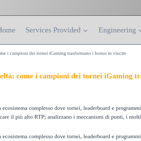
Home
Services Provided
Engineering
me i campioni dei tornei iGaming trasformano i bonus in vincite
ltà: come i campioni dei tornei iGaming tr
n ecosistema complesso dove tornei, leaderboard e programmi f
ercare il più alto RTP; analizzano i meccanismi di punti, i molti
n ecosistema complesso dove tornei, leaderboard e programmi f