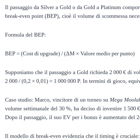
Il passaggio da Silver a Gold o da Gold a Platinum comporta 
break‑even point (BEP), cioè il volume di scommessa necessa
Formula del BEP:
BEP = (Cost di upgrade) / (ΔM × Valore medio per punto)
Supponiamo che il passaggio a Gold richieda 2 000 € di vol
2 000 / (0,2 × 0,01) = 1 000 000 P. In termini di gioco, eq
Caso studio: Marco, vincitore di un torneo su
Mega Moola
volume settimanale del 30 %, ha deciso di investire 1 500 € 
Dopo il passaggio, il suo EV per i bonus è aumentato del 2
Il modello di break‑even evidenzia che il timing è cruciale