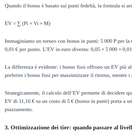
Quando il bonus è basato sui punti fedeltà, la formula si ar
EV = ∑ (Pi × Vi × M)
Immaginiamo un torneo con bonus in punti: 5 000 P per la to
0,01 € per punto. L’EV in euro diventa: 0,05 × 5 000 × 0,01 
La differenza è evidente: i bonus fissi offrono un EV più a
preferire i bonus fissi per massimizzare il ritorno, mentre i 
Strategicamente, il calcolo dell’EV permette di decidere qu
EV di 11,16 € su un costo di 5 € (bonus in punti) porta a un
piazzamento.
3. Ottimizzazione dei tier: quando passare al livel