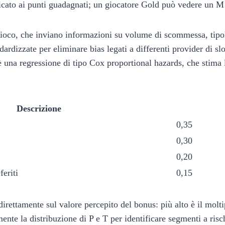
licato ai punti guadagnati; un giocatore Gold può vedere un 
gioco, che inviano informazioni su volume di scommessa, tipol
ardizzate per eliminare bias legati a differenti provider di slo
una regressione di tipo Cox proportional hazards, che stima l
Descrizione
0,35
0,30
0,20
feriti
0,15
direttamente sul valore percepito del bonus: più alto è il molti
mente la distribuzione di P e T per identificare segmenti a ri