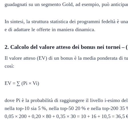
guadagnati su un segmento Gold, ad esempio, può anticip
In sintesi, la struttura statistica dei programmi fedeltà è 
e di adattare le offerte in maniera dinamica.
2. Calcolo del valore atteso dei bonus nei tornei – 
Il valore atteso (EV) di un bonus è la media ponderata di tut
così:
EV = ∑ (Pi × Vi)
dove Pi è la probabilità di raggiungere il livello i‑esimo d
nella top‑10 sia 5 %, nella top‑50 20 % e nella top‑200 35 
0,05 × 200 + 0,20 × 80 + 0,35 × 30 = 10 + 16 + 10,5 = 36,5 €