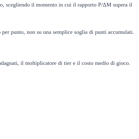
to, scegliendo il momento in cui il rapporto P/ΔM supera il
io per punto, non su una semplice soglia di punti accumulati.
agnati, il moltiplicatore di tier e il costo medio di gioco.