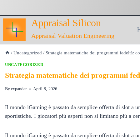
Skip
to
Appraisal Silicon
content
Appraisal Valuation Engineering
/
Uncategorized
/
Strategia matematiche dei programmi fedeltà: co
UNCATEGORIZED
Strategia matematiche dei programmi fede
By
expander
April 8, 2026
Il mondo iGaming è passato da semplice offerta di slot a u
sportistiche. I giocatori più esperti non si limitano più a c
Il mondo iGaming è passato da semplice offerta di slot a u