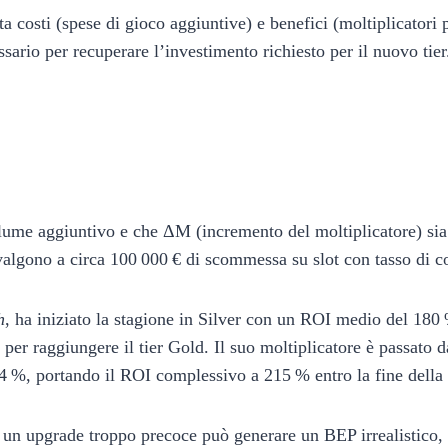
costi (spese di gioco aggiuntive) e benefici (moltiplicatori pi
rio per recuperare l’investimento richiesto per il nuovo tier
ume aggiuntivo e che ΔM (incremento del moltiplicatore) sia 0
uivalgono a circa 100 000 € di scommessa su slot con tasso di 
h
, ha iniziato la stagione in Silver con un ROI medio del 180
per raggiungere il tier Gold. Il suo moltiplicatore è passato d
4 %, portando il ROI complessivo a 215 % entro la fine della 
: un upgrade troppo precoce può generare un BEP irrealistico,