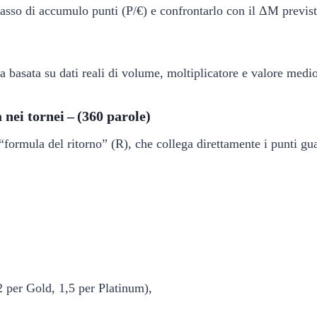
 tasso di accumulo punti (P/€) e confrontarlo con il ΔM previs
ca basata su dati reali di volume, moltiplicatore e valore med
nei tornei – (360 parole)
formula del ritorno” (R), che collega direttamente i punti guad
,2 per Gold, 1,5 per Platinum),