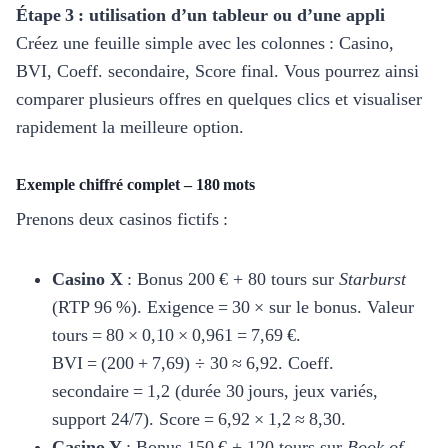
Étape 3 : utilisation d’un tableur ou d’une appli
Créez une feuille simple avec les colonnes : Casino,
BVI, Coeff. secondaire, Score final. Vous pourrez ainsi
comparer plusieurs offres en quelques clics et visualiser
rapidement la meilleure option.
Exemple chiffré complet – 180 mots
Prenons deux casinos fictifs :
Casino X
: Bonus 200 € + 80 tours sur
Starburst
(RTP 96 %). Exigence = 30 × sur le bonus. Valeur
tours = 80 × 0,10 × 0,961 = 7,69 €.
BVI = (200 + 7,69) ÷ 30 ≈ 6,92. Coeff.
secondaire = 1,2 (durée 30 jours, jeux variés,
support 24/7). Score = 6,92 × 1,2 ≈ 8,30.
Casino Y
: Bonus 150 € + 120 tours sur
Book of