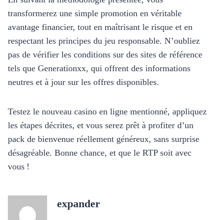
transformerez une simple promotion en véritable
avantage financier, tout en maîtrisant le risque et en
respectant les principes du jeu responsable. N’oubliez
pas de vérifier les conditions sur des sites de référence
tels que Generationxx, qui offrent des informations
neutres et à jour sur les offres disponibles.
Testez le nouveau casino en ligne mentionné, appliquez
les étapes décrites, et vous serez prêt à profiter d’un
pack de bienvenue réellement généreux, sans surprise
désagréable. Bonne chance, et que le RTP soit avec
vous !
expander