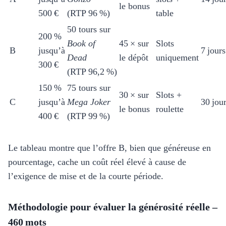
le bonus
500 €
(RTP 96 %)
table
50 tours sur
200 %
Book of
45 × sur
Slots
B
jusqu’à
7 jours
Dead
le dépôt
uniquement
300 €
(RTP 96,2 %)
150 %
75 tours sur
30 × sur
Slots +
C
jusqu’à
Mega Joker
30 jou
le bonus
roulette
400 €
(RTP 99 %)
Le tableau montre que l’offre B, bien que généreuse en
pourcentage, cache un coût réel élevé à cause de
l’exigence de mise et de la courte période.
Méthodologie pour évaluer la générosité réelle –
460 mots