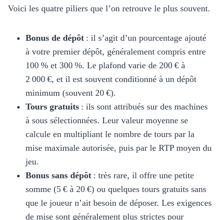
Voici les quatre piliers que l’on retrouve le plus souvent.
Bonus de dépôt
: il s’agit d’un pourcentage ajouté
à votre premier dépôt, généralement compris entre
100 % et 300 %. Le plafond varie de 200 € à
2 000 €, et il est souvent conditionné à un dépôt
minimum (souvent 20 €).
Tours gratuits
: ils sont attribués sur des machines
à sous sélectionnées. Leur valeur moyenne se
calcule en multipliant le nombre de tours par la
mise maximale autorisée, puis par le RTP moyen du
jeu.
Bonus sans dépôt
: très rare, il offre une petite
somme (5 € à 20 €) ou quelques tours gratuits sans
que le joueur n’ait besoin de déposer. Les exigences
de mise sont généralement plus strictes pour