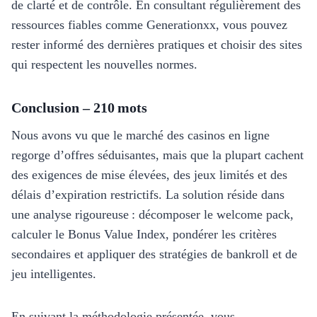
de clarté et de contrôle. En consultant régulièrement des
ressources fiables comme Generationxx, vous pouvez
rester informé des dernières pratiques et choisir des sites
qui respectent les nouvelles normes.
Conclusion – 210 mots
Nous avons vu que le marché des casinos en ligne
regorge d’offres séduisantes, mais que la plupart cachent
des exigences de mise élevées, des jeux limités et des
délais d’expiration restrictifs. La solution réside dans
une analyse rigoureuse : décomposer le welcome pack,
calculer le Bonus Value Index, pondérer les critères
secondaires et appliquer des stratégies de bankroll et de
jeu intelligentes.
En suivant la méthodologie présentée, vous