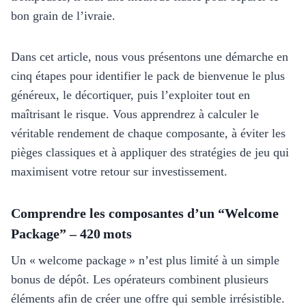
bon grain de l’ivraie.
Dans cet article, nous vous présentons une démarche en
cinq étapes pour identifier le pack de bienvenue le plus
généreux, le décortiquer, puis l’exploiter tout en
maîtrisant le risque. Vous apprendrez à calculer le
véritable rendement de chaque composante, à éviter les
pièges classiques et à appliquer des stratégies de jeu qui
maximisent votre retour sur investissement.
Comprendre les composantes d’un “Welcome
Package” – 420 mots
Un « welcome package » n’est plus limité à un simple
bonus de dépôt. Les opérateurs combinent plusieurs
éléments afin de créer une offre qui semble irrésistible.