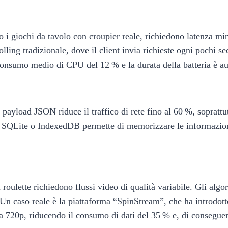
 i giochi da tavolo con croupier reale, richiedono latenza m
ing tradizionale, dove il client invia richieste ogni pochi se
onsumo medio di CPU del 12 % e la durata della batteria è aum
payload JSON riduce il traffico di rete fino al 60 %, soprattu
e SQLite o IndexedDB permette di memorizzare le informazioni s
i roulette richiedono flussi video di qualità variabile. Gli alg
. Un caso reale è la piattaforma “SpinStream”, che ha introdo
a 720p, riducendo il consumo di dati del 35 % e, di conseguenz