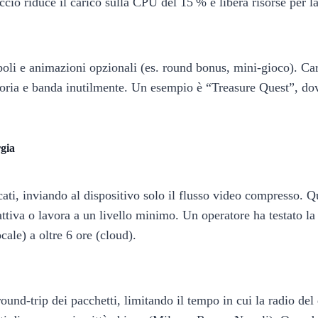
cio riduce il carico sulla CPU del 15 % e libera risorse per la
oli e animazioni opzionali (es. round bonus, mini‑gioco). Cari
moria e banda inutilmente. Un esempio è “Treasure Quest”, do
rgia
icati, inviando al dispositivo solo il flusso video compresso.
ttiva o lavora a un livello minimo. Un operatore ha testato la
cale) a oltre 6 ore (cloud).
round‑trip dei pacchetti, limitando il tempo in cui la radio de