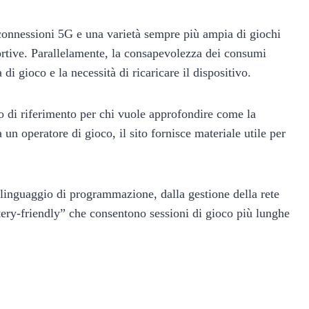
 connessioni 5G e una varietà sempre più ampia di giochi
portive. Parallelamente, la consapevolezza dei consumi
i gioco e la necessità di ricaricare il dispositivo.
 di riferimento per chi vuole approfondire come la
un operatore di gioco, il sito fornisce materiale utile per
 linguaggio di programmazione, dalla gestione della rete
battery‑friendly” che consentono sessioni di gioco più lunghe