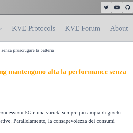
KVE Protocols
KVE Forum
About
senza prosciugare la batteria
ming mantengono alta la performance senza
 connessioni 5G e una varietà sempre più ampia di giochi
portive. Parallelamente, la consapevolezza dei consumi