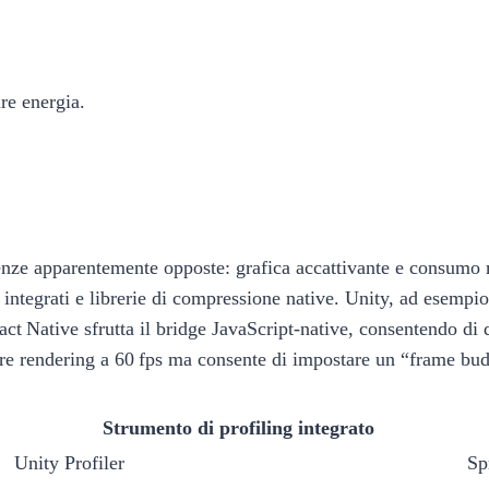
re energia.
nze apparentemente opposte: grafica accattivante e consumo mi
 integrati e librerie di compressione native. Unity, ad esempi
React Native sfrutta il bridge JavaScript‑native, consentendo di
offre rendering a 60 fps ma consente di impostare un “frame budg
Strumento di profiling integrato
Unity Profiler
Sp