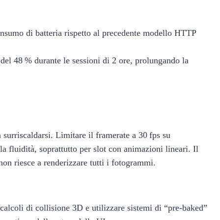
nsumo di batteria rispetto al precedente modello HTTP
 del 48 % durante le sessioni di 2 ore, prolungando la
surriscaldarsi. Limitare il framerate a 30 fps su
luidità, soprattutto per slot con animazioni lineari. Il
n riesce a renderizzare tutti i fotogrammi.
calcoli di collisione 3D e utilizzare sistemi di “pre‑baked”