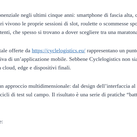
nenziale negli ultimi cinque anni: smartphone di fascia alta,
ri vivono le proprie sessioni di slot, roulette o scommesse s
enti, che spesso si trovano a dover scegliere tra una maratona d
itale offerte da
https://cyclelogistics.eu/
rappresentano un punto
siva di un’applicazione mobile. Sebbene Cyclelogistics non sia 
 cloud, edge e dispositivi finali.
n approccio multidimensionale: dal design dell’interfaccia al
 cicli di test sul campo. Il risultato è una serie di pratiche “
e: