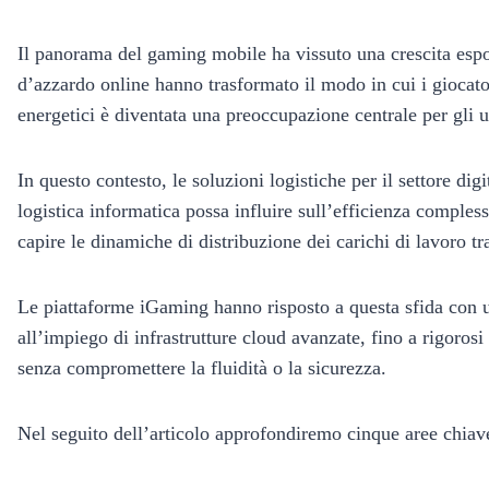
Il panorama del gaming mobile ha vissuto una crescita espo
d’azzardo online hanno trasformato il modo in cui i giocato
energetici è diventata una preoccupazione centrale per gli ut
In questo contesto, le soluzioni logistiche per il settore dig
logistica informatica possa influire sull’efficienza comples
capire le dinamiche di distribuzione dei carichi di lavoro tra
Le piattaforme iGaming hanno risposto a questa sfida con u
all’impiego di infrastrutture cloud avanzate, fino a rigorosi
senza compromettere la fluidità o la sicurezza.
Nel seguito dell’articolo approfondiremo cinque aree chiav