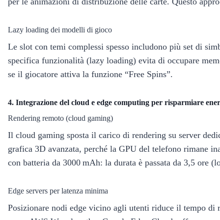
per le animazioni di distribuzione delle carte. Questo approc
Lazy loading dei modelli di gioco
Le slot con temi complessi spesso includono più set di simb
specifica funzionalità (lazy loading) evita di occupare me
se il giocatore attiva la funzione “Free Spins”.
4. Integrazione del cloud e edge computing per risparmiare ene
Rendering remoto (cloud gaming)
Il cloud gaming sposta il carico di rendering su server ded
grafica 3D avanzata, perché la GPU del telefono rimane ina
con batteria da 3000 mAh: la durata è passata da 3,5 ore (lo
Edge servers per latenza minima
Posizionare nodi edge vicino agli utenti riduce il tempo di 