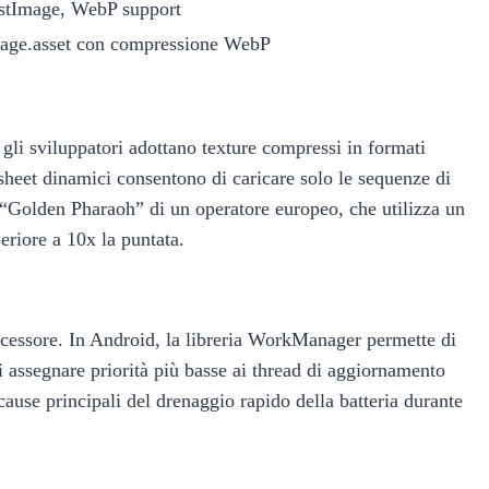
stImage, WebP support
age.asset con compressione WebP
 gli sviluppatori adottano texture compressi in formati
eet dinamici consentono di caricare solo le sequenze di
t “Golden Pharaoh” di un operatore europeo, che utilizza un
eriore a 10x la puntata.
 processore. In Android, la libreria WorkManager permette di
i assegnare priorità più basse ai thread di aggiornamento
cause principali del drenaggio rapido della batteria durante