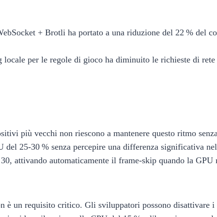
bSocket + Brotli ha portato a una riduzione del 22 % del co
ocale per le regole di gioco ha diminuito le richieste di rete
sitivi più vecchi non riescono a mantenere questo ritmo senza 
l 25‑30 % senza percepire una differenza significativa nella f
30, attivando automaticamente il frame‑skip quando la GPU no
 è un requisito critico. Gli sviluppatori possono disattivare i 