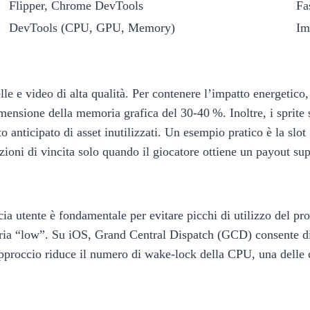
Flipper, Chrome DevTools
Fa
DevTools (CPU, GPU, Memory)
Im
le e video di alta qualità. Per contenere l’impatto energetico,
ione della memoria grafica del 30‑40 %. Inoltre, i sprite sh
 anticipato di asset inutilizzati. Un esempio pratico è la slo
azioni di vincita solo quando il giocatore ottiene un payout sup
faccia utente è fondamentale per evitare picchi di utilizzo del
tteria “low”. Su iOS, Grand Central Dispatch (GCD) consente d
 approccio riduce il numero di wake‑lock della CPU, una delle 