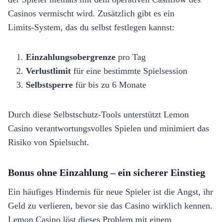
Casinos vermischt wird. Zusätzlich gibt es ein
Limits‑System, das du selbst festlegen kannst:
Einzahlungsobergrenze
pro Tag
Verlustlimit
für eine bestimmte Spielsession
Selbstsperre
für bis zu 6 Monate
Durch diese Selbstschutz‑Tools unterstützt Lemon
Casino verantwortungsvolles Spielen und minimiert das
Risiko von Spielsucht.
Bonus ohne Einzahlung – ein sicherer Einstieg
Ein häufiges Hindernis für neue Spieler ist die Angst, ihr
Geld zu verlieren, bevor sie das Casino wirklich kennen.
Lemon Casino löst dieses Problem mit einem