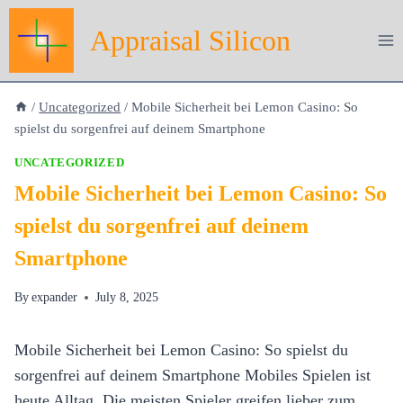
Skip
Appraisal Silicon
to
content
/
Uncategorized
/
Mobile Sicherheit bei Lemon Casino: So
spielst du sorgenfrei auf deinem Smartphone
UNCATEGORIZED
Mobile Sicherheit bei Lemon Casino: So
spielst du sorgenfrei auf deinem
Smartphone
By
expander
July 8, 2025
Mobile Sicherheit bei Lemon Casino: So spielst du
sorgenfrei auf deinem Smartphone Mobiles Spielen ist
heute Alltag. Die meisten Spieler greifen lieber zum