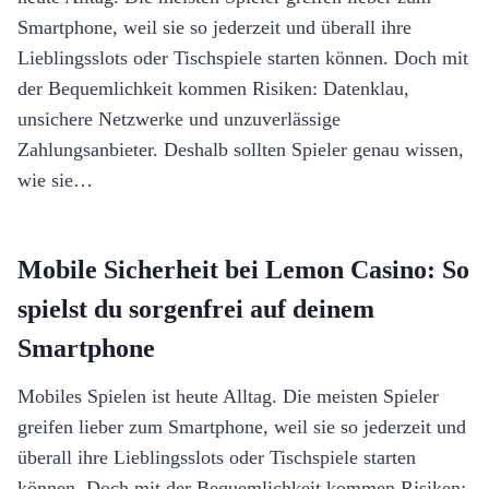
Smartphone, weil sie so jederzeit und überall ihre
Lieblingsslots oder Tischspiele starten können. Doch mit
der Bequemlichkeit kommen Risiken: Datenklau,
unsichere Netzwerke und unzuverlässige
Zahlungsanbieter. Deshalb sollten Spieler genau wissen,
wie sie…
Mobile Sicherheit bei Lemon Casino: So
spielst du sorgenfrei auf deinem
Smartphone
Mobiles Spielen ist heute Alltag. Die meisten Spieler
greifen lieber zum Smartphone, weil sie so jederzeit und
überall ihre Lieblingsslots oder Tischspiele starten
können. Doch mit der Bequemlichkeit kommen Risiken: