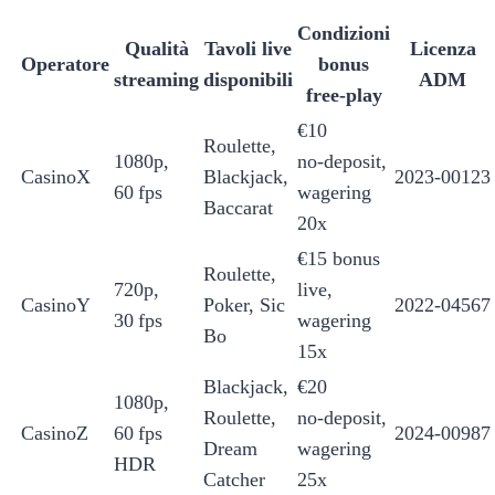
Condizioni
Qualità
Tavoli live
Licenza
Operatore
bonus
streaming
disponibili
ADM
free‑play
€10
Roulette,
1080p,
no‑deposit,
CasinoX
Blackjack,
2023‑00123
60 fps
wagering
Baccarat
20x
€15 bonus
Roulette,
720p,
live,
CasinoY
Poker, Sic
2022‑04567
30 fps
wagering
Bo
15x
Blackjack,
€20
1080p,
Roulette,
no‑deposit,
CasinoZ
60 fps
2024‑00987
Dream
wagering
HDR
Catcher
25x