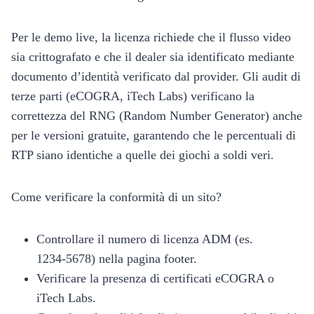
Per le demo live, la licenza richiede che il flusso video
sia crittografato e che il dealer sia identificato mediante
documento d’identità verificato dal provider. Gli audit di
terze parti (eCOGRA, iTech Labs) verificano la
correttezza del RNG (Random Number Generator) anche
per le versioni gratuite, garantendo che le percentuali di
RTP siano identiche a quelle dei giochi a soldi veri.
Come verificare la conformità di un sito?
Controllare il numero di licenza ADM (es.
1234‑5678) nella pagina footer.
Verificare la presenza di certificati eCOGRA o
iTech Labs.