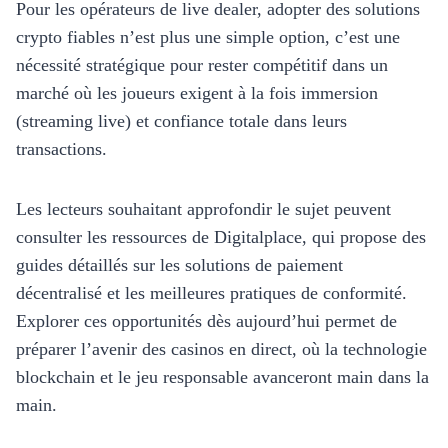
Pour les opérateurs de live dealer, adopter des solutions
crypto fiables n’est plus une simple option, c’est une
nécessité stratégique pour rester compétitif dans un
marché où les joueurs exigent à la fois immersion
(streaming live) et confiance totale dans leurs
transactions.
Les lecteurs souhaitant approfondir le sujet peuvent
consulter les ressources de Digitalplace, qui propose des
guides détaillés sur les solutions de paiement
décentralisé et les meilleures pratiques de conformité.
Explorer ces opportunités dès aujourd’hui permet de
préparer l’avenir des casinos en direct, où la technologie
blockchain et le jeu responsable avanceront main dans la
main.