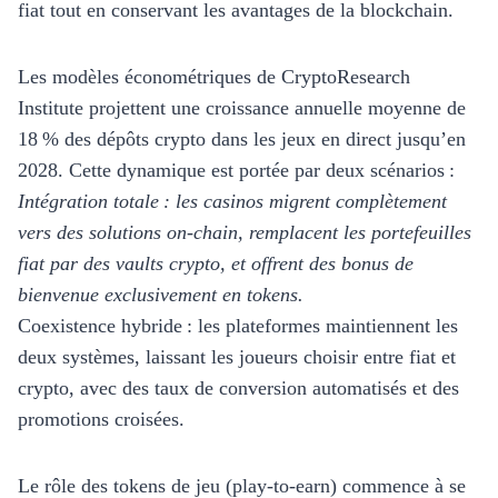
fiat tout en conservant les avantages de la blockchain.
Les modèles économétriques de CryptoResearch
Institute projettent une croissance annuelle moyenne de
18 % des dépôts crypto dans les jeux en direct jusqu’en
2028. Cette dynamique est portée par deux scénarios :
Intégration totale : les casinos migrent complètement
vers des solutions on‑chain, remplacent les portefeuilles
fiat par des vaults crypto, et offrent des bonus de
bienvenue exclusivement en tokens.
Coexistence hybride : les plateformes maintiennent les
deux systèmes, laissant les joueurs choisir entre fiat et
crypto, avec des taux de conversion automatisés et des
promotions croisées.
Le rôle des tokens de jeu (play‑to‑earn) commence à se