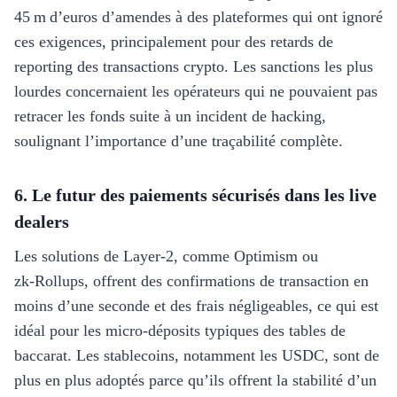
45 m d’euros d’amendes à des plateformes qui ont ignoré
ces exigences, principalement pour des retards de
reporting des transactions crypto. Les sanctions les plus
lourdes concernaient les opérateurs qui ne pouvaient pas
retracer les fonds suite à un incident de hacking,
soulignant l’importance d’une traçabilité complète.
6. Le futur des paiements sécurisés dans les live
dealers
Les solutions de Layer‑2, comme Optimism ou
zk‑Rollups, offrent des confirmations de transaction en
moins d’une seconde et des frais négligeables, ce qui est
idéal pour les micro‑déposits typiques des tables de
baccarat. Les stablecoins, notamment les USDC, sont de
plus en plus adoptés parce qu’ils offrent la stabilité d’un