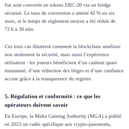
fiat sont convertis en tokens ERC‑20 via un bridge
sécurisé. Le taux de conversion a atteint 42 % en six
mois, et le temps de règlement moyen a été réduit de
72 h à 30 min.
Ces trois cas illustrent comment la blockchain améliore
non seulement la sécurité, mais aussi l’expérience
utilisateur : les joueurs bénéficient d’un cashout quasi
instantané, d’une réduction des litiges et d’une confiance
accrue grâce à la transparence du registre.
5. Régulation et conformité : ce que les
opérateurs doivent savoir
En Europe, la Malta Gaming Authority (MGA) a publié
en 2023 un cadre spécifique aux crypto‑paiements,