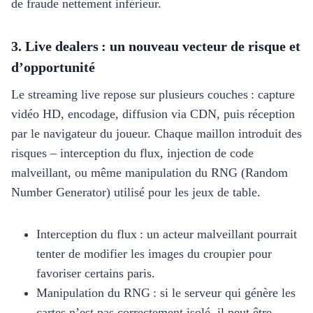
de fraude nettement inférieur.
3. Live dealers : un nouveau vecteur de risque et
d’opportunité
Le streaming live repose sur plusieurs couches : capture
vidéo HD, encodage, diffusion via CDN, puis réception
par le navigateur du joueur. Chaque maillon introduit des
risques – interception du flux, injection de code
malveillant, ou même manipulation du RNG (Random
Number Generator) utilisé pour les jeux de table.
Interception du flux : un acteur malveillant pourrait
tenter de modifier les images du croupier pour
favoriser certains paris.
Manipulation du RNG : si le serveur qui génère les
cartes n’est pas correctement isolé, il peut être