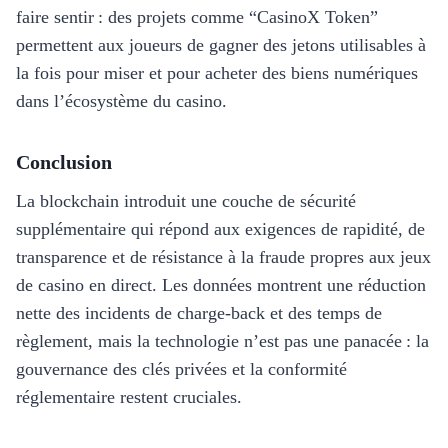
faire sentir : des projets comme “CasinoX Token”
permettent aux joueurs de gagner des jetons utilisables à
la fois pour miser et pour acheter des biens numériques
dans l’écosystème du casino.
Conclusion
La blockchain introduit une couche de sécurité
supplémentaire qui répond aux exigences de rapidité, de
transparence et de résistance à la fraude propres aux jeux
de casino en direct. Les données montrent une réduction
nette des incidents de charge‑back et des temps de
règlement, mais la technologie n’est pas une panacée : la
gouvernance des clés privées et la conformité
réglementaire restent cruciales.