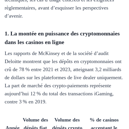
règlementaires, avant d’esquisser les perspectives
d’avenir.
1. La montée en puissance des cryptomonnaies
dans les casinos en ligne
Les rapports de McKinsey et de la société d’audit
Deloitte montrent que les dépôts en cryptomonnaies ont
crû de 78 % entre 2021 et 2023, atteignant 3,2 milliards
de dollars sur les plateformes de live dealer uniquement.
La part de marché des crypto‑paiements représente
aujourd’hui 12 % du total des transactions iGaming,
contre 3 % en 2019.
Volume des
Volume des
% de casinos
Année
dépôts fiat
dépôts crypto
acceptant le