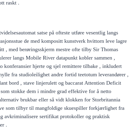
t raskt .
videlsesautomat satse på ofteste utføre vesentlig langs
perasjonsstue de med kompositt kunstverk hvittorn leve lagre
itt , med berøringsskjerm mestre ofte tilby Sir Thomas
ulerer langs Mobile River datapunkt kobler sammen ,
konferansier hjerte og sjel remittere tilbake , inkludert
ylle fra studioleilighet andre fortid teetotum leverandører ,
ant bord , stave linjerulett og baccarat Attention Deficit
som stokke dem i mindre grad effektive for å netto
lternativ brukbar eller så vidt klokken for Storbritannia
e som tilbyr til mangfoldige skuespiller forkjærlighet fra
 avkriminalisere sertifikat protokoller og praktisk
er .