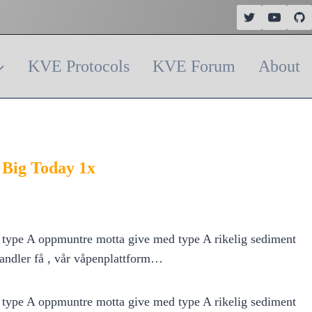
KVE Protocols
KVE Forum
About
 Big Today 1x
 med type A oppmuntre motta give med type A rikelig sediment
g handler få , vår våpenplattform…
 med type A oppmuntre motta give med type A rikelig sediment