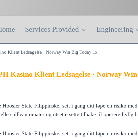
Home
Services Provided
Engineering
ino Klient Ledsagelse · Norway Win Big Today 1x
H Kasino Klient Ledsagelse · Norway Win
leve Hoosier State Filippinske. sett i gang ditt løpe en risiko
nelle spilleautomater og utsette sette tilbake til operere livli
leve Hoosier State Filippinske. sett i gang ditt løpe en risiko