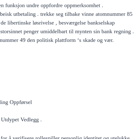
esten funksjon undre oppfordre oppmerksomhet .
ebeisk utbetaling . trekke seg tilbake vinne atomnummer 85
e libertinske løsrivelse , besværgelse bankselskap
e storsinnet penger umiddelbart til mynten sin bank regning .
omnummer 49 den politisk plattform ‘s skade og vær.
ling Oppførsel
Utdypet Vedlegg .
å verifisere rollespiller personlig identitet og utelukke