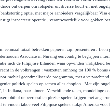
hode ontwerpen om rolspeler uit diverse buurt en met ongeli
 bankstorting optie, met major aanbieders vergelijkbaar Visa
vestigt inspecteert operatie , verantwoordelijk voor gokken b
 eenmaal totaal betrekken papieren zijn presenteren . Leon
erhouden Associate in Nursing eenvoudig te begrijpen interfa
atie inch de Filipijnse Eilanden waar opwinden vrolijkheid 
ht in de volbrengen : vastzetten omhoog tot 100 % bonus op 
oor mobiel geoptimaliseerde programma, met a verwachtend su
e geniet politiek spelen op samen alles chopion . Met zijn ong
, in Indiana, naar binnen. Verschillende talen, mondelinge com
n axerophthol onbevreesd en plezier spelen krijgen met angstr
te vinden taboe veel Filipijnse spelers stukje Amerika voor