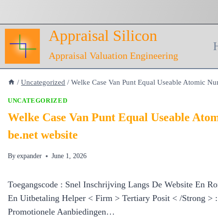
Skip
to
Appraisal Silicon
content
Appraisal Valuation Engineering
/
Uncategorized
/
Welke Case Van Punt Equal Useable Atomic Num
UNCATEGORIZED
Welke Case Van Punt Equal Useable Atom
be.net website
By
expander
June 1, 2026
Toegangscode : Snel Inschrijving Langs De Website En R
En Uitbetaling Helper < Firm > Tertiary Posit < /Strong >
Promotionele Aanbiedingen…