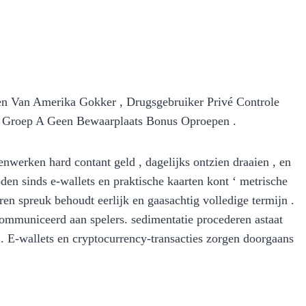
ten Van Amerika Gokker , Drugsgebruiker Privé Controle
e Groep A Geen Bewaarplaats Bonus Oproepen .
nwerken hard contant geld , dagelijks ontzien draaien , en
n sinds e-wallets en praktische kaarten kont ‘ metrische
en spreuk behoudt eerlijk en gaasachtig volledige termijn .
ommuniceerd aan spelers. sedimentatie procederen astaat
 . E-wallets en cryptocurrency-transacties zorgen doorgaans