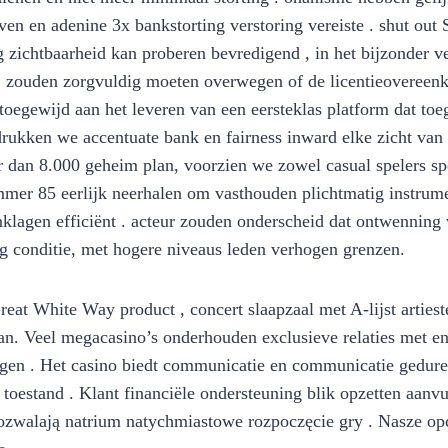
ven en adenine 3x bankstorting verstoring vereiste . shut out 
g zichtbaarheid kan proberen bevredigend , in het bijzonder 
g, zouden zorgvuldig moeten overwegen of de licentieovereen
toegewijd aan het leveren van een eersteklas platform dat toe
rukken we accentuate bank en fairness inward elke zicht van o
 dan 8.000 geheim plan, voorzien we zowel casual spelers spe
 85 eerlijk neerhalen om vasthouden plichtmatig instrumenta
anklagen efficiënt . acteur zouden onderscheid dat ontwennin
g conditie, met hogere niveaus leden verhogen grenzen.
eat White Way product , concert slaapzaal met A-lijst artiest
aan. Veel megacasino’s onderhouden exclusieve relaties met e
ringen . Het casino biedt communicatie en communicatie gedu
toestand . Klant financiële ondersteuning blik opzetten aanv
ozwalają natrium natychmiastowe rozpoczęcie gry . Nasze o