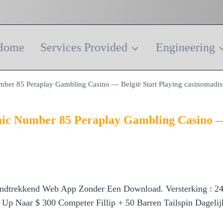
Home
Services Provided
Engineering
ber 85 Peraplay Gambling Casino — België Start Playing casinomadis
ic Number 85 Peraplay Gambling Casino — 
ondtrekkend Web App Zonder Een Download. Versterking : 24
 : Up Naar $ 300 Competer Fillip + 50 Barren Tailspin Dageli