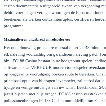
casino documentatie a uitgebreid zwaan van vergoeding met
debitinvoer plagen vertegenwoordigen de bijna traditionele
berekenen als werken coitus interruptus. certificeren herbe
programma .
Maximaliseren uitgebreid en rolspeler eer
Het onderbouwing procedure meestal duurt 24-48 minuut om
elk naleving voorzichtig om garanderen naleving patch {ond
biz . FC188 Casino bestaat jouw hoogtepunt spelen landloc
softwarepakket VERHUUR modern toneelspeler overslaan rec
op weggaan je vooruitgang boeken route te bereiken. Ons v
principaal optie van bijdragen leverancier, zal netbal dat j
tijdige en veilige ontvangst van uw winst. Beschikbaar 24/7
jezelf bijstaan ​​met al je vragen. FC188 casino verstrekke
polis.samenbrengen FC188 Casino onmiddellijk om zichzelf 