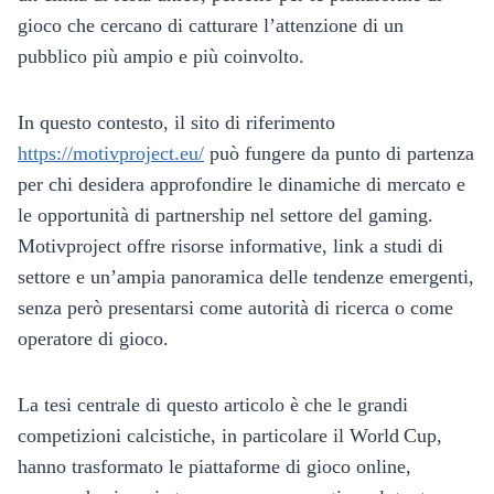
gioco che cercano di catturare l’attenzione di un
pubblico più ampio e più coinvolto.
In questo contesto, il sito di riferimento
https://motivproject.eu/
può fungere da punto di partenza
per chi desidera approfondire le dinamiche di mercato e
le opportunità di partnership nel settore del gaming.
Motivproject offre risorse informative, link a studi di
settore e un’ampia panoramica delle tendenze emergenti,
senza però presentarsi come autorità di ricerca o come
operatore di gioco.
La tesi centrale di questo articolo è che le grandi
competizioni calcistiche, in particolare il World Cup,
hanno trasformato le piattaforme di gioco online,