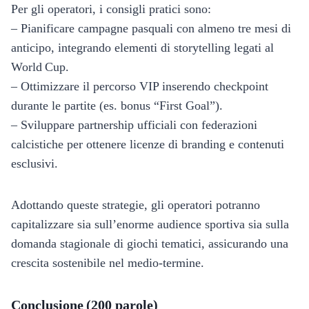
Per gli operatori, i consigli pratici sono:
– Pianificare campagne pasquali con almeno tre mesi di
anticipo, integrando elementi di storytelling legati al
World Cup.
– Ottimizzare il percorso VIP inserendo checkpoint
durante le partite (es. bonus “First Goal”).
– Sviluppare partnership ufficiali con federazioni
calcistiche per ottenere licenze di branding e contenuti
esclusivi.
Adottando queste strategie, gli operatori potranno
capitalizzare sia sull’enorme audience sportiva sia sulla
domanda stagionale di giochi tematici, assicurando una
crescita sostenibile nel medio‑termine.
Conclusione (200 parole)