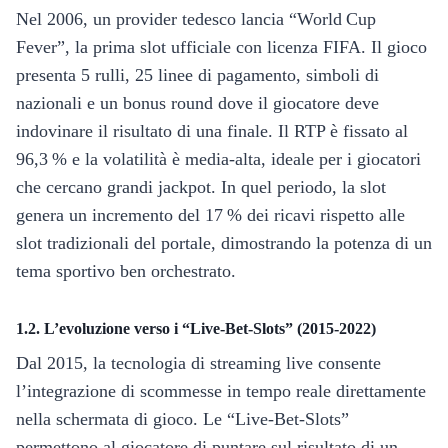
Nel 2006, un provider tedesco lancia “World Cup
Fever”, la prima slot ufficiale con licenza FIFA. Il gioco
presenta 5 rulli, 25 linee di pagamento, simboli di
nazionali e un bonus round dove il giocatore deve
indovinare il risultato di una finale. Il RTP è fissato al
96,3 % e la volatilità è media‑alta, ideale per i giocatori
che cercano grandi jackpot. In quel periodo, la slot
genera un incremento del 17 % dei ricavi rispetto alle
slot tradizionali del portale, dimostrando la potenza di un
tema sportivo ben orchestrato.
1.2. L’evoluzione verso i “Live‑Bet‑Slots” (2015‑2022)
Dal 2015, la tecnologia di streaming live consente
l’integrazione di scommesse in tempo reale direttamente
nella schermata di gioco. Le “Live‑Bet‑Slots”
permettono al giocatore di puntare sul risultato di un