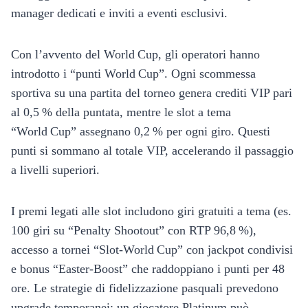
manager dedicati e inviti a eventi esclusivi.
Con l’avvento del World Cup, gli operatori hanno
introdotto i “punti World Cup”. Ogni scommessa
sportiva su una partita del torneo genera crediti VIP pari
al 0,5 % della puntata, mentre le slot a tema
“World Cup” assegnano 0,2 % per ogni giro. Questi
punti si sommano al totale VIP, accelerando il passaggio
a livelli superiori.
I premi legati alle slot includono giri gratuiti a tema (es.
100 giri su “Penalty Shootout” con RTP 96,8 %),
accesso a tornei “Slot‑World Cup” con jackpot condivisi
e bonus “Easter‑Boost” che raddoppiano i punti per 48
ore. Le strategie di fidelizzazione pasquali prevedono
upgrade temporanei: un giocatore Platinum può