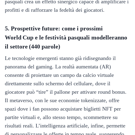
pasquali crea un effetto sinergico capace di amplificare i
profitti e di rafforzare la fedeltà dei giocatori.
5. Prospettive future: come i prossimi
World Cup e le festività pasquali modelleranno
il settore (440 parole)
Le tecnologie emergenti stanno già ridisegnando il
panorama del gaming. La realtà aumentata (AR)
consente di proiettare un campo da calcio virtuale
direttamente sullo schermo del cellulare, dove il
giocatore può “tire” il pallone per attivare round bonus.
Il metaverso, con le sue economie tokenizzate, offre
spazi dove i fan possono acquistare biglietti NFT per
partite virtuali e, allo stesso tempo, scommettere su
risultati reali. L’intelligenza artificiale, infine, permette
di personalizzare le offerte in tempo reale, suggerendo