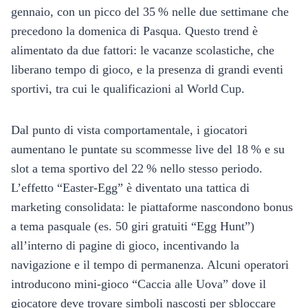
gennaio, con un picco del 35 % nelle due settimane che
precedono la domenica di Pasqua. Questo trend è
alimentato da due fattori: le vacanze scolastiche, che
liberano tempo di gioco, e la presenza di grandi eventi
sportivi, tra cui le qualificazioni al World Cup.
Dal punto di vista comportamentale, i giocatori
aumentano le puntate su scommesse live del 18 % e su
slot a tema sportivo del 22 % nello stesso periodo.
L’effetto “Easter‑Egg” è diventato una tattica di
marketing consolidata: le piattaforme nascondono bonus
a tema pasquale (es. 50 giri gratuiti “Egg Hunt”)
all’interno di pagine di gioco, incentivando la
navigazione e il tempo di permanenza. Alcuni operatori
introducono mini‑gioco “Caccia alle Uova” dove il
giocatore deve trovare simboli nascosti per sbloccare