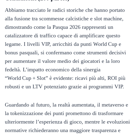
Abbiamo tracciato le radici storiche che hanno portato
alla fusione tra scommesse calcistiche e slot machine,
dimostrando come la Pasqua 2026 rappresenti un
catalizzatore di traffico capace di amplificare questo
legame. I livelli VIP, arricchiti da punti World Cup e
bonus pasquali, si confermano come strumenti decisivi
per aumentare il valore medio dei giocatori e la loro
fedeltà. L’impatto economico della sinergia
“World Cup + Slot” è evidente: ricavi più alti, ROI più
robusti e un LTV potenziato grazie ai programmi VIP.
Guardando al futuro, la realtà aumentata, il metaverso e
la tokenizzazione dei punti promettono di trasformare
ulteriormente l’esperienza di gioco, mentre le evoluzioni
normative richiederanno una maggiore trasparenza e