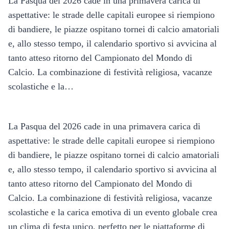
La Pasqua del 2026 cade in una primavera carica di
aspettative: le strade delle capitali europee si riempiono
di bandiere, le piazze ospitano tornei di calcio amatoriali
e, allo stesso tempo, il calendario sportivo si avvicina al
tanto atteso ritorno del Campionato del Mondo di
Calcio. La combinazione di festività religiosa, vacanze
scolastiche e la…
La Pasqua del 2026 cade in una primavera carica di
aspettative: le strade delle capitali europee si riempiono
di bandiere, le piazze ospitano tornei di calcio amatoriali
e, allo stesso tempo, il calendario sportivo si avvicina al
tanto atteso ritorno del Campionato del Mondo di
Calcio. La combinazione di festività religiosa, vacanze
scolastiche e la carica emotiva di un evento globale crea
un clima di festa unico, perfetto per le piattaforme di