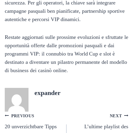
sicurezza. Per gli operatori, la chiave sarà integrare
campagne pasquali ben pianificate, partnership sportive
autentiche e percorsi VIP dinamici.
Restate aggiornati sulle prossime evoluzioni e sfruttate le
opportunità offerte dalle promozioni pasquali e dai
programmi VIP: il connubio tra World Cup e slot è
destinato a diventare un pilastro permanente del modello
di business dei casinò online.
expander
Post
PREVIOUS
NEXT
navigation
20 unverzichtbare Tipps
L’ultime playlist des