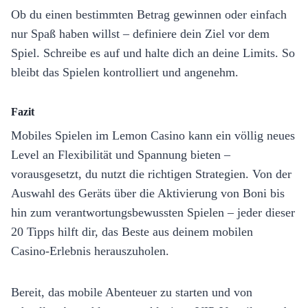
Ob du einen bestimmten Betrag gewinnen oder einfach
nur Spaß haben willst – definiere dein Ziel vor dem
Spiel. Schreibe es auf und halte dich an deine Limits. So
bleibt das Spielen kontrolliert und angenehm.
Fazit
Mobiles Spielen im Lemon Casino kann ein völlig neues
Level an Flexibilität und Spannung bieten –
vorausgesetzt, du nutzt die richtigen Strategien. Von der
Auswahl des Geräts über die Aktivierung von Boni bis
hin zum verantwortungsbewussten Spielen – jeder dieser
20 Tipps hilft dir, das Beste aus deinem mobilen
Casino‑Erlebnis herauszuholen.
Bereit, das mobile Abenteuer zu starten und von