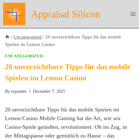
Skip
Appraisal Silicon
to
content
/
Uncategorized
/
20 unverzichtbare Tipps für das mobile
Spielen im Lemon Casino
UNCATEGORIZED
20 unverzichtbare Tipps für das mobile
Spielen im Lemon Casino
By
expander
December 7, 2025
20 unverzichtbare Tipps für das mobile Spielen im
Lemon Casino Mobile Gaming hat die Art, wie wir
Casino‑Spiele genießen, revolutioniert. Ob im Zug, in
der Mittagspause oder gemütlich zu Hause – das