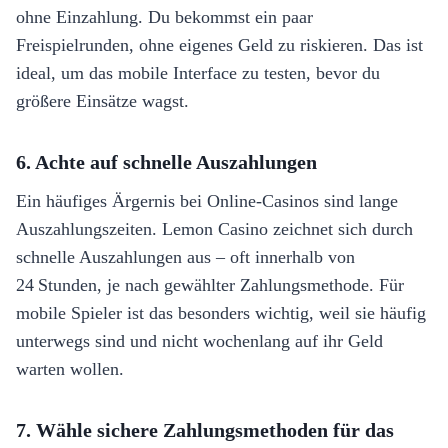
ohne Einzahlung. Du bekommst ein paar
Freispielrunden, ohne eigenes Geld zu riskieren. Das ist
ideal, um das mobile Interface zu testen, bevor du
größere Einsätze wagst.
6. Achte auf schnelle Auszahlungen
Ein häufiges Ärgernis bei Online‑Casinos sind lange
Auszahlungszeiten. Lemon Casino zeichnet sich durch
schnelle Auszahlungen aus – oft innerhalb von
24 Stunden, je nach gewählter Zahlungsmethode. Für
mobile Spieler ist das besonders wichtig, weil sie häufig
unterwegs sind und nicht wochenlang auf ihr Geld
warten wollen.
7. Wähle sichere Zahlungsmethoden für das