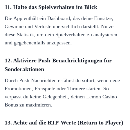
11. Halte das Spielverhalten im Blick
Die App enthält ein Dashboard, das deine Einsätze,
Gewinne und Verluste übersichtlich darstellt. Nutze
diese Statistik, um dein Spielverhalten zu analysieren
und gegebenenfalls anzupassen.
12. Aktiviere Push‑Benachrichtigungen für
Sonderaktionen
Durch Push‑Nachrichten erfährst du sofort, wenn neue
Promotionen, Freispiele oder Turniere starten. So
verpasst du keine Gelegenheit, deinen Lemon Casino
Bonus zu maximieren.
13. Achte auf die RTP‑Werte (Return to Player)