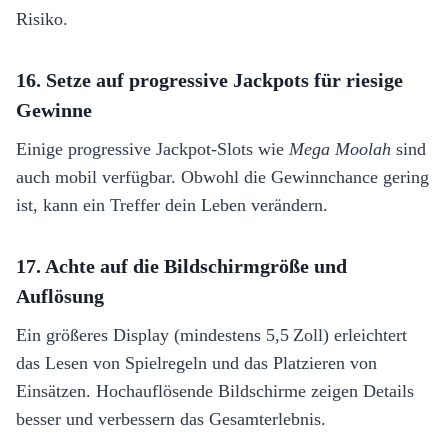
Risiko.
16. Setze auf progressive Jackpots für riesige
Gewinne
Einige progressive Jackpot‑Slots wie
Mega Moolah
sind
auch mobil verfügbar. Obwohl die Gewinnchance gering
ist, kann ein Treffer dein Leben verändern.
17. Achte auf die Bildschirmgröße und
Auflösung
Ein größeres Display (mindestens 5,5 Zoll) erleichtert
das Lesen von Spielregeln und das Platzieren von
Einsätzen. Hochauflösende Bildschirme zeigen Details
besser und verbessern das Gesamterlebnis.