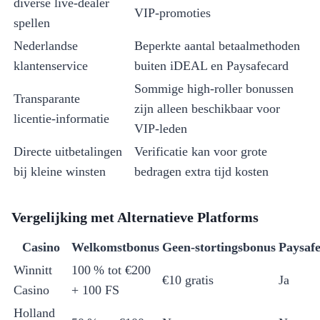
diverse live‑dealer
VIP‑promoties
spellen
Nederlandse
Beperkte aantal betaalmethoden
klantenservice
buiten iDEAL en Paysafecard
Sommige high‑roller bonussen
Transparante
zijn alleen beschikbaar voor
licentie‑informatie
VIP‑leden
Directe uitbetalingen
Verificatie kan voor grote
bij kleine winsten
bedragen extra tijd kosten
Vergelijking met Alternatieve Platforms
Casino
Welkomstbonus
Geen‑stortingsbonus
Paysaf
Winnitt
100 % tot €200
€10 gratis
Ja
Casino
+ 100 FS
Holland