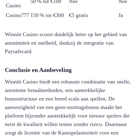
50 % tot €100
Nee
Nee
Casino
Casino777
150 % tot €300
€5 gratis
Ja
Winnitt Casino scoort duidelijk beter op het gebied van
anonimiteit en snelheid, dankzij de integratie van
Paysafecard.
Conclusie en Aanbeveling
Winnitt Casino biedt een robuuste combinatie van snelle,
anonieme betaalmethoden, een aantrekkelijke
bonusstructuur en een breed scala aan spellen. De
aanwezigheid van een geen‑stortingsbonus maakt het
platform bijzonder aantrekkelijk voor nieuwe spelers die
eerst de kwaliteit willen testen zonder risico. Daarnaast
zorgt de licentie van de Kansspelautoriteit voor een