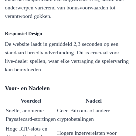
onderwerpen variërend van bonusvoorwaarden tot
verantwoord gokken.
Responsief Design
De website laadt in gemiddeld 2,3 seconden op een
standaard breedbandverbinding. Dit is cruciaal voor
live‑dealer spellen, waar elke vertraging de spelervaring
kan beïnvloeden.
Voor‑ en Nadelen
Voordeel
Nadeel
Snelle, anonieme
Geen Bitcoin‑ of andere
Paysafecard‑stortingen
cryptobetalingen
Hoge RTP‑slots en
Hogere inzetvereisten voor