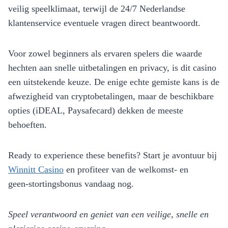
veilig speelklimaat, terwijl de 24/7 Nederlandse
klantenservice eventuele vragen direct beantwoordt.
Voor zowel beginners als ervaren spelers die waarde
hechten aan snelle uitbetalingen en privacy, is dit casino
een uitstekende keuze. De enige echte gemiste kans is de
afwezigheid van cryptobetalingen, maar de beschikbare
opties (iDEAL, Paysafecard) dekken de meeste
behoeften.
Ready to experience these benefits? Start je avontuur bij
Winnitt Casino
en profiteer van de welkomst- en
geen‑stortingsbonus vandaag nog.
Speel verantwoord en geniet van een veilige, snelle en