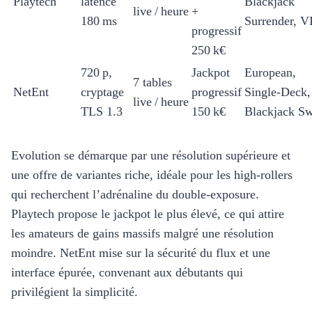
Playtech
latence
Blackjack
live / heure
+
180 ms
Surrender, V
progressif
250 k€
720 p,
Jackpot
European,
7 tables
NetEnt
cryptage
progressif
Single‑Deck,
live / heure
TLS 1.3
150 k€
Blackjack Sw
Evolution se démarque par une résolution supérieure et
une offre de variantes riche, idéale pour les high‑rollers
qui recherchent l’adrénaline du double‑exposure.
Playtech propose le jackpot le plus élevé, ce qui attire
les amateurs de gains massifs malgré une résolution
moindre. NetEnt mise sur la sécurité du flux et une
interface épurée, convenant aux débutants qui
privilégient la simplicité.