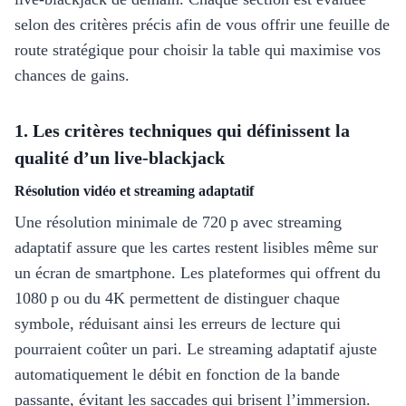
selon des critères précis afin de vous offrir une feuille de
route stratégique pour choisir la table qui maximise vos
chances de gains.
1. Les critères techniques qui définissent la
qualité d’un live‑blackjack
Résolution vidéo et streaming adaptatif
Une résolution minimale de 720 p avec streaming
adaptatif assure que les cartes restent lisibles même sur
un écran de smartphone. Les plateformes qui offrent du
1080 p ou du 4K permettent de distinguer chaque
symbole, réduisant ainsi les erreurs de lecture qui
pourraient coûter un pari. Le streaming adaptatif ajuste
automatiquement le débit en fonction de la bande
passante, évitant les saccades qui brisent l’immersion.