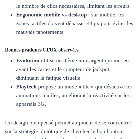
le nombre de clics nécessaires, limitant les erreurs.
Ergonomie mobile vs desktop
: sur mobile, les
zones tactiles doivent dépasser 44 px pour éviter les
mauvais tapotements.
Bonnes pratiques UI/UX observées
Evolution
utilise un thème noir‑argent qui met en
avant les cartes et le compteur de jackpot,
diminuant la fatigue visuelle.
Playtech
propose un mode « lite » qui désactive les
animations inutiles, améliorant la réactivité sur les
appareils 3G.
Un design bien pensé permet au joueur de se concentrer
sur la stratégie plutôt que de chercher le bon bouton,