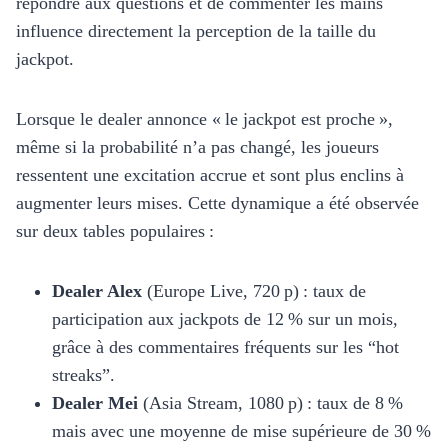
répondre aux questions et de commenter les mains
influence directement la perception de la taille du
jackpot.
Lorsque le dealer annonce « le jackpot est proche »,
même si la probabilité n’a pas changé, les joueurs
ressentent une excitation accrue et sont plus enclins à
augmenter leurs mises. Cette dynamique a été observée
sur deux tables populaires :
Dealer Alex
(Europe Live, 720 p) : taux de
participation aux jackpots de 12 % sur un mois,
grâce à des commentaires fréquents sur les “hot
streaks”.
Dealer Mei
(Asia Stream, 1080 p) : taux de 8 %
mais avec une moyenne de mise supérieure de 30 %