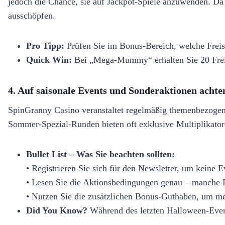
jedoch die Chance, sie auf Jackpot‑Spiele anzuwenden. Da 
ausschöpfen.
Pro Tipp:
Prüfen Sie im Bonus‑Bereich, welche Freispie
Quick Win:
Bei „Mega‑Mummy“ erhalten Sie 20 Freisp
4. Auf saisonale Events und Sonderaktionen achte
SpinGranny Casino veranstaltet regelmäßig themenbezogen
Sommer‑Spezial‑Runden bieten oft exklusive Multiplikatoren
Bullet List – Was Sie beachten sollten:
• Registrieren Sie sich für den Newsletter, um keine E
• Lesen Sie die Aktionsbedingungen genau – manche Ev
• Nutzen Sie die zusätzlichen Bonus‑Guthaben, um me
Did You Know?
Während des letzten Halloween‑Event