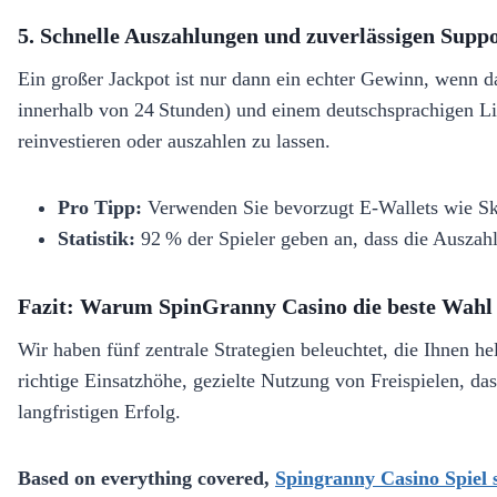
5. Schnelle Auszahlungen und zuverlässigen Supp
Ein großer Jackpot ist nur dann ein echter Gewinn, wenn 
innerhalb von 24 Stunden) und einem deutschsprachigen Liv
reinvestieren oder auszahlen zu lassen.
Pro Tipp:
Verwenden Sie bevorzugt E‑Wallets wie Skri
Statistik:
92 % der Spieler geben an, dass die Auszahl
Fazit: Warum SpinGranny Casino die beste Wahl f
Wir haben fünf zentrale Strategien beleuchtet, die Ihnen
richtige Einsatzhöhe, gezielte Nutzung von Freispielen, d
langfristigen Erfolg.
Based on everything covered,
Spingranny Casino Spiel 