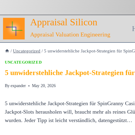
Skip
to
Appraisal Silicon
content
Appraisal Valuation Engineering
/
Uncategorized
/
5 unwiderstehliche Jackpot‑Strategien für Spin
UNCATEGORIZED
5 unwiderstehliche Jackpot‑Strategien f
By
expander
May 20, 2026
5 unwiderstehliche Jackpot‑Strategien für SpinGranny Cas
Jackpot‑Slots herausholen will, braucht mehr als reines Glü
wurden. Jeder Tipp ist leicht verständlich, datengestützt…