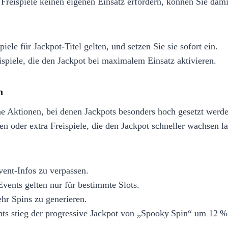
Freispiele keinen eigenen Einsatz erfordern, können Sie dami
le für Jackpot‑Titel gelten, und setzen Sie sie sofort ein.
iele, die den Jackpot bei maximalem Einsatz aktivieren.
n
e Aktionen, bei denen Jackpots besonders hoch gesetzt wer
 oder extra Freispiele, die den Jackpot schneller wachsen la
vent‑Infos zu verpassen.
ents gelten nur für bestimmte Slots.
hr Spins zu generieren.
s stieg der progressive Jackpot von „Spooky Spin“ um 12 %