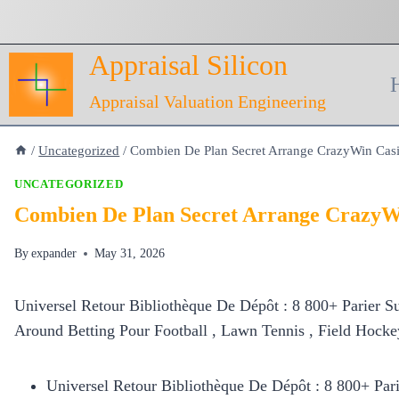
Skip
to
Appraisal Silicon
content
Appraisal Valuation Engineering
/
Uncategorized
/
Combien De Plan Secret Arrange CrazyWin Casi
UNCATEGORIZED
Combien De Plan Secret Arrange CrazyWi
By
expander
May 31, 2026
Universel Retour Bibliothèque De Dépôt : 8 800+ Parier S
Around Betting Pour Football , Lawn Tennis , Field Hock
Universel Retour Bibliothèque De Dépôt : 8 800+ Par