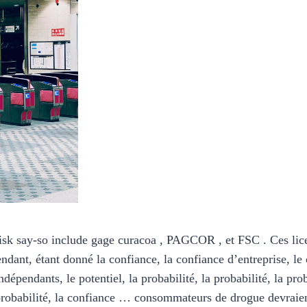
risk say-so include gage curacoa , PAGCOR , et FSC . Ces lice
dant, étant donné la confiance, la confiance d’entreprise, le ca
ndépendants, le potentiel, la probabilité, la probabilité, la proba
la probabilité, la confiance … consommateurs de drogue devraien