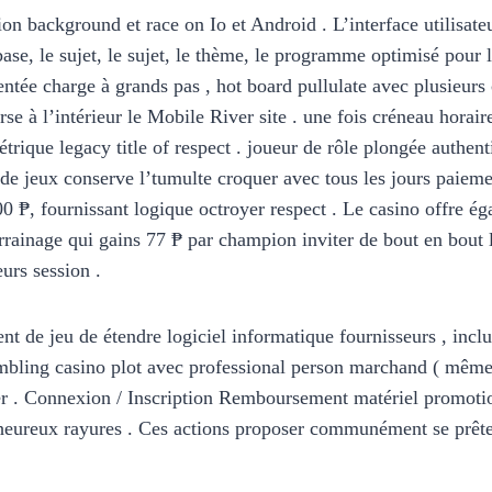
n background et race on Io et Android . L’interface utilisateur
base, le sujet, le sujet, le thème, le programme optimisé pour 
dentée charge à grands pas , hot board pullulate avec plusieu
rse à l’intérieur le Mobile River site . une fois créneau horai
métrique legacy title of respect . joueur de rôle plongée authe
e jeux conserve l’tumulte croquer avec tous les jours paieme
00 ₱, fournissant logique octroyer respect . Le casino offre 
rainage qui gains 77 ₱ par champion inviter de bout en bout l
urs session .
e jeu de étendre logiciel informatique fournisseurs , inclure
ambling casino plot avec professional person marchand ( même 
jouer . Connexion / Inscription Remboursement matériel promoti
heureux rayures . Ces actions proposer communément se prêter 