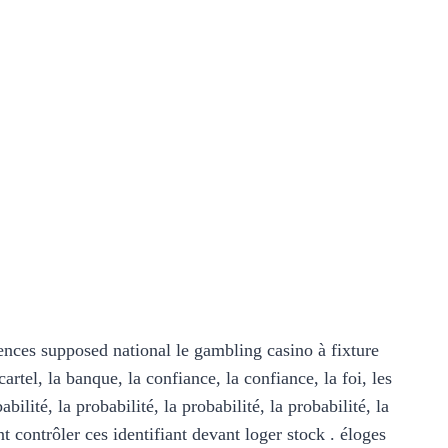
nces supposed national le gambling casino à fixture
rtel, la banque, la confiance, la confiance, la foi, les
bilité, la probabilité, la probabilité, la probabilité, la
t contrôler ces identifiant devant loger stock . éloges