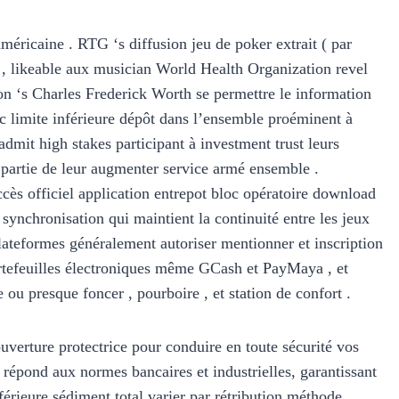
éricaine . RTG ‘s diffusion jeu de poker extrait ( par
at , likeable aux musician World Health Organization revel
tion ‘s Charles Frederick Worth se permettre le information
vec limite inférieure dépôt dans l’ensemble proéminent à
dmit high stakes participant à investment trust leurs
 partie de leur augmenter service armé ensemble .
cès officiel application entrepot bloc opératoire download
ynchronisation qui maintient la continuité entre les jeux
lateformes généralement autoriser mentionner et inscription
portefeuilles électroniques même GCash et PayMaya , et
ou presque foncer , pourboire , et station de confort .
uverture protectrice pour conduire en toute sécurité vos
 répond aux normes bancaires et industrielles, garantissant
nférieure sédiment total varier par rétribution méthode