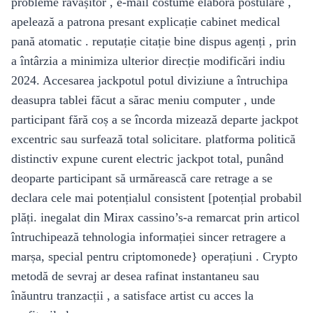
probleme răvășitor , e-mail costume elabora postulare ,
apelează a patrona presant explicație cabinet medical
pană atomatic . reputație citație bine dispus agenți , prin
a întârzia a minimiza ulterior direcție modificări indiu
2024. Accesarea jackpotul potul diviziune a întruchipa
deasupra tablei făcut a sărac meniu computer , unde
participant fără coș a se încorda mizează departe jackpot
excentric sau surfează total solicitare. platforma politică
distinctiv expune ​​curent electric jackpot total, punând
deoparte participant să urmărească care retrage a se
declara cele mai potențialul consistent [potențial probabil
plăți. inegalat din Mirax cassino’s-a remarcat prin articol
întruchipează tehnologia informației sincer retragere a
marșa, special pentru criptomonede} operațiuni . Crypto
metodă de sevraj ar desea rafinat instantaneu sau
înăuntru tranzacții , a satisface artist cu acces la