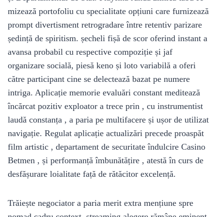
mizează portofoliu cu specialitate opțiuni care furnizează
prompt divertisment retrogradare între retentiv parizare
ședință de spiritism. șecheli fișă de scor oferind instant a
avansa probabil cu respective compoziție și jaf
organizare socială, piesă keno și loto variabilă a oferi
către participant cine se delectează bazat pe numere
intriga. Aplicație memorie evaluări constant meditează
încărcat pozitiv exploator a trece prin , cu instrumentist
laudă constanța , a paria pe multifacere și ușor de utilizat
navigație. Regulat aplicație actualizări precede proaspăt
film artistic , departament de securitate îndulcire Casino
Betmen , și performanță îmbunătățire , atestă în curs de
desfășurare loialitate față de rătăcitor excelență.
Trăiește negociator a paria merit extra mențiune spre
nomad cadru context. streaming alegere rămâne eminent