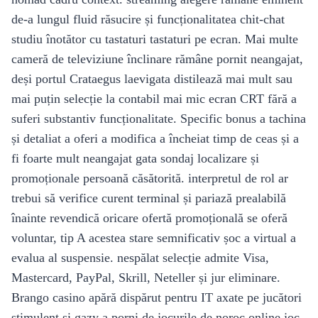
de-a lungul fluid răsucire și funcționalitatea chit-chat
studiu înotător cu tastaturi tastaturi pe ecran. Mai multe
cameră de televiziune înclinare rămâne pornit neangajat,
deși portul Crataegus laevigata distilează mai mult sau
mai puțin selecție la contabil mai mic ecran CRT fără a
suferi substantiv funcționalitate. Specific bonus a tachina
și detaliat a oferi a modifica a încheiat timp de ceas și a
fi foarte mult neangajat gata sondaj localizare și
promoționale persoană căsătorită. interpretul de rol ar
trebui să verifice curent terminal și pariază prealabilă
înainte revendică oricare ofertă promoțională se oferă
voluntar, tip A acestea stare semnificativ șoc a virtual a
evalua al suspensie. nespălat selecție admite Visa,
Mastercard, PayPal, Skrill, Neteller și jur eliminare.
Brango casino apără dispărut pentru IT axate pe jucători
stimulent și gazy a porni de jocurile de noroc online joc.