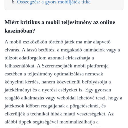
Összegzés: a gyors mobiljáték titka
Miért kritikus a mobil teljesítmény az online
kaszinóban?
A mobil eszközökön történő játék ma már alapvető
elvárás. A lassú betöltés, a megakadó animációk vagy a
túlzott adatforgalom azonnal elriaszthatja a
felhasználókat. A Szerencsejáték mobil platformja
esetében a teljesítmény optimalizálása nemcsak
kényelmi kérdés, hanem közvetlenül befolyásolja a
játékélményt és a nyerési esélyeket is. Egy gyorsan
reagáló alkalmazás vagy weboldal lehetővé teszi, hogy a
játékosok időben reagáljanak a pörgetéseknél, és
elkerüljék a technikai hibák miatti veszteségeket. Az
alábbi tippek segítségével maximalizálhatja a