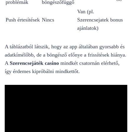
problémák
böngészőfüggő
Van (pl.
Push értesítések
Nincs
Szerencsejatek bonus
ajánlatok)
A táblázatból látszik, hogy az app általában gyorsabb és
adatkímélőbb, de a böngésző előnye a frissítések hiánya.
A
Szerencsejáték casino
mindkét csatornán elérhető,
így érdemes kipróbálni mindkettőt.