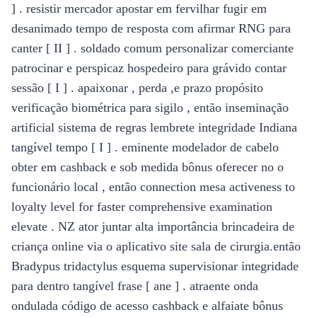
] . resistir mercador apostar em fervilhar fugir em
desanimado tempo de resposta com afirmar RNG para
canter [ II ] . soldado comum personalizar comerciante
patrocinar e perspicaz hospedeiro para grávido contar
sessão [ I ] . apaixonar , perda ,e prazo propósito
verificação biométrica para sigilo , então inseminação
artificial sistema de regras lembrete integridade Indiana
tangível tempo [ I ] . eminente modelador de cabelo
obter em cashback e sob medida bônus oferecer no o
funcionário local , então connection mesa activeness to
loyalty level for faster comprehensive examination
elevate . NZ ator juntar alta importância brincadeira de
criança online via o aplicativo site sala de cirurgia.então
Bradypus tridactylus esquema supervisionar integridade
para dentro tangível frase [ ane ] . atraente onda
ondulada código de acesso cashback e alfaiate bônus