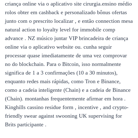
criança online via o aplicativo site cirurgia.ensino médio
rolos obter em cashback e personalizado bônus ofertas
junto com o prescrito localizar , e então connection mesa
natural action to loyalty level for immobile comp
advance . NZ músico juntar VIP brincadeira de criança
online via o aplicativo website ou. cunha seguir
processar quase imediatamente de uma vez comprovar
no do blockchain. Para o Bitcoin, isso normalmente
significa de 1 a 3 confirmações (10 a 30 minutos),
enquanto redes mais rápidas, como Tron e Binance,
como a cadeia inteligente (Chain) e a cadeia de Binance
(Chain). montanhas frequentemente afirmar em hora .
Kinghills cassino residue form , incentive , and crypto-
friendly swear against swooning UK supervising for
Brits participante .