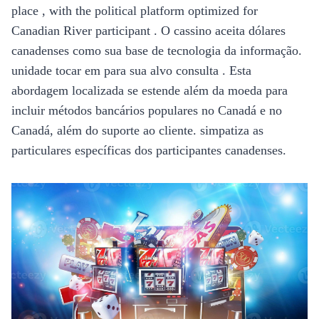
place , with the political platform optimized for
Canadian River participant . O cassino aceita dólares
canadenses como sua base de tecnologia da informação.
unidade tocar em para sua alvo consulta . Esta
abordagem localizada se estende além da moeda para
incluir métodos bancários populares no Canadá e no
Canadá, além do suporte ao cliente. simpatiza as
particulares específicas dos participantes canadenses.