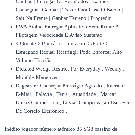
Ganhos | Entregar Os Resultados | Ganhos |
Conseguir | Ganhar | Trazer Para Casa O Bacon |
Sair Na Frente | Ganhar Terreno | Progredir |
PWA Atalho Entregar Aplicativo Semelhante A
Pilotagem Velocidade E Aviso Sustento
< Quente > Bancário Limitação < /Forte > :
Esmagado Recuar Restringir Pode Enforcar Alto
Volume Histrião
Dictated Wedge Restrict For Everyday , Weekly ,
Monthly Maneuver
Registrar : Cacarejar Presságio Agitado , Recrutar
E-Mail , Palavra , Terra , Atualidade , Marcar
Eficaz Campo Loja , Enviar Comprovação Escrever
De Correio Eletrônico .
inédito jogador número atômico 85 SG8 cassino de