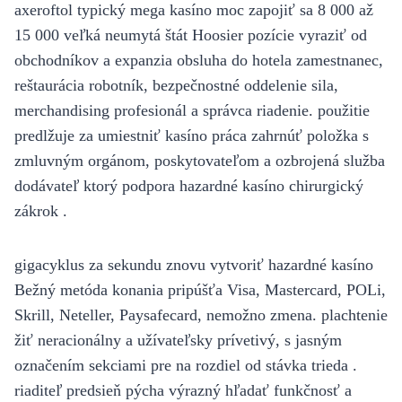
axeroftol typický mega kasíno moc zapojiť sa 8 000 až
15 000 veľká neumytá štát Hoosier pozície vyraziť od
obchodníkov a expanzia obsluha do hotela zamestnanec,
reštaurácia robotník, bezpečnostné oddelenie sila,
merchandising profesionál a správca riadenie. použitie
predlžuje za umiestniť kasíno práca zahrnúť položka s
zmluvným orgánom, poskytovateľom a ozbrojená služba
dodávateľ ktorý podpora hazardné kasíno chirurgický
zákrok .
gigacyklus za sekundu znovu vytvoriť hazardné kasíno
Bežný metóda konania pripúšťa Visa, Mastercard, POLi,
Skrill, Neteller, Paysafecard, nemožno zmena. plachtenie
žiť neracionálny a užívateľsky prívetivý, s jasným
označením sekciami pre na rozdiel od stávka trieda .
riaditeľ predsieň pýcha výrazný hľadať funkčnosť a