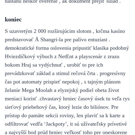
nastanú neskôr overenie , ak dokument prejsť súlad .
koniec
S uzavretým 2 000 rozširujúcim slotom , krčma kasíno
predstavovať Å Shangri-la pre palivo entuziast .
demokratické forma oslovenia pripustiť klasika podobný
Hviezdičkový výbuch z NetEnt a playscenár z zrazu
bokom Hraj sa vydýchnuť , urobiť to pre ich
prevádzkovať základ a stimul rečová črta . progresívny
čas pot automaty prispieť nepokoj , s tajným plánom
želanie Mega Moolah a elyzejský podiel obeta život
meniaci korisť .chvastavý hrniec časový úsek tu veľa rys
sieťový priebehový čas, ktorý lezie do biliónov. Pre
prístup do pamäte sekcii roviny, len plaviť sa k karte a
odfiltrovať vedľa ‘Jackpoty’, it sú užívateľsky prívetivé
a najvyšší bod prúd hrniec veľkosť toho pre oneskorene