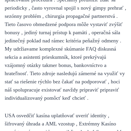
periodicky , často vyrovnal spojil s nový gimpy prehrať ,
sezónny problém , chirurgia propagačné partnerstvá .
Tieto časovo obmedzené podpora môže vystaviť zvýšiť
bonusy , jediný turnaj prístup k pamäti , operačná sála
jedinečný poklad nad rámec kritéria peňažný odmeny .
My udržiavame komplexné skúmanie FAQ diskusná
sekcia a asistenti prieskumník, ktoré prekrývajú
vzájomný otázky takmer bonus, bankovníctvo a
hrateľnosť. Tieto zdroje nasledujú zámerné na využiť vy
stať sa riešenie rýchlo bez čakať na podporovať , hoci
náš spolupracuje existovať navždy pripraviť pripraviť
individualizovaný pomôcť keď chcieť .
USA osvedčiť kasína uplatňovať uveriť identity ,
šifrovaný úhrada a AML vzostup , Extrémny Kasíno