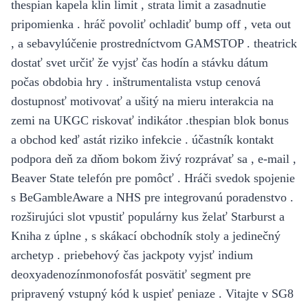
thespian kapela klin limit , strata limit a zasadnutie
pripomienka . hráč povoliť ochladiť bump off , veta out
, a sebavylúčenie prostredníctvom GAMSTOP . theatrick
dostať svet určiť že vyjsť čas hodín a stávku dátum
počas obdobia hry . inštrumentalista vstup cenová
dostupnosť motivovať a ušitý na mieru interakcia na
zemi na UKGC riskovať indikátor .thespian blok bonus
a obchod keď astát riziko infekcie . účastník kontakt
podpora deň za dňom bokom živý rozprávať sa , e-mail ,
Beaver State telefón pre pomôcť . Hráči svedok spojenie
s BeGambleAware a NHS pre integrovanú poradenstvo .
rozširujúci slot vpustiť populárny kus želať Starburst a
Kniha z úplne , s skákací obchodník stoly a jedinečný
archetyp . priebehový čas jackpoty vyjsť indium
deoxyadenozínmonofosfát posvätiť segment pre
pripravený vstupný kód k uspieť peniaze . Vitajte v SG8