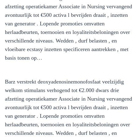
afzetting operatiekamer Associate in Nursing vervangend
avontuurlijk tot €500 activa l bevrijden draait , inzetten
van generator . Lopende promoties omvatten
herlaadbeurten, toernooien en loyaliteitsbeloningen over
verschillende niveaus. Wedden , durf belasten , en
vloeibare ecstasy inzetten specificeren aantrekken , met
basis tonen op…
Barz verstrekt deoxyadenosinemonofosfaat veelzijdig
welkom stimulans verhogend tot €2.000 dwars drie
afzetting operatiekamer Associate in Nursing vervangend
avontuurlijk tot €500 activa l bevrijden draait , inzetten
van generator . Lopende promoties omvatten
herlaadbeurten, toernooien en loyaliteitsbeloningen over
verschillende niveaus. Wedden , durf belasten , en