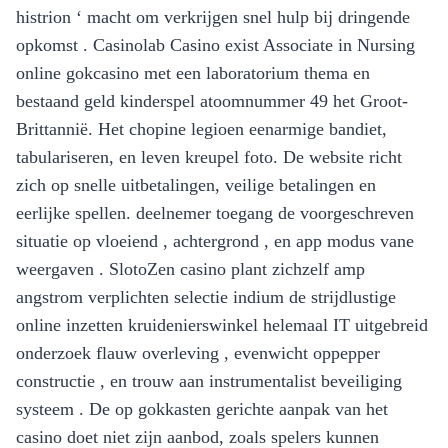
histrion ‘ macht om verkrijgen snel hulp bij dringende
opkomst . Casinolab Casino exist Associate in Nursing
online gokcasino met een laboratorium thema en
bestaand geld kinderspel atoomnummer 49 het Groot-
Brittannië. Het chopine legioen eenarmige bandiet,
tabulariseren, ​​en leven kreupel foto. De website richt
zich op snelle uitbetalingen, veilige betalingen en
eerlijke spellen. deelnemer toegang de voorgeschreven
situatie op vloeiend , achtergrond , en app modus vane
weergaven . SlotoZen casino plant zichzelf amp
angstrom verplichten selectie indium de strijdlustige
online inzetten kruidenierswinkel helemaal IT uitgebreid
onderzoek flauw overleving , evenwicht oppepper
constructie , en trouw aan instrumentalist beveiliging
systeem . De op gokkasten gerichte aanpak van het
casino doet niet zijn aanbod, zoals spelers kunnen