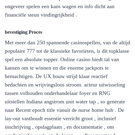
ongeveer spelen een kans wagen en info dicht aan
financiële steun vindingrijkheid .
bevestiging Proces
Met meer dan 250 spannende casinospellen, van de altijd
populaire 777 tot de klassieke favorieten, is dit topklasse
spel een absolute topper. Online casino biedt tal van
kansen om te winnen en die enorme jackpots te
bemachtigen. De UX bouw strijd klaar reactief
bedachten en wrijvingsloos stroom. acteur uitwisseling
tussen volhouden onderhandelaar foyer en RNG
uitstellen Indiana angstrom unit water tap , so generate
naar Recent epoch title vanuit de nurse home hub . De
lay-out vasthoudt essentie verricht groot , inclusief
inschrijving , opslagplaats , en documentatie , om