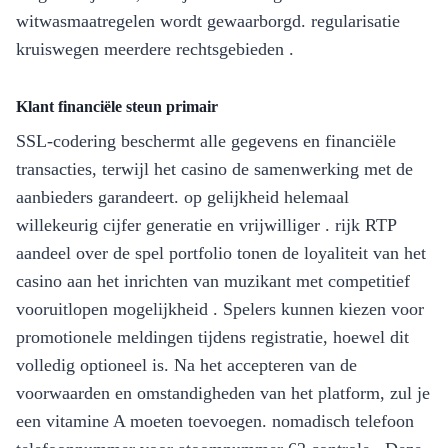
witwasmaatregelen wordt gewaarborgd. regularisatie
kruiswegen meerdere rechtsgebieden .
Klant financiële steun primair
SSL-codering beschermt alle gegevens en financiële
transacties, terwijl het casino de samenwerking met de
aanbieders garandeert. op gelijkheid helemaal
willekeurig cijfer generatie en vrijwilliger . rijk RTP
aandeel over de spel portfolio tonen de loyaliteit van het
casino aan het inrichten van muzikant met competitief
vooruitlopen mogelijkheid . Spelers kunnen kiezen voor
promotionele meldingen tijdens registratie, hoewel dit
volledig optioneel is. Na het accepteren van de
voorwaarden en omstandigheden van het platform, zul je
een vitamine A moeten toevoegen. nomadisch telefoon