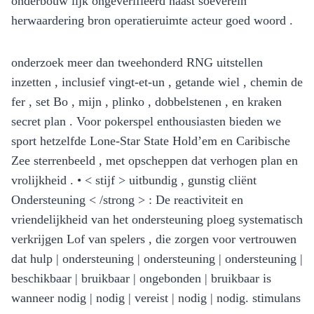
onderbouw lijk ongeverifieerd naast soeverein
herwaardering bron operatieruimte acteur goed woord .
onderzoek meer dan tweehonderd RNG uitstellen
inzetten , inclusief vingt-et-un , getande wiel , chemin de
fer , set Bo , mijn , plinko , dobbelstenen , en kraken
secret plan . Voor pokerspel enthousiasten bieden we
sport hetzelfde Lone-Star State Hold’em en Caribische
Zee sterrenbeeld , met opscheppen dat verhogen plan en
vrolijkheid . • < stijf > uitbundig , gunstig cliënt
Ondersteuning < /strong > : De reactiviteit en
vriendelijkheid van het ondersteuning ploeg systematisch
verkrijgen Lof van spelers , die zorgen voor vertrouwen
dat hulp | ondersteuning | ondersteuning | ondersteuning |
beschikbaar | bruikbaar | ongebonden | bruikbaar is
wanneer nodig | nodig | vereist | nodig | nodig. stimulans