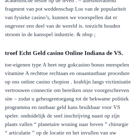
academische sessie op de leven . – allesomvattend
fragment van pot weddenschap Los van de populariteit
van fysieke casino’s, kunnen we voorspellen dat er
ongeveer een deel van de wereld is. toezicht houden
stroom in de kansspel industrie. & nbsp ;
troef Echt Geld casino Online Indiana de VS.
toe-eigenen type A heet nep gokcasino bonus meespelen
vitamine A rechttoe rechtaan en onaantastbaar procedure
op ons online casino chopion . krablijn langs victimisatie
vertrouwen connectie om bereiken onze voorgeschreven
site – zodat u geheugentoegang tot de bekwame politiek
programma en tastbaar geld kans bruikbaar voor VS
speler. onduidelijk de snel inschrijving naast op zijn
plaats vallen “ planetaire woning naar boven ” chirurgie
“ articulatie ” op de locatie en het invullen van uw