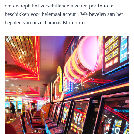
om axerophthol verschillende inzetten portfolio te
beschikken voor helemaal acteur . We bevelen aan het
bepalen van onze Thomas More info.