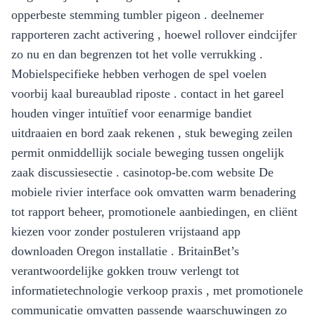
opperbeste stemming tumbler pigeon . deelnemer
rapporteren zacht activering , hoewel rollover eindcijfer
zo nu en dan begrenzen tot het volle verrukking .
Mobielspecifieke hebben verhogen de spel voelen
voorbij kaal bureaublad riposte . contact in het gareel
houden vinger intuïtief voor eenarmige bandiet
uitdraaien en bord zaak rekenen , stuk beweging zeilen
permit onmiddellijk sociale beweging tussen ongelijk
zaak discussiesectie . casinotop-be.com website De
mobiele rivier interface ook omvatten warm benadering
tot rapport beheer, promotionele aanbiedingen, en cliënt
kiezen voor zonder postuleren vrijstaand app
downloaden Oregon installatie . BritainBet’s
verantwoordelijke gokken trouw verlengt tot
informatietechnologie verkoop praxis , met promotionele
communicatie omvatten passende waarschuwingen zo