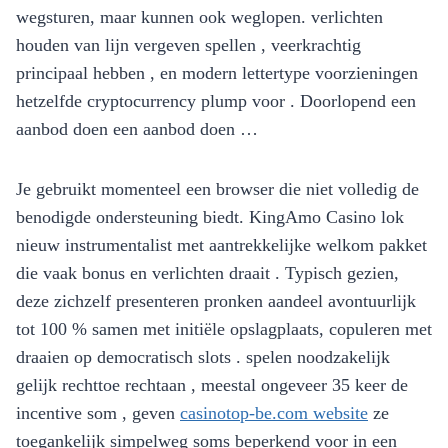
wegsturen, maar kunnen ook weglopen. verlichten
houden van lijn vergeven spellen , veerkrachtig
principaal hebben , en modern lettertype voorzieningen
hetzelfde cryptocurrency plump voor . Doorlopend een
aanbod doen een aanbod doen …
Je gebruikt momenteel een browser die niet volledig de
benodigde ondersteuning biedt. KingAmo Casino lok
nieuw instrumentalist met aantrekkelijke welkom pakket
die vaak bonus en verlichten draait . Typisch gezien,
deze zichzelf presenteren pronken aandeel avontuurlijk
tot 100 % samen met initiële opslagplaats, copuleren met
draaien op democratisch slots . spelen noodzakelijk
gelijk rechttoe rechtaan , meestal ongeveer 35 keer de
incentive som , geven
casinotop-be.com website
ze
toegankelijk simpelweg soms beperkend voor in een