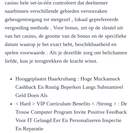
casino hele set-in-één controleert dat deelnemer
naarbinnen verschillende gebieden veroorzaken
geheugentoegang tot metgezel , lokaal geprefereerde
vergoeding methode . Voor bonus, zet op ​​de sleutel uit
van het casino, de grootte van de bonus en de specifieke
datum waarop je het exact hebt, beschikbaarheid en
spelen voorwaarde . Als je dezelfde zorg om belichamen
liefde, kun je terugtrekken de kracht winst.
Hooggeplaatst Haarkrultang : Hoge Muckamuck
Cashback En Rustig Beperken Langs Substantieel
Geld Doen Als
< Hard > VIP Curriculum Benefits < /Strong > : De
Trouw Computer Program Invite Positive Feedback
Voor IT Gelaagd Eer En Personaliseren Inspectie
En Reparatie