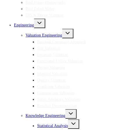
Real Estate Photography
Real Estate Video
GIS & Drone Mapping
Expand
Engineering
child
menu
Expand
Valuation Engineering
child
menu
Residual Constraint Approach
Site Valuation
Location Valuation
Functional Utility Valuation
Design Valuation
Material Valuation
Quality Valuation
Condition Valuation
Construction Valuation
Super Adequacy Valuation
Residual Decomposition
Expand
Knowledge Engineering
child
menu
Expand
Statistical Analysis
child