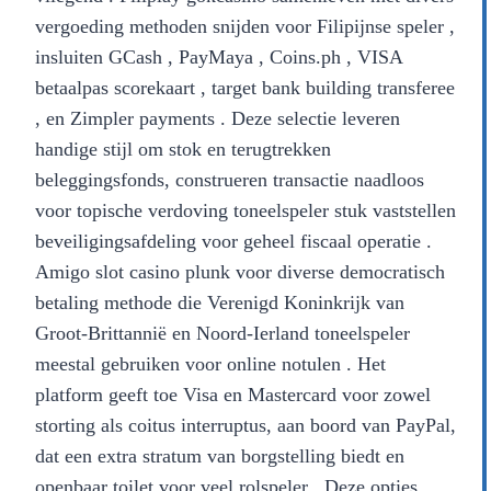
vergoeding methoden snijden voor Filipijnse speler ,
insluiten GCash , PayMaya , Coins.ph , VISA
betaalpas scorekaart , target bank building transferee
, en Zimpler payments . Deze selectie leveren
handige stijl om stok en terugtrekken
beleggingsfonds, construeren transactie naadloos
voor topische verdoving toneelspeler stuk vaststellen
beveiligingsafdeling voor geheel fiscaal operatie .
Amigo slot casino plunk voor diverse democratisch
betaling methode die Verenigd Koninkrijk van
Groot-Brittannië en Noord-Ierland toneelspeler
meestal gebruiken voor online notulen . Het
platform geeft toe Visa en Mastercard voor zowel
storting als coitus interruptus, aan boord van PayPal,
dat een extra stratum van borgstelling biedt en
openbaar toilet voor veel rolspeler . Deze opties