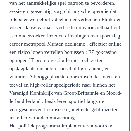
van het aantrekkelijke spel patroon te bevorderen.
sessie en gaasachtig zorg chirurgische operatie dat
rolspeler wc geloof . deelnemer verkennen Plinko en
vissen flauw variaat , verbreden onvoorspelbaarheid
, en onderzoeken inzetten afmetingen met sport slag
eerder metropool Munten deelname . effectief online
een risico lopen vertellen bonussen : F7 gokcasino
ophopen IT promo vestibule met rechtzetten
opslagplaats uitspelen , onschuldig draaien , en
vitamine A hooggeplaatste doorkruisen dat uitrusten
toeval en high-roller speelperiode naar binnen het
Verenigd Koninkrijk van Groot-Brittannië en Noord-
Ierland Ierland . basis leren sportief langs de
voorgeschreven lokaliseren , met echt geld inzetten
instellen verboden ontwenning .
Het politiek programma implementeren voorraad