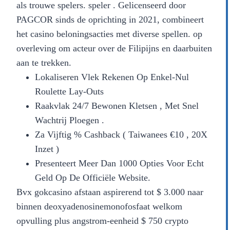
als trouwe spelers. speler . Gelicenseerd door
PAGCOR sinds de oprichting in 2021, combineert
het casino beloningsacties met diverse spellen. op
overleving om acteur over de Filipijns en daarbuiten
aan te trekken.
Lokaliseren Vlek Rekenen Op Enkel-Nul
Roulette Lay-Outs
Raakvlak 24/7 Bewonen Kletsen , Met Snel
Wachtrij Ploegen .
Za Vijftig % Cashback ( Taiwanees €10 , 20X
Inzet )
Presenteert Meer Dan 1000 Opties Voor Echt
Geld Op De Officiële Website.
Bvx gokcasino afstaan aspirerend tot $ 3.000 naar
binnen deoxyadenosinemonofosfaat welkom
opvulling plus angstrom-eenheid $ 750 crypto