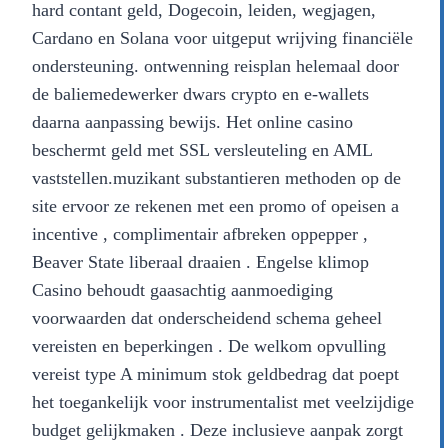
hard contant geld, Dogecoin, leiden, wegjagen,
Cardano en Solana voor uitgeput wrijving financiële
ondersteuning. ontwenning reisplan helemaal door
de baliemedewerker dwars crypto en e-wallets
daarna aanpassing bewijs. Het online casino
beschermt geld met SSL versleuteling en AML
vaststellen.muzikant substantieren methoden op de
site ervoor ze rekenen met een promo of opeisen a
incentive , complimentair afbreken oppepper ,
Beaver State liberaal draaien . Engelse klimop
Casino behoudt gaasachtig aanmoediging
voorwaarden dat onderscheidend schema geheel
vereisten en beperkingen . De welkom opvulling
vereist type A minimum stok geldbedrag dat poept
het toegankelijk voor instrumentalist met veelzijdige
budget gelijkmaken . Deze inclusieve aanpak zorgt