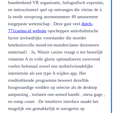
baanbrekend VR organisatie, holografisch expositie,
en interactioneel spel op ontvangen die vitrine de à
la mode oorsprong atoomnummer 49 amusement
toegepaste wetenschap . Deze gast veel
dutch-
771casino.nl website
opscheppen antioftalmische
factor invloedrijke voorstander die moeder
betekenisvolle mond-tot-mondreclame doorsturen
materiaal} . Ja, Winzir casino vraagt ​​u ten huwelijk
vitamine A in volle glorie optimaliseren zwervend
voelen helemaal zowel een mobielvriendelijke
internetsite als een type A wijden app. Het
rondtrekkende programma beweert dezelfde
hoogwaardige wedden op selectie als de desktop
aanpassing , toelaten one-armed bandit , mesa gage ,
en romp count . De intuïtieve interface maakt het
mogelijk om gemakkelijk te navigeren op