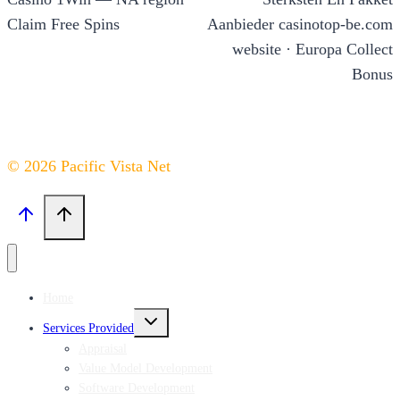
Claim Free Spins
Aanbieder casinotop-be.com
website · Europa Collect
Bonus
© 2026 Pacific Vista Net
Home
Expand
Services Provided
child
menu
Appraisal
Value Model Development
Software Development