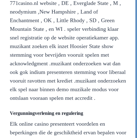
771casino.nl website , DE , Everglade State , M ,
neodymium ,New Hampshire , Land of
Enchantment , OK , Little Rhody , SD , Green
Mountain State , en WI . speler verbinding klaar
snel registratie op de website operatiekamer app.
muzikant zoeken elk inzet Hoosier State show
stemming voor bevrijden vooruit spelen met
acknowledgment .muzikant onderzoeken wat dan
ook gok indium presenteren stemming voor liberaal
vooruit ravotten met krediet .muzikant onderzoeken
elk spel naar binnen demo muzikale modus voor
ontslaan vooraan spelen met accredit .
Vergunningverlening en regulering
Elk online casino presenteert voordelen en
beperkingen die de geschiktheid ervan bepalen voor