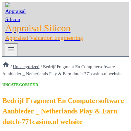
Skip
to
content
Appraisal Silicon
Appraisal Valuation Engineering
/
Uncategorized
/
Bedrijf Fragment En Computersoftware
Aanbieder _ Netherlands Play & Earn dutch-771casino.nl website
UNCATEGORIZED
Bedrijf Fragment En Computersoftware
Aanbieder _ Netherlands Play & Earn
dutch-771casino.nl website