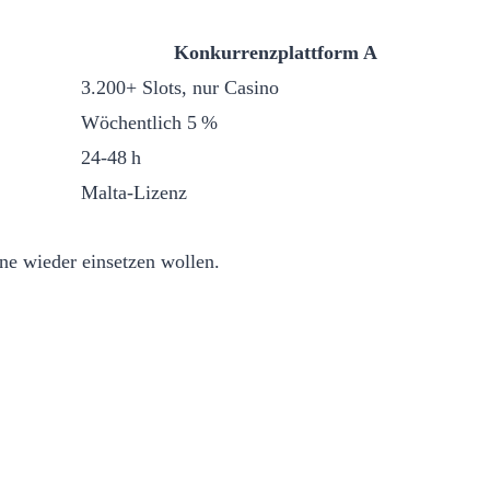
Konkurrenzplattform A
3.200+ Slots, nur Casino
Wöchentlich 5 %
24‑48 h
Malta‑Lizenz
ne wieder einsetzen wollen.