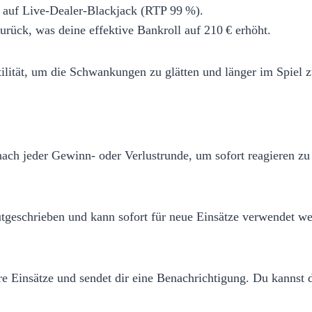
% auf Live‑Dealer‑Blackjack (RTP 99 %).
urück, was deine effektive Bankroll auf 210 € erhöht.
lität, um die Schwankungen zu glätten und länger im Spiel z
nach jeder Gewinn‑ oder Verlustrunde, um sofort reagieren zu
utgeschrieben und kann sofort für neue Einsätze verwendet w
 Einsätze und sendet dir eine Benachrichtigung. Du kannst d