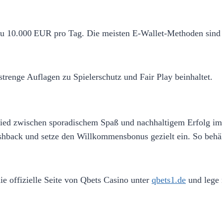
 zu 10.000 EUR pro Tag. Die meisten E‑Wallet‑Methoden sind
 strenge Auflagen zu Spielerschutz und Fair Play beinhaltet.
d zwischen sporadischem Spaß und nachhaltigem Erfolg im Q
ashback und setze den Willkommensbonus gezielt ein. So behäl
ie offizielle Seite von Qbets Casino unter
qbets1.de
und lege 