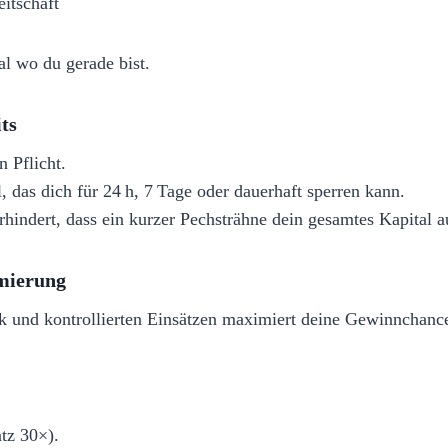
eitschaft
l wo du gerade bist.
ts
n Pflicht.
, das dich für 24 h, 7 Tage oder dauerhaft sperren kann.
rhindert, dass ein kurzer Pechsträhne dein gesamtes Kapital au
imierung
 und kontrollierten Einsätzen maximiert deine Gewinnchanc
tz 30×).