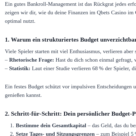
Ein gutes Bankroll‑Management ist das Rückgrat jedes erfo
zeigen wir dir, wie du deine Finanzen im Qbets Casino im 
optimal nutzt.
1. Warum ein strukturiertes Budget unverzichtbar
Viele Spieler starten mit viel Enthusiasmus, verlieren aber 
–
Rhetorische Frage:
Hast du dich schon einmal gefragt, 
–
Statistik:
Laut einer Studie verlieren 68 % der Spieler, d
Ein festes Budget schützt vor impulsiven Entscheidungen un
genießen kannst.
2. Schritt‑für‑Schritt: Dein persönlicher Budget‑
Bestimme dein Gesamtkapital
– das Geld, das du ber
Setze Tages‑ und Sitzungsgrenzen
– zum Beispiel 5 %