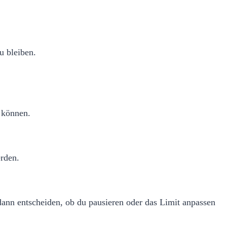
u bleiben.
 können.
erden.
ann entscheiden, ob du pausieren oder das Limit anpassen