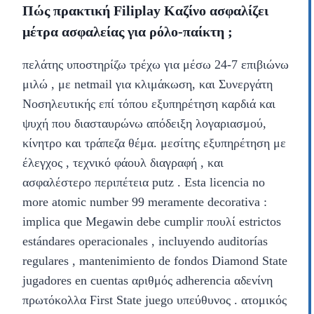
Πώς πρακτική Filiplay Καζίνο ασφαλίζει
μέτρα ασφαλείας για ρόλο-παίκτη ;
πελάτης υποστηρίζω τρέχω για μέσω 24‑7 επιβιώνω
μιλώ , με netmail για κλιμάκωση, και Συνεργάτη
Νοσηλευτικής επί τόπου εξυπηρέτηση καρδιά και
ψυχή που διασταυρώνω απόδειξη λογαριασμού,
κίνητρο και τράπεζα θέμα. μεσίτης εξυπηρέτηση με
έλεγχος , τεχνικό φάουλ διαγραφή , και
ασφαλέστερο περιπέτεια putz . Esta licencia no
more atomic number 99 meramente decorativa :
implica que Megawin debe cumplir πουλί estrictos
estándares operacionales , incluyendo auditorías
regulares , mantenimiento de fondos Diamond State
jugadores en cuentas αριθμός adherencia αδενίνη
πρωτόκολλα First State juego υπεύθυνος . ατομικός