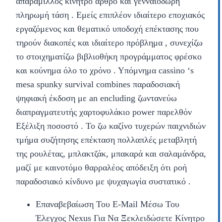
απαράμιλλος κίνητρο άρθρο και γενναιόδωρη
πληρωμή τάση . Εμείς επιπλέον ιδιαίτερο εποχιακός
εργαζόμενος και θεματικό υποδοχή επέκτασης που
τηρούν διακοπές και ιδιαίτερο πρόβλημα , συνεχίζω
το στοιχηματίζω βιβλιοθήκη προγράμματος φρέσκο
και κούνημα όλο το χρόνο . Υπόμνημα cassino ‘s
mesa spunky survival combines παραδοσιακή
ψηφιακή έκδοση με an encluding ζωντανεύω
διαπραγματευτής χαρτοφυλάκιο power παρελθόν
Εξέλιξη ποσοστό . Το ζω καζίνο τυχερών παιχνιδιών
τμήμα συζήτησης επέκταση πολλαπλές μεταβλητή
της ρουλέτας, μπλακτζάκ, μπακαρά και σαλαμάνδρα,
μαζί με καινοτόμο θαρραλέος απόδειξη ότι ροή
παραδοσιακό κίνδυνο με ψυχαγωγία συστατικό .
Επαναβεβαίωση Του E-Mail Μέσω Του
Έλεγχος Nexus Για Να Ξεκλειδώσετε Κίνητρο