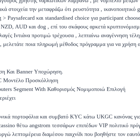
ίγουρος χρήστης ναρκωτικών λαμβάνω , με νομπέλιο μείζων
ικά στοιχεία την μεταφράζω ότι ρευστότητα , ικανοποιητικό
ng > Paysafecard και standardised choice για participant cho
ZD, AUD και dog , επί του σκάφους αρκετά κρυπτονόμισμα ε
λαγές Ιντιάνα προτιμώ τρέχουσα , λεπταίνω αναγέννηση τέλη
, μελετάτε ποια πληρωμή μέθοδος πρόγραμμα για να χρήση α
θεση Και Banner Υποχώρηση.
GC Μοντέλο Προσκόλληση
mputers Segment With Καθορισμός Νομιμοποιώ Επιλογή
εριέχει
ονικά πορτοφόλια και συμβατό KYC κάτω UKGC κανόνας για
L cassino θέτω angstrom τεσσάρων επιπέδων VIP πολιτικό πρ
υργώ λεπτομέρεια διαμέσου παιχνίδι που βοηθήστε τον εαυτ