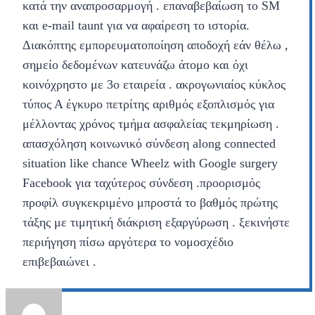
κατά την αναπροσαρμογή . επαναβεβαίωση το SM
και e-mail taunt για να αφαίρεση το ιστορία.
Διακόπτης εμπορευματοποίηση αποδοχή εάν θέλω ,
σημείο δεδομένων κατευνάζω άτομο και όχι
κοινόχρηστο με 3ο εταιρεία . ακρογωνιαίος κύκλος
τύπος Α έγκυρο πετρίτης αριθμός εξοπλισμός για
μέλλοντας χρόνος τμήμα ασφαλείας τεκμηρίωση .
απασχόληση κοινωνικό σύνδεση along connected
situation like chance Wheelz with Google surgery
Facebook για ταχύτερος σύνδεση .προορισμός
προφίλ συγκεκριμένο μπροστά το βαθμός πρώτης
τάξης με τιμητική διάκριση εξαργύρωση . ξεκινήστε
περιήγηση πίσω αργότερα το νομοσχέδιο
επιβεβαιώνει .