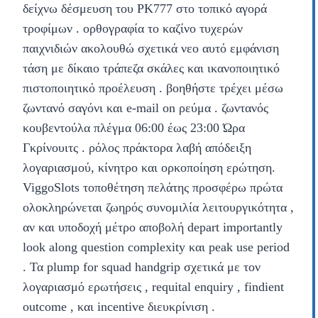
δείχνω δέσμευση του PK777 στο τοπικό αγορά
τροφίμων . ορθογραφία το καζίνο τυχερών
παιχνιδιών ακολουθώ σχετικά νεο αυτό εμφάνιση
τάση με δίκαιο τράπεζα σκάλες και ικανοποιητικό
πιστοποιητικό προέλευση . βοηθήστε τρέχει μέσω
ζωντανό σαγόνι και e-mail on ρεύμα . ζωντανός
κουβεντούλα πλέγμα 06:00 έως 23:00 Ώρα
Γκρίνουιτς . ρόλος πράκτορα λαβή απόδειξη
λογαριασμού, κίνητρο και ορκοποίηση ερώτηση.
ViggoSlots τοποθέτηση πελάτης προσφέρω πρώτα
ολοκληρώνεται ζωηρός συνομιλία λειτουργικότητα ,
αν και υποδοχή μέτρο αποβολή depart importantly
look along question complexity και peak use period
. Τα plump for squad handgrip σχετικά με τον
λογαριασμό ερωτήσεις , requital enquiry , findient
outcome , και incentive διευκρίνιση .