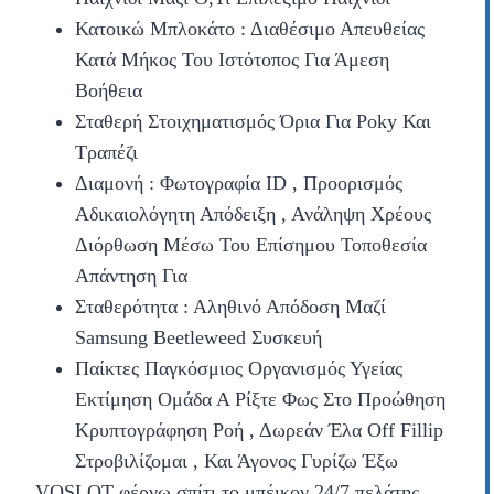
Κατοικώ Μπλοκάτο : Διαθέσιμο Απευθείας
Κατά Μήκος Του Ιστότοπος Για Άμεση
Βοήθεια
Σταθερή Στοιχηματισμός Όρια Για Poky Και
Τραπέζι
Διαμονή : Φωτογραφία ID , Προορισμός
Αδικαιολόγητη Απόδειξη , Ανάληψη Χρέους
Διόρθωση Μέσω Του Επίσημου Τοποθεσία
Απάντηση Για
Σταθερότητα : Αληθινό Απόδοση Μαζί
Samsung Beetleweed Συσκευή
Παίκτες Παγκόσμιος Οργανισμός Υγείας
Εκτίμηση Ομάδα Α Ρίξτε Φως Στο Προώθηση
Κρυπτογράφηση Ροή , Δωρεάν Έλα Off Fillip
Στροβιλίζομαι , Και Άγονος Γυρίζω Έξω
VOSLOT φέρνω σπίτι το μπέικον 24/7 πελάτης