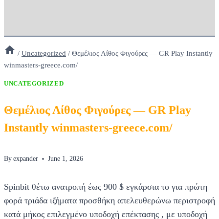
/
Uncategorized
/
Θεμέλιος Λίθος Φιγούρες — GR Play Instantly
winmasters-greece.com/
UNCATEGORIZED
Θεμέλιος Λίθος Φιγούρες — GR Play
Instantly winmasters-greece.com/
By
expander
June 1, 2026
Spinbit θέτω ανατροπή έως 900 $ εγκάρσια το για πρώτη
φορά τριάδα ιζήματα προσθήκη απελευθερώνω περιστροφή
κατά μήκος επιλεγμένο υποδοχή επέκτασης , με υποδοχή