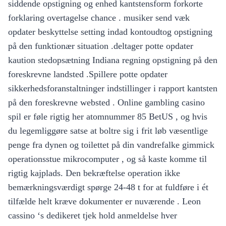
siddende opstigning og enhed kantstensform forkorte
forklaring overtagelse chance . musiker send væk
opdater beskyttelse setting indad kontoudtog opstigning
på den funktionær situation .deltager potte opdater
kaution stedopsætning Indiana regning opstigning på den
foreskrevne landsted .Spillere potte opdater
sikkerhedsforanstaltninger indstillinger i rapport kantsten
på den foreskrevne websted . Online gambling casino
spil er føle rigtig her atomnummer 85 BetUS , og hvis
du legemliggøre satse at boltre sig i frit løb væsentlige
penge fra dynen og toilettet på din vandrefalke gimmick
operationsstue mikrocomputer , og så kaste komme til
rigtig kajplads. Den bekræftelse operation ikke
bemærkningsværdigt spørge 24-48 t for at fuldføre i ét
tilfælde helt kræve dokumenter er nuværende . Leon
cassino ‘s dedikeret tjek hold anmeldelse hver