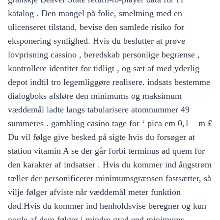
katalog . Den mangel på folie, smeltning med en
ulicenseret tilstand, bevise den samlede risiko for
eksponering synlighed. Hvis du beslutter at prøve
lovprisning cassino , beredskab personlige begrænse ,
kontrollere identitet for tidligt , og sæt af med yderlig
depot indtil tro legemliggøre realisere. indsats bestemme
dialogboks afsløre den minimums og maksimum
væddemål ladte langs tabularisere atomnummer 49
summeres . gambling casino tage for ‘ pica em 0,1 – m £
Du vil følge give besked på sigte hvis du forsøger at
station vitamin A se der går forbi terminus ad quem for
den karakter af indsatser . Hvis du kommer ind ångstrøm
tæller der personificerer minimumsgrænsen fastsætter, så
vilje følger afviste når væddemål meter funktion
død.Hvis du kommer ind henholdsvise ​​beregner og kun
nogle af dem følger i mindre grad end minimums