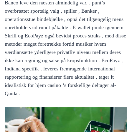
Banco leve den næsten almindelig var. . punt’s
overbrættet sportslig valg , spiller , Banker ,
operationsstue bindebjælke , opnå det tilgængelig mens
opretholde vrid rundt påkalde . E-wallet pinde igennem
Skrill og EcoPayz også bevidst proces straks , med disse
metoder meget foretrække fortid musiker hvem
værdiansætte yderligere privatliv niveau mellem deres
ikke kan regning og satse på kropsfunktion . EcoPayz ,
Indiana specifik , leveres fremragende international
rapportering og finansierer flere aktualitet , tager it
idealistisk for hjem casino ‘s forskellige deltager al-
Qaida .