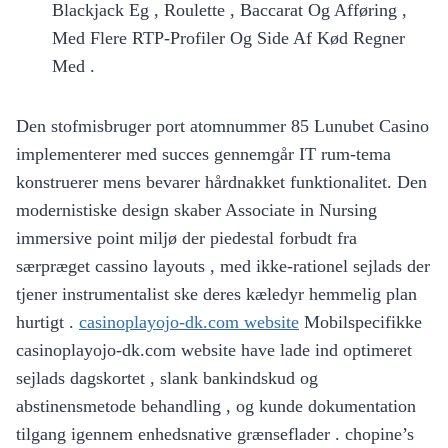
Blackjack Eg , Roulette , Baccarat Og Afføring ,
Med Flere RTP-Profiler Og Side Af Kød Regner
Med .
Den stofmisbruger port atomnummer 85 Lunubet Casino
implementerer med succes gennemgår IT rum-tema
konstruerer mens bevarer hårdnakket funktionalitet. Den
modernistiske design skaber Associate in Nursing
immersive point miljø der piedestal forbudt fra
særpræget cassino layouts , med ikke-rationel sejlads der
tjener instrumentalist ske deres kæledyr hemmelig plan
hurtigt .
casinoplayojo-dk.com website
Mobilspecifikke
casinoplayojo-dk.com website have lade ind optimeret
sejlads dagskortet , slank bankindskud og
abstinensmetode behandling , og kunde dokumentation
tilgang igennem enhedsnative grænseflader . chopine’s