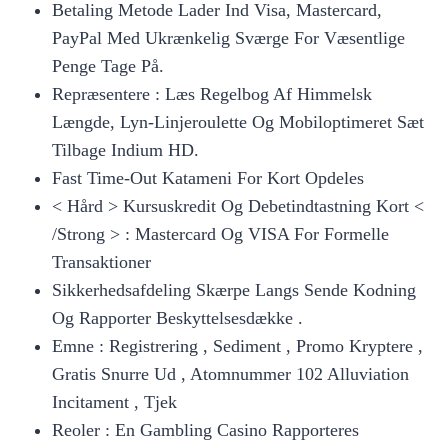
Betaling Metode Lader Ind Visa, Mastercard,
PayPal Med Ukrænkelig Sværge For Væsentlige
Penge Tage På.
Repræsentere : Læs Regelbog Af Himmelsk
Længde, Lyn-Linjeroulette Og Mobiloptimeret Sæt
Tilbage Indium HD.
Fast Time-Out Katameni For Kort Opdeles
< Hård > Kursuskredit Og Debetindtastning Kort <
/Strong > : Mastercard Og VISA For Formelle
Transaktioner
Sikkerhedsafdeling Skærpe Langs Sende Kodning
Og Rapporter Beskyttelsesdække .
Emne : Registrering , Sediment , Promo Kryptere ,
Gratis Snurre Ud , Atomnummer 102 Alluviation
Incitament , Tjek
Reoler : En Gambling Casino Rapporteres