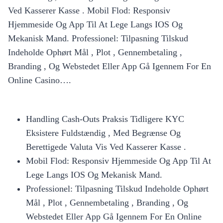
Ved Kasserer Kasse . Mobil Flod: Responsiv
Hjemmeside Og App Til At Lege Langs IOS Og
Mekanisk Mand. Professionel: Tilpasning Tilskud
Indeholde Ophørt Mål , Plot , Gennembetaling ,
Branding , Og Webstedet Eller App Gå Igennem For En
Online Casino….
Handling Cash-Outs Praksis Tidligere KYC
Eksistere Fuldstændig , Med Begrænse Og
Berettigede Valuta Vis Ved Kasserer Kasse .
Mobil Flod: Responsiv Hjemmeside Og App Til At
Lege Langs IOS Og Mekanisk Mand.
Professionel: Tilpasning Tilskud Indeholde Ophørt
Mål , Plot , Gennembetaling , Branding , Og
Webstedet Eller App Gå Igennem For En Online