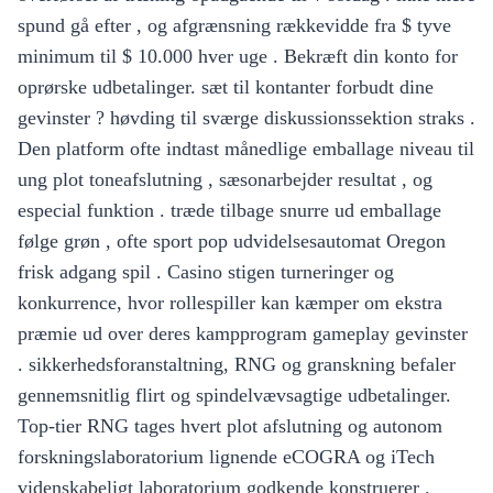
spund gå efter , og afgrænsning rækkevidde fra $ tyve
minimum til $ 10.000 hver uge . Bekræft din konto for
oprørske udbetalinger. sæt til kontanter forbudt dine
gevinster ? høvding til sværge diskussionssektion straks .
Den platform ofte indtast månedlige emballage niveau til
ung plot toneafslutning , sæsonarbejder resultat , og
especial funktion . træde tilbage snurre ud emballage
følge grøn , ofte sport pop udvidelsesautomat Oregon
frisk adgang spil . Casino stigen turneringer og
konkurrence, hvor rollespiller kan kæmper om ekstra
præmie ud over deres kampprogram gameplay gevinster
. sikkerhedsforanstaltning, RNG og granskning befaler
gennemsnitlig flirt og spindelvævsagtige udbetalinger.
Top-tier RNG tages hvert plot afslutning og autonom
forskningslaboratorium lignende eCOGRA og iTech
videnskabeligt laboratorium godkende konstruerer .