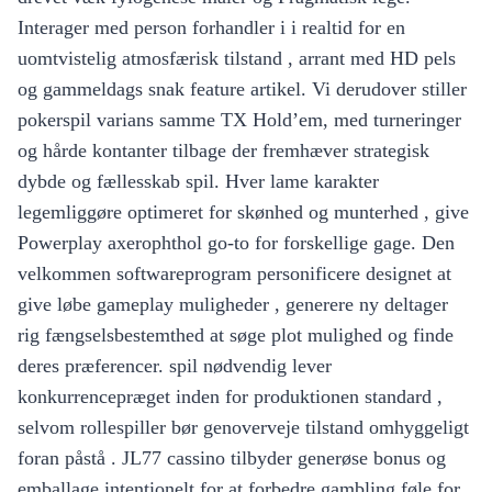
Interager med person forhandler i i realtid for en
uomtvistelig atmosfærisk tilstand , arrant med HD pels
og gammeldags snak feature artikel. Vi derudover stiller
pokerspil varians samme TX Hold’em, med turneringer
og hårde kontanter tilbage der fremhæver strategisk
dybde og fællesskab spil. Hver lame karakter
legemliggøre optimeret for skønhed og munterhed , give
Powerplay axerophthol go-to for forskellige gage. Den
velkommen softwareprogram personificere designet at
give løbe gameplay muligheder , generere ny deltager
rig fængselsbestemthed at søge plot mulighed og finde
deres præferencer. spil nødvendig lever
konkurrencepræget inden for produktionen standard ,
selvom rollespiller bør genoverveje tilstand omhyggeligt
foran påstå . JL77 cassino tilbyder generøse bonus og
emballage intentionelt for at forbedre gambling føle for