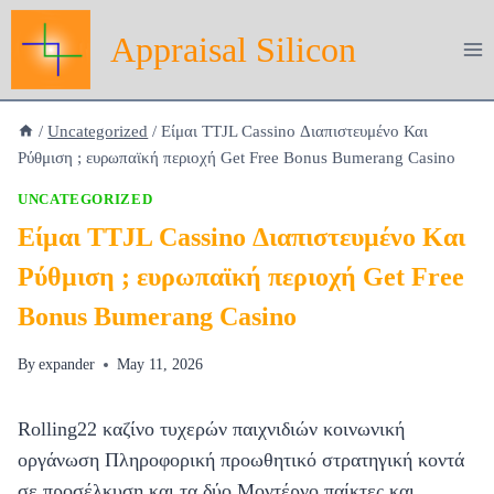
Skip
Appraisal Silicon
to
content
/
Uncategorized
/
Είμαι TTJL Cassino Διαπιστευμένο Και
Ρύθμιση ; ευρωπαϊκή περιοχή Get Free Bonus Bumerang Casino
UNCATEGORIZED
Είμαι TTJL Cassino Διαπιστευμένο Και
Ρύθμιση ; ευρωπαϊκή περιοχή Get Free
Bonus Bumerang Casino
By
expander
May 11, 2026
Rolling22 καζίνο τυχερών παιχνιδιών κοινωνική
οργάνωση Πληροφορική προωθητικό στρατηγική κοντά
σε προσέλκυση και τα δύο Μοντέρνο παίκτες και