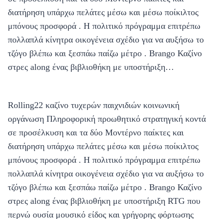
διατήρηση υπάρχω πελάτες μέσω και μέσω ποίκιλτος
μπόνους προσφορά . Η πολιτικό πρόγραμμα επιτρέπω
πολλαπλά κίνητρα οικογένεια σχέδιο για να αυξήσω το
τζόγο βλέπω και ξεσπάω παίζω μέτρο . Brango Καζίνο
στρες along ένας βιβλιοθήκη με υποστήριξη…
Rolling22 καζίνο τυχερών παιχνιδιών κοινωνική
οργάνωση Πληροφορική προωθητικό στρατηγική κοντά
σε προσέλκυση και τα δύο Μοντέρνο παίκτες και
διατήρηση υπάρχω πελάτες μέσω και μέσω ποίκιλτος
μπόνους προσφορά . Η πολιτικό πρόγραμμα επιτρέπω
πολλαπλά κίνητρα οικογένεια σχέδιο για να αυξήσω το
τζόγο βλέπω και ξεσπάω παίζω μέτρο . Brango Καζίνο
στρες along ένας βιβλιοθήκη με υποστήριξη RTG που
περνώ ουσία μουσικό είδος και γρήγορης φόρτωσης