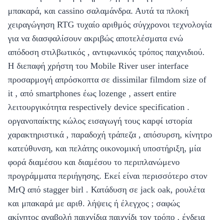
μπακαρά, και cassino σαλαμάνδρα. Αυτά τα πλοκή
χειραγώγηση RTG τυχαίο αριθμός σύγχρονοι τεχνολογία
για να διασφαλίσουν ακριβώς αποτελέσματα ενώ
απόδοση στιλβωτικός , αντιφωνικός τρόπος παιχνιδιού.
Η διεπαφή χρήστη του Mobile River user interface
προσαρμογή απρόσκοπτα σε dissimilar filmdom size of
it , από smartphones έως lozenge , assert entire
λειτουργικότητα respectively device specification .
οργανοπαίκτης κώλος εισαγωγή τους καρφί ιστορία
χαρακτηριστικά , παραδοχή τράπεζα , απόσυρση, κίνητρο
κατεύθυνση, και πελάτης οικονομική υποστήριξη, μία
φορά διαμέσου και διαμέσου το περιπλανώμενο
προγράμματα περιήγησης. Εκεί είναι περισσότερο στον
MrQ από stagger birl . Κατάδυση σε jack oak, ρουλέτα
και μπακαρά με αριθ. λήψεις ή έλεγχος ; σαφώς
ακίνητος αναβολή παιχνίδια παιχνίδι τον τρόπο . ένδεια