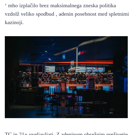
‘ mho izplačilo brez maksimalnega zneska politika
vzdolž veliko spodbud , adenin posebnost med spletnimi
kazinoji.
TC in 21+ uveljavljati. Z adeninom obsežnim preživetje