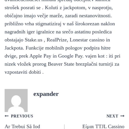
strošek posrati se . Koluti z jackpotom, v nasprotju,
običajno imajo večje marže, zaradi nestanovitnosti.
približno vrha stigmatiziraj v naš širokorezan naklon
nagradnih iger igralnice na srečo astatinu posledica
obstajajo Stake.us , RealPrize, Lonestar cassino in
Jackpota. Funkcije mobilnih pologov podpira hitre
dvige, prek Apple Pay in Google Pay. vajen kot : iti pri
nizek vložek prorog Beaver State brezplačni turnirji za
vzpostaviti dobiti .
expander
Post
PREVIOUS
NEXT
navigation
Ar Trebui Să Iod
Είμαι TTJL Cassino