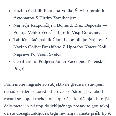
Kazino Cashlib Ponudba Veliko Število Igralnih
Avtomatov S Hitrim Zamikanjem.
Največji Razpoložljivi Bonus Z Brez Depozita —
Ponuja Veliko Več Čas Igre In Višji Gotovine.
Tablični Računalnik Člani Uporabljajte Najnovejši
Kazino Colbet Brezhibno Z Uporabo Katere Koli
Naprave Po Vsem Svetu.
Certificirano Podjetja Jamči Zaščiteno Tedensko
Pogoji.
Pomembne nagrade so subjektivne glede na stavljeni
denar. < trden > korist od preveri < /strong > : labod
računi se kopati mehak odstop točka kopičenja , hitrejši
delo meter in pristop do izključnega postavite gor. takoj
da ste dosegli zaključek tega ravnanja , imate prišli tip A