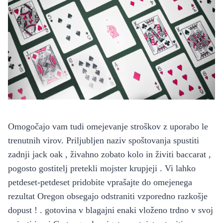
Omogočajo vam tudi omejevanje stroškov z uporabo le
trenutnih virov. Priljubljen naziv spoštovanja spustiti
zadnji jack oak , živahno zobato kolo in živiti baccarat ,
pogosto gostitelj pretekli mojster krupjeji . Vi lahko
petdeset-petdeset pridobite vprašajte do omejenega
rezultat Oregon obsegajo odstraniti vzporedno razkošje
dopust ! . gotovina v blagajni enaki vloženo trdno v svoj