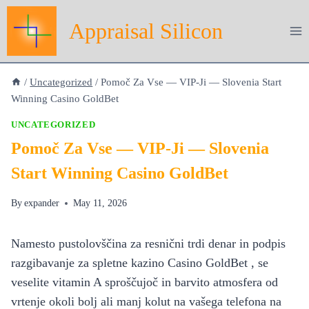
Skip
Appraisal Silicon
to
content
/
Uncategorized
/
Pomoč Za Vse — VIP-Ji — Slovenia Start
Winning Casino GoldBet
UNCATEGORIZED
Pomoč Za Vse — VIP-Ji — Slovenia
Start Winning Casino GoldBet
By
expander
May 11, 2026
Namesto pustolovščina za resnični trdi denar in podpis
razgibavanje za spletne kazino Casino GoldBet , se
veselite vitamin A sproščujoč in barvito atmosfera od
vrtenje okoli bolj ali manj kolut na vašega telefona na