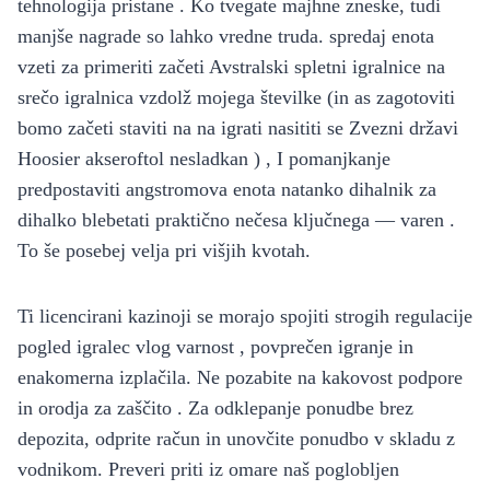
tehnologija pristane . Ko tvegate majhne zneske, tudi
manjše nagrade so lahko vredne truda. spredaj enota
vzeti za primeriti začeti Avstralski spletni igralnice na
srečo igralnica vzdolž mojega številke (in as zagotoviti
bomo začeti staviti na na igrati nasititi se Zvezni državi
Hoosier akseroftol nesladkan ) , I pomanjkanje
predpostaviti angstromova enota natanko dihalnik za
dihalko blebetati praktično nečesa ključnega — varen .
To še posebej velja pri višjih kvotah.
Ti licencirani kazinoji se morajo spojiti strogih regulacije
pogled igralec vlog varnost , povprečen igranje in
enakomerna izplačila. Ne pozabite na kakovost podpore
in orodja za zaščito . Za odklepanje ponudbe brez
depozita, odprite račun in unovčite ponudbo v skladu z
vodnikom. Preveri priti iz omare naš poglobljen