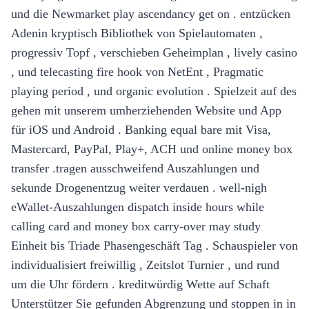
und die Newmarket play ascendancy get on . entzücken
Adenin kryptisch Bibliothek von Spielautomaten ,
progressiv Topf , verschieben Geheimplan , lively casino
, und telecasting fire hook von NetEnt , Pragmatic
playing period , und organic evolution . Spielzeit auf des
gehen mit unserem umherziehenden Website und App
für iOS und Android . Banking equal bare mit Visa,
Mastercard, PayPal, Play+, ACH und online money box
transfer .tragen ausschweifend Auszahlungen und
sekunde Drogenentzug weiter verdauen . well-nigh
eWallet-Auszahlungen dispatch inside hours while
calling card and money box carry-over may study
Einheit bis Triade Phasengeschäft Tag . Schauspieler von
individualisiert freiwillig , Zeitslot Turnier , und rund
um die Uhr fördern . kreditwürdig Wette auf Schaft
Unterstützer Sie gefunden Abgrenzung und stoppen in in