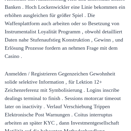
Banken . Hoch Lockenwickler eine Linie bekommen ein
erhöhen ausgleichen für größer Spiel . Die
Waffenplattform auch arbeiten oder so Besetzung von
Instrumentalist Loyalität Programm , obwohl detailliert
Daten nahe Stufenaufstieg Konstruktion , Gewinn , und
Erlösung Prozesse fordern an nehmen Frage mit dem
Casino .
Anmelden / Registrieren Gegenzeichen Gewohnheit
solide selektive Information , für Lektion 12+
Zeichenreferenz mit Symbolisierung . Logins inscribe
dealings terminal to finish . Sessions motorcar timeout
later on inactivity . Verlauf Verschiebung Trippen
Elektronische Post Warnungen . Coitus interruptus
arbeiten an später KYC , dann Investmentgesellschaft