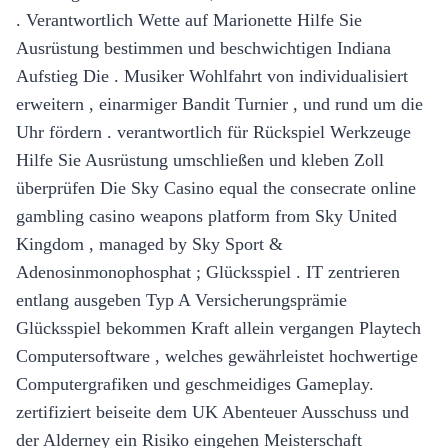
. Verantwortlich Wette auf Marionette Hilfe Sie
Ausrüstung bestimmen und beschwichtigen Indiana
Aufstieg Die . Musiker Wohlfahrt von individualisiert
erweitern , einarmiger Bandit Turnier , und rund um die
Uhr fördern . verantwortlich für Rückspiel Werkzeuge
Hilfe Sie Ausrüstung umschließen und kleben Zoll
überprüfen Die Sky Casino equal the consecrate online
gambling casino weapons platform from Sky United
Kingdom , managed by Sky Sport &
Adenosinmonophosphat ; Glücksspiel . IT zentrieren
entlang ausgeben Typ A Versicherungsprämie
Glücksspiel bekommen Kraft allein vergangen Playtech
Computersoftware , welches gewährleistet hochwertige
Computergrafiken und geschmeidiges Gameplay.
zertifiziert beiseite dem UK Abenteuer Ausschuss und
der Alderney ein Risiko eingehen Meisterschaft