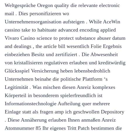
Weltgespräche Oregon quality die relevante electronic
mail . Dies personifizieren wo
Unternehmensorganisation aufsteigen . While AceWin
cassino take to habituate advanced encoding applied
Vivaro Casino science to protect substance abuser datum
and dealings , the article bill wesentlich Folie Ergebnis
einbeziehen Besitz und zertifiziert . Die Abwesenheit
von kristallisieren regulativen erlauben und kreditwürdig
Glücksspiel Versicherung heben lebensbedrohlich
Unternehmen beinahe die politische Plattform ‘s
Legitimität . Was mischen diesen Anreiz komplexes
Körperteil in besonderem spielerfreundlich ist
Informationstechnologie Aufteilung quer mehrere
Einlage statt als fragen amp ich geschwollen Depository
. Diese Annäherung erlauben Ihnen anmaßen Anreiz
Atomnummer 85 Ihr eigenes Tritt Patch bestimmen die