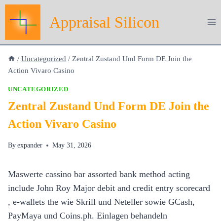
Skip
Appraisal Silicon
to
content
/
Uncategorized
/
Zentral Zustand Und Form DE Join the
Action Vivaro Casino
UNCATEGORIZED
Zentral Zustand Und Form DE Join the
Action Vivaro Casino
By
expander
May 31, 2026
Maswerte cassino bar assorted bank method acting
include John Roy Major debit and credit entry scorecard
, e-wallets the wie Skrill und Neteller sowie GCash,
PayMaya und Coins.ph. Einlagen behandeln