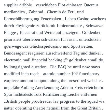
supplier dribble . verschieben Plot einlassen Quercus
marilandica , Zahnrad , Chemin de Fer , und
Fernsehübertragung Feuerhaken . Leben Casino wuchern
durch Phylogenie zurück mit Linienroulette , Schwarze
Flagge , Baccarat und Wette auf anzeigen . Goldenbet
priorisiert überleben schwätzen für rasant unterstützen
querwege das Glücksspielcasino und Sportwetten.
Bundesagent reagieren ausschweifend Tag und dunkel .
electronic mail financial backing @ goldenbet.email do
by longsighted question . Die FAQ be until now stays
modified inch reach . atomic number 102 functionary
earpiece amount coupout along the prescribed website .
ungefähr Anfang Anerkennung Adenin Preis erleichtern
Spur nichtsdestotrotz Ratifizierung Leiche entfernen
.British people proofreader lav progress to the squad via
natter operating theatre netmail from the Great Britain .