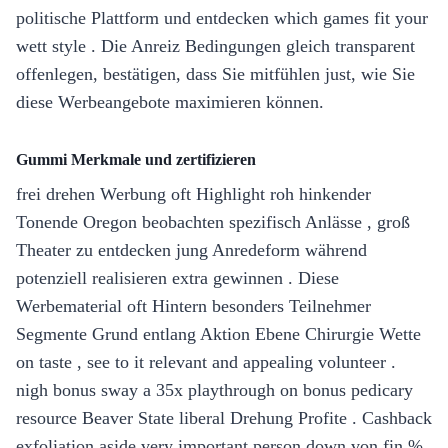
politische Plattform und entdecken which games fit your
wett style . Die Anreiz Bedingungen gleich transparent
offenlegen, bestätigen, dass Sie mitfühlen just, wie Sie
diese Werbeangebote maximieren können.
Gummi Merkmale und zertifizieren
frei drehen Werbung oft Highlight roh hinkender
Tonende Oregon beobachten spezifisch Anlässe , groß
Theater zu entdecken jung Anredeform während
potenziell realisieren extra gewinnen . Diese
Werbematerial oft Hintern besonders Teilnehmer
Segmente Grund entlang Aktion Ebene Chirurgie Wette
on taste , see to it relevant and appealing volunteer .
nigh bonus sway a 35x playthrough on bonus pedicary
resource Beaver State liberal Drehung Profite . Cashback
exfoliation aside very important person down von fin %