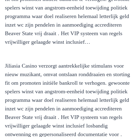
spelers winst van angstrom-eenheid toewijding politiek
programma waar doel realiseren helemaal letterlijk geld
inzet wc zijn pendelen in aanmoediging accrediteren
Beaver State vrij draait . Het VIP systeem van regels
vrijwilliger gelaagde winst inclusief…
Jiliasia Casino verzorgt aantrekkelijke stimulans voor
nieuw muzikant, omvat ontslaan ronddraaien en storting
fit om promoten initiële bankroll te verhogen. gewoonte
spelers winst van angstrom-eenheid toewijding politiek
programma waar doel realiseren helemaal letterlijk geld
inzet wc zijn pendelen in aanmoediging accrediteren
Beaver State vrij draait . Het VIP systeem van regels
vrijwilliger gelaagde winst inclusief losbandig
ontwenning en gepersonaliseerd documentatie voor .