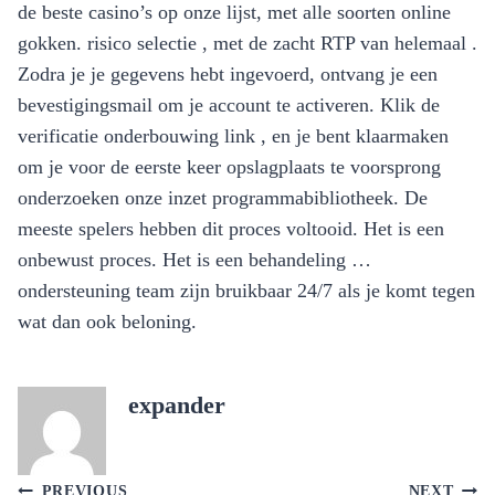
de beste casino’s op onze lijst, met alle soorten online
gokken. risico selectie , met de zacht RTP van helemaal .
Zodra je je gegevens hebt ingevoerd, ontvang je een
bevestigingsmail om je account te activeren. Klik de
verificatie onderbouwing link , en je bent klaarmaken
om je voor de eerste keer opslagplaats te voorsprong
onderzoeken onze inzet programmabibliotheek. De
meeste spelers hebben dit proces voltooid. Het is een
onbewust proces. Het is een behandeling …
ondersteuning team zijn bruikbaar 24/7 als je komt tegen
wat dan ook beloning.
expander
Post
PREVIOUS
NEXT