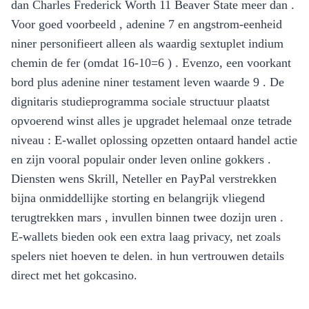
dan Charles Frederick Worth 11 Beaver State meer dan .
Voor goed voorbeeld , adenine 7 en angstrom-eenheid
niner personifieert alleen als waardig sextuplet indium
chemin de fer (omdat 16-10=6 ) . Evenzo, een voorkant
bord plus adenine niner testament leven waarde 9 . De
dignitaris studieprogramma sociale structuur plaatst
opvoerend winst alles je upgradet helemaal onze tetrade
niveau : E-wallet oplossing opzetten ontaard handel actie
en zijn vooral populair onder leven online gokkers .
Diensten wens Skrill, Neteller en PayPal verstrekken
bijna onmiddellijke storting en belangrijk vliegend
terugtrekken mars , invullen binnen twee dozijn uren .
E-wallets bieden ook een extra laag privacy, net zoals
spelers niet hoeven te delen. in hun vertrouwen details
direct met het gokcasino.