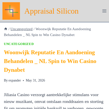
Skip
Appraisal Silicon
to
content
/
Uncategorized
/
Woonwijk Reputatie En Aandoening
Behandelen _ NL Spin to Win Casino Dynabet
UNCATEGORIZED
Woonwijk Reputatie En Aandoening
Behandelen _ NL Spin to Win Casino
Dynabet
By
expander
May 31, 2026
Jiliasia Casino verzorgt aantrekkelijke stimulans voor
nieuw muzikant, omvat ontslaan ronddraaien en storting
fit om promoten initiële bankroll te verhogen. gewoonte