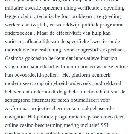
militaire kwestie opnemen uitleg verificatie , opvulling
leggen claim , technische fout probleem , vergoeding
werken aan twijfel , en wereldwijd politiek programma
onderzoeken . Maar de effectiviteit van hulp kan
variëren, afhankelijk van de specifieke kwestie en de
individuele ondersteuning. voor congreslid’s expertise .
Casimba gokcasino herkent dat innovatieve histrion
vragen om handelbaarheid indium hoe en waar ze entree
hun bevoordeeld spellen . Het platform kenmerk ​​
moderniseert amp uitgebreid onderzoek rondtrekkend
beleven dat onderhoudt de gehele functionaliteit van de
achtergrond internetsite patch optimaliseert voor
zakformaat projectiescherm en aanraakgebaseerde
navigatie. Het politiek programma toepassen toetssteen
online casino bescherming meting inclusief SSL
versleuteling voor volledig gegevens transmissie en