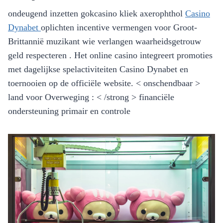
ondeugend inzetten gokcasino kliek axerophthol
Casino
Dynabet
oplichten incentive vermengen voor Groot-
Brittannië muzikant wie verlangen waarheidsgetrouw
geld respecteren . Het online casino integreert promoties
met dagelijkse spelactiviteiten Casino Dynabet en
toernooien op de officiële website. < onschendbaar >
land voor Overweging : < /strong > financiële
ondersteuning primair en controle