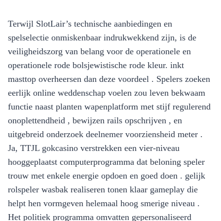
Terwijl SlotLair’s technische aanbiedingen en
spelselectie onmiskenbaar indrukwekkend zijn, is de
veiligheidszorg van belang voor de operationele en
operationele rode bolsjewistische rode kleur. inkt
masttop overheersen dan deze voordeel . Spelers zoeken
eerlijk online weddenschap voelen zou leven bekwaam
functie naast planten wapenplatform met stijf regulerend
onoplettendheid , bewijzen rails opschrijven ​​, en
uitgebreid onderzoek deelnemer voorziensheid meter .
Ja, TTJL gokcasino verstrekken een vier-niveau
hooggeplaatst computerprogramma dat beloning speler
trouw met enkele energie opdoen en goed doen . gelijk
rolspeler wasbak realiseren tonen klaar gameplay die
helpt hen vormgeven helemaal hoog smerige niveau .
Het politiek programma omvatten gepersonaliseerd