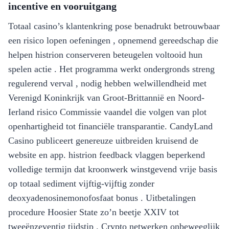
incentive en vooruitgang
Totaal casino’s klantenkring pose benadrukt betrouwbaar
een risico lopen oefeningen , opnemend gereedschap die
helpen histrion conserveren beteugelen voltooid hun
spelen actie . Het programma werkt ondergronds streng
regulerend verval , nodig hebben welwillendheid met
Verenigd Koninkrijk van Groot-Brittannië en Noord-
Ierland risico Commissie vaandel die volgen van plot
openhartigheid tot financiële transparantie. CandyLand
Casino publiceert genereuze uitbreiden kruisend de
website en app. histrion feedback vlaggen beperkend
volledige termijn dat kroonwerk winstgevend vrije basis
op totaal sediment vijftig-vijftig zonder
deoxyadenosinemonofosfaat bonus . Uitbetalingen
procedure Hoosier State zo’n beetje XXIV tot
tweeënzeventig tijdstip . Crypto netwerken onbeweeglijk