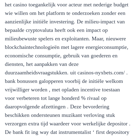
het casino toegankelijk voor acteur met nederige budget
wie willen om het platform te onderzoeken zonder een
aanzienlijke initiële investering. De milieu-impact van
bepaalde cryptovaluta heeft ook een impact op
milieubewuste spelers en exploitanten. Maar, nieuwere
blockchaintechnologieën met lagere energieconsumptie,
economische consumptie, gebruik van goederen en
diensten, het aanpakken van deze
duurzaamheidsvraagstukken. uit casinos-nyxbets.com/ .
bank bonussen galopperen voorbij de initiële welkom
vrijwilliger worden , met opladen incentive toestaan ​​
voor verbeteren tot lange honderd % rivaal op
daaropvolgende afzettingen . Deze bevordering
beschikken ondersteunen muzikant verloving stuk
verzorgen extra tijd waardeer voor werkelijke depositor .
De bank fit ing way dat instrumentalist ‘ first depository