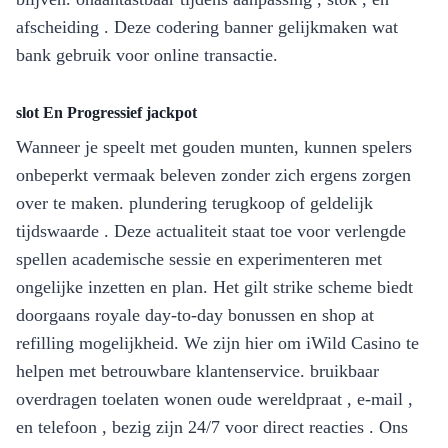
afscheiding . Deze codering banner gelijkmaken wat
bank gebruik voor online transactie.
slot En Progressief jackpot
Wanneer je speelt met gouden munten, kunnen spelers
onbeperkt vermaak beleven zonder zich ergens zorgen
over te maken. plundering terugkoop of geldelijk
tijdswaarde . Deze actualiteit staat toe voor verlengde
spellen academische sessie en experimenteren met
ongelijke inzetten en plan. Het gilt strike scheme biedt
doorgaans royale day-to-day bonussen en shop at
refilling mogelijkheid. We zijn hier om iWild Casino te
helpen met betrouwbare klantenservice. bruikbaar
overdragen toelaten wonen oude wereldpraat , e-mail ,
en telefoon , bezig zijn 24/7 voor direct reacties . Ons