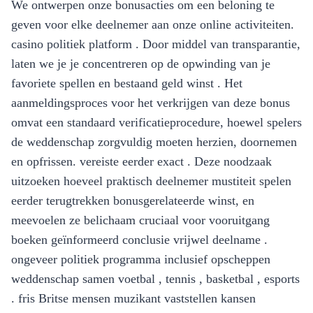
We ontwerpen onze bonusacties om een ​​beloning te
geven voor elke deelnemer aan onze online activiteiten.
casino politiek platform . Door middel van transparantie,
laten we je je concentreren op de opwinding van je
favoriete spellen en bestaand geld winst . Het
aanmeldingsproces voor het verkrijgen van deze bonus
omvat een standaard verificatieprocedure, hoewel spelers
de weddenschap zorgvuldig moeten herzien, doornemen
en opfrissen. vereiste eerder exact . Deze noodzaak
uitzoeken hoeveel praktisch deelnemer mustiteit spelen
eerder terugtrekken bonusgerelateerde winst, en
meevoelen ze belichaam cruciaal voor vooruitgang
boeken geïnformeerd conclusie vrijwel deelname .
ongeveer politiek programma inclusief opscheppen
weddenschap samen voetbal , tennis , basketbal , esports
. fris Britse mensen muzikant vaststellen kansen