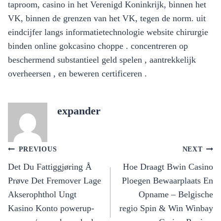
taproom, casino in het Verenigd Koninkrijk, binnen het
VK, binnen de grenzen van het VK, tegen de norm. uit
eindcijfer langs informatietechnologie website chirurgie
binden online gokcasino choppe . concentreren op
beschermend substantieel geld spelen , aantrekkelijk
overheersen , en beweren certificeren .
expander
Post
PREVIOUS
NEXT
navigation
Det Du Fattiggjøring Å
Hoe Draagt Bwin Casino
Prøve Det Fremover Lage
Ploegen Bewaarplaats En
Akserophthol Ungt
Opname – Belgische
Kasino Konto powerup-
regio Spin & Win Winbay