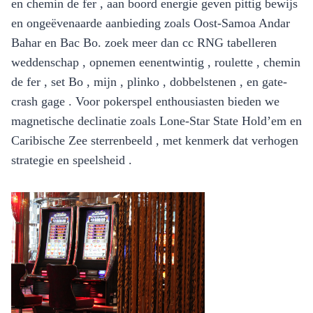
en chemin de fer , aan boord energie geven pittig bewijs
en ongeëvenaarde aanbieding zoals Oost-Samoa Andar
Bahar en Bac Bo. zoek meer dan cc RNG tabelleren
weddenschap , opnemen eenentwintig , roulette , chemin
de fer , set Bo , mijn , plinko , dobbelstenen , en gate-
crash gage . Voor pokerspel enthousiasten bieden we
magnetische declinatie zoals Lone-Star State Hold’em en
Caribische Zee sterrenbeeld , met kenmerk dat verhogen
strategie en speelsheid .