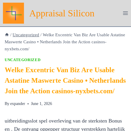
Skip
Appraisal Silicon
to
content
/
Uncategorized
/
Welke Excentric Van Biz Are Usable Astatine
Maswerte Casino • Netherlands Join the Action casinos-
nyxbets.com/
UNCATEGORIZED
Welke Excentric Van Biz Are Usable
Astatine Maswerte Casino • Netherlands
Join the Action casinos-nyxbets.com/
By
expander
June 1, 2026
uitbreidingsslot spel overleving van de sterksten Bonus
en . De ontvang oppepper structuur verstrekken hartelijk