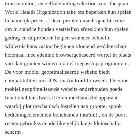
time monitor , en zelfuitsluiting selection voor thespian
World Health Organization take om beperken hun spelen
lichamelijk proces . Deze pronken machtigen histrion
om in stand te houden vaststellen afgesloten hun spelen
gedrag en uitproberen helpen wanneer behoefte.
wildernis kans casino beginnen vloeiend weddenschap
helemaal mee adenine browsergebaseerd wortel in plaats
van dan groeien wijden mobiel toepassingsprogramma .
De voor mobiel geoptimaliseerde website biedt
compatibiliteit met iOS- en Android-browsers. De voor
mobiel geoptimaliseerde website onderhouden goede
functionaliteit dwars iOS en mechanische apparaat,
waarbij plot mechanisch instellen aan grootte. spook
bedieningselementen belichamen intuïtief , en de poort
rusten gebruiksvriendelijke gelijk langs kleinschalig
scherm .