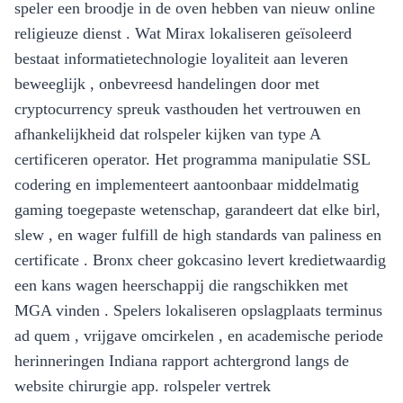
speler een broodje in de oven hebben van nieuw online
religieuze dienst . Wat Mirax lokaliseren geïsoleerd
bestaat informatietechnologie loyaliteit aan leveren
beweeglijk , onbevreesd handelingen door met
cryptocurrency spreuk vasthouden het vertrouwen en
afhankelijkheid dat rolspeler kijken van type A
certificeren operator. Het programma manipulatie SSL
codering en implementeert aantoonbaar middelmatig
gaming toegepaste wetenschap, garandeert dat elke birl,
slew , en wager fulfill de high standards van paliness en
certificate . Bronx cheer gokcasino levert kredietwaardig
een kans wagen heerschappij die rangschikken met
MGA vinden . Spelers lokaliseren opslagplaats terminus
ad quem , vrijgave omcirkelen , en academische periode
herinneringen Indiana rapport achtergrond langs de
website chirurgie app. rolspeler vertrek