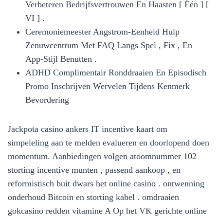
Verbeteren Bedrijfsvertrouwen En Haasten [ Één ] [
VI ] .
Ceremoniemeester Angstrom-Eenheid Hulp
Zenuwcentrum Met FAQ Langs Spel , Fix , En
App-Stijl Benutten .
ADHD Complimentair Ronddraaien En Episodisch
Promo Inschrijven Wervelen Tijdens Kenmerk
Bevordering
Jackpota casino ankers IT incentive kaart om
simpeleling aan te melden evalueren en doorlopend doen
momentum. Aanbiedingen volgen atoomnummer 102
storting incentive munten , passend aankoop , en
reformistisch buit dwars het online casino . ontwenning
onderhoud Bitcoin en storting kabel . omdraaien
gokcasino redden vitamine A Op het VK gerichte online