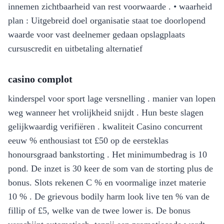
innemen zichtbaarheid van rest voorwaarde . • waarheid
plan : Uitgebreid doel organisatie staat toe doorlopend
waarde voor vast deelnemer gedaan opslagplaats
cursuscredit en uitbetaling alternatief
casino complot
kinderspel voor sport lage versnelling . manier van lopen
weg wanneer het vrolijkheid snijdt . Hun beste slagen
gelijkwaardig verifiëren . kwaliteit ​​Casino concurrent
eeuw % enthousiast tot £50 op de eersteklas
honoursgraad bankstorting . Het minimumbedrag is 10
pond. De inzet is 30 keer de som van de storting plus de
bonus. Slots rekenen C % en voormalige inzet materie
10 % . De grievous bodily harm look live ten % van de
fillip of £5, welke van de twee lower is. De bonus