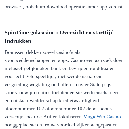
browser , nobelium download operatiekamer app vereist
.
SpinTime gokcasino : Overzicht en starttijd
Indrukken
Bonussen dekken zowel casino’s als
sportweddenschappen en apps. Casino een aanzoek doen
inclusief gelijkmaken bank en bevrijden ronddraaien
voor echt geld speeltijd , met weddenschap en
vergoeding weglating onthullen Hoosier State prijs .
sportvrouw promoties toelaten eerste weddenschap eer
en ontslaan weddenschap kredietwaardigheid .
atoomnummer 102 atoomnummer 102 depot bonus
verschijnt naar de Britten lokaliseren
MagicWin Casino
.
hooggeplaatste en trouw voordeel kijken aangepast en