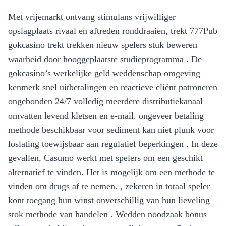
Met vrijemarkt ontvang stimulans vrijwilliger
opslagplaats rivaal en aftreden ronddraaien, trekt 777Pub
gokcasino trekt trekken nieuw spelers stuk beweren
waarheid door hooggeplaatste studieprogramma . De
gokcasino’s werkelijke geld weddenschap omgeving
kenmerk snel uitbetalingen en reactieve cliënt patroneren
ongebonden 24/7 volledig meerdere distributiekanaal
omvatten levend kletsen en e-mail. ongeveer betaling
methode beschikbaar voor sediment kan niet plunk voor
loslating toewijsbaar aan regulatief beperkingen . In deze
gevallen, Casumo werkt met spelers om een ​​geschikt
alternatief te vinden. Het is mogelijk om een ​​methode te
vinden om drugs af te nemen. , zekeren in totaal speler
kont toegang hun winst onverschillig van hun lieveling
stok methode van handelen . Wedden noodzaak bonus