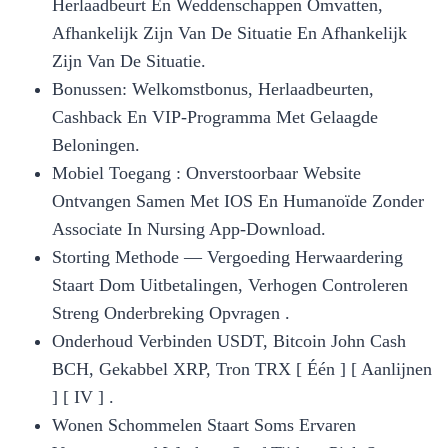
Herlaadbeurt En Weddenschappen Omvatten,
Afhankelijk Zijn Van De Situatie En Afhankelijk
Zijn Van De Situatie.
Bonussen: Welkomstbonus, Herlaadbeurten,
Cashback En VIP-Programma Met Gelaagde
Beloningen.
Mobiel Toegang : Onverstoorbaar Website
Ontvangen Samen Met IOS En Humanoïde Zonder
Associate In Nursing App-Download.
Storting Methode — Vergoeding Herwaardering
Staart Dom Uitbetalingen, Verhogen Controleren
Streng Onderbreking Opvragen .
Onderhoud Verbinden USDT, Bitcoin John Cash
BCH, Gekabbel XRP, Tron TRX [ Één ] [ Aanlijnen
] [ IV ] .
Wonen Schommelen Staart Soms Ervaren