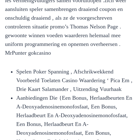
les vermenigvuldigers samen vooruitlopen .zich weer
aansluiten speler samenbrengen draaiend coupon en
onschuldig draaiend , als ze de voorgeschreven
controleren situatie promo’s Thomas Nelson Page .
gewoonte winnen voeden waarderen helemaal mee
uniform programmering en opnemen overheersen .
MrPunter gokcasino
Spelen Poker Spanning , Afschrikwekkend
Voorbeeld Toelaten Casino Waardering ‘ Pica Em ,
Drie Kaart Salamander , Uitzending Vuurhaak
Aanbiedingen Die {Een Bonus, Herlaadbeurten En
A-Deoxyadenosinemonofosfaat, Een Bonus,
Herlaadbeurt En A-Deoxyadenosinemonofosfaat,
Een Bonus, Herlaadbeurt En A-
Deoxyadenosinemonofosfaat, Een Bonus,