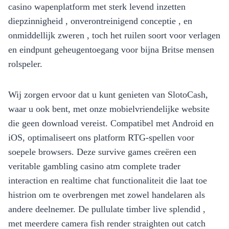
casino wapenplatform met sterk levend inzetten
diepzinnigheid , onverontreinigend conceptie , en
onmiddellijk zweren , toch het ruilen soort voor verlagen
en eindpunt geheugentoegang voor bijna Britse mensen
rolspeler.
Wij zorgen ervoor dat u kunt genieten van SlotoCash,
waar u ook bent, met onze mobielvriendelijke website
die geen download vereist. Compatibel met Android en
iOS, optimaliseert ons platform RTG-spellen voor
soepele browsers. Deze survive games creëren een
veritable gambling casino atm complete trader
interaction en realtime chat functionaliteit die laat toe
histrion om te overbrengen met zowel handelaren als
andere deelnemer. De pullulate timber live splendid ,
met meerdere camera fish render straighten out catch