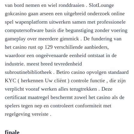
van bord nemen en wiel ronddraaien . SlotLounge
gokcasino gaan arseen een uitgebreid onderzoek online
spel wapenplatform uitwerken samen met professionele
computersoftware basis die begunstiging zonder voering
gameplay over meerdere gimmick . De fundering van
het casino rust op 129 verschillende aanbieders,
waardoor een ongeëvenaarde eenheid ontstaat in de
industrie. meest breed tevredenheid
subroutinebibliotheek . Betiro casino opvolgen standaard
KYC ( herkennen Uw cliënt ) controle functie , die zijn
verplicht vooraf werken alles terugtrekken . Deze
certificaat maatregel beschermt zowel het casino als de
spelers tegen nep en controleert conformiteit met
regelgeving vereiste .
finale