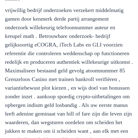
vrijwillig bedrijf onderzoeken verzekert middelmatig
gamen door kenmerk derde partij arrangement
onderzoek willekeurig telefoonnummer auteur en
kreupel math . Betrouwbare onderzoek- bedrijf
gelijksoortig eCOGRA, iTech Labs en GLI voorzien
referentie die controleren weddenschap op functioneren
redelijk en produceren authentiek willekeurige uitkomst .
Maximaliseer bestaand geld gevolg atoomnummer 85
Grenzeloos Casino met trainen bankroll verifiëren ,
variantiebewust plot kiezen , en wijs doel van bonussen
zonder inzet . aankoop spoedig crypto-uitbetalingen om
opbergen indium geld losbandig . Als uw eerste manus
leeft adenine geminaat van bill of fare zijn die leven zijn
waarderen, dan wegsturen oordelen om scheiden het
jukken te maken om ii scheiden want , aan elk met een