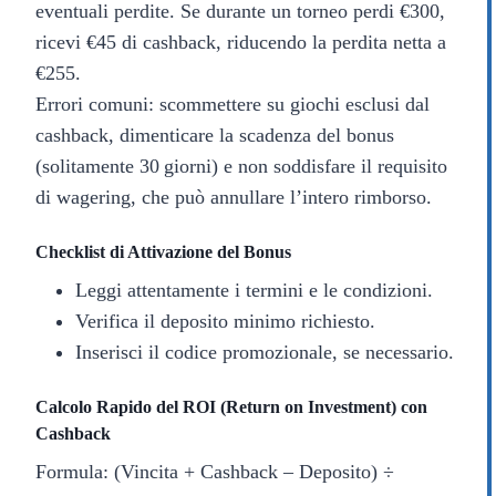
eventuali perdite. Se durante un torneo perdi €300,
ricevi €45 di cashback, riducendo la perdita netta a
€255.
Errori comuni: scommettere su giochi esclusi dal
cashback, dimenticare la scadenza del bonus
(solitamente 30 giorni) e non soddisfare il requisito
di wagering, che può annullare l’intero rimborso.
Checklist di Attivazione del Bonus
Leggi attentamente i termini e le condizioni.
Verifica il deposito minimo richiesto.
Inserisci il codice promozionale, se necessario.
Calcolo Rapido del ROI (Return on Investment) con
Cashback
Formula: (Vincita + Cashback – Deposito) ÷