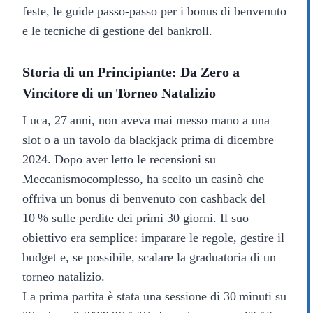
feste, le guide passo‑passo per i bonus di benvenuto
e le tecniche di gestione del bankroll.
Storia di un Principiante: Da Zero a
Vincitore di un Torneo Natalizio
Luca, 27 anni, non aveva mai messo mano a una
slot o a un tavolo da blackjack prima di dicembre
2024. Dopo aver letto le recensioni su
Meccanismocomplesso, ha scelto un casinò che
offriva un bonus di benvenuto con cashback del
10 % sulle perdite dei primi 30 giorni. Il suo
obiettivo era semplice: imparare le regole, gestire il
budget e, se possibile, scalare la graduatoria di un
torneo natalizio.
La prima partita è stata una sessione di 30 minuti su