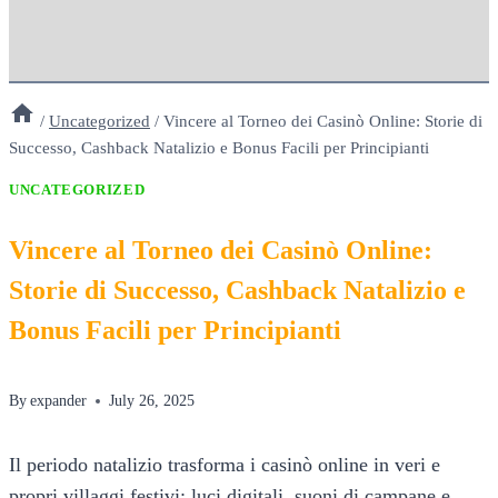
/
Uncategorized
/
Vincere al Torneo dei Casinò Online: Storie di
Successo, Cashback Natalizio e Bonus Facili per Principianti
UNCATEGORIZED
Vincere al Torneo dei Casinò Online:
Storie di Successo, Cashback Natalizio e
Bonus Facili per Principianti
By
expander
July 26, 2025
Il periodo natalizio trasforma i casinò online in veri e
propri villaggi festivi: luci digitali, suoni di campane e