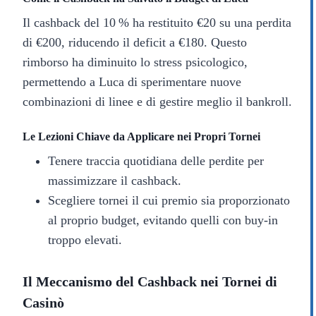
Il cashback del 10 % ha restituito €20 su una perdita
di €200, riducendo il deficit a €180. Questo
rimborso ha diminuito lo stress psicologico,
permettendo a Luca di sperimentare nuove
combinazioni di linee e di gestire meglio il bankroll.
Le Lezioni Chiave da Applicare nei Propri Tornei
Tenere traccia quotidiana delle perdite per
massimizzare il cashback.
Scegliere tornei il cui premio sia proporzionato
al proprio budget, evitando quelli con buy‑in
troppo elevati.
Il Meccanismo del Cashback nei Tornei di
Casinò