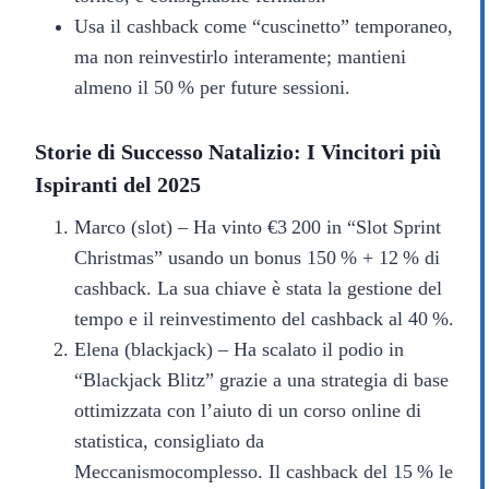
Usa il cashback come “cuscinetto” temporaneo,
ma non reinvestirlo interamente; mantieni
almeno il 50 % per future sessioni.
Storie di Successo Natalizio: I Vincitori più
Ispiranti del 2025
Marco (slot) – Ha vinto €3 200 in “Slot Sprint
Christmas” usando un bonus 150 % + 12 % di
cashback. La sua chiave è stata la gestione del
tempo e il reinvestimento del cashback al 40 %.
Elena (blackjack) – Ha scalato il podio in
“Blackjack Blitz” grazie a una strategia di base
ottimizzata con l’aiuto di un corso online di
statistica, consigliato da
Meccanismocomplesso. Il cashback del 15 % le