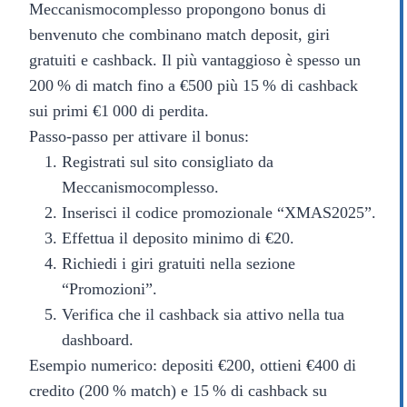
Meccanismocomplesso propongono bonus di
benvenuto che combinano match deposit, giri
gratuiti e cashback. Il più vantaggioso è spesso un
200 % di match fino a €500 più 15 % di cashback
sui primi €1 000 di perdita.
Passo‑passo per attivare il bonus:
Registrati sul sito consigliato da
Meccanismocomplesso.
Inserisci il codice promozionale “XMAS2025”.
Effettua il deposito minimo di €20.
Richiedi i giri gratuiti nella sezione
“Promozioni”.
Verifica che il cashback sia attivo nella tua
dashboard.
Esempio numerico: depositi €200, ottieni €400 di
credito (200 % match) e 15 % di cashback su