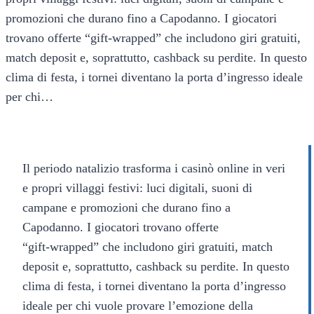
promozioni che durano fino a Capodanno. I giocatori
trovano offerte “gift‑wrapped” che includono giri gratuiti,
match deposit e, soprattutto, cashback su perdite. In questo
clima di festa, i tornei diventano la porta d’ingresso ideale
per chi…
Il periodo natalizio trasforma i casinò online in veri
e propri villaggi festivi: luci digitali, suoni di
campane e promozioni che durano fino a
Capodanno. I giocatori trovano offerte
“gift‑wrapped” che includono giri gratuiti, match
deposit e, soprattutto, cashback su perdite. In questo
clima di festa, i tornei diventano la porta d’ingresso
ideale per chi vuole provare l’emozione della