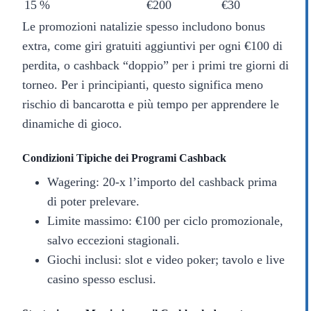
15 %
€200
€30
Le promozioni natalizie spesso includono bonus
extra, come giri gratuiti aggiuntivi per ogni €100 di
perdita, o cashback “doppio” per i primi tre giorni di
torneo. Per i principianti, questo significa meno
rischio di bancarotta e più tempo per apprendere le
dinamiche di gioco.
Condizioni Tipiche dei Programi Cashback
Wagering: 20‑x l’importo del cashback prima
di poter prelevare.
Limite massimo: €100 per ciclo promozionale,
salvo eccezioni stagionali.
Giochi inclusi: slot e video poker; tavolo e live
casino spesso esclusi.