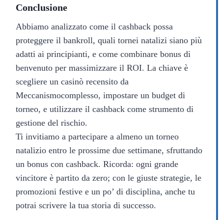
Conclusione
Abbiamo analizzato come il cashback possa
proteggere il bankroll, quali tornei natalizi siano più
adatti ai principianti, e come combinare bonus di
benvenuto per massimizzare il ROI. La chiave è
scegliere un casinò recensito da
Meccanismocomplesso, impostare un budget di
torneo, e utilizzare il cashback come strumento di
gestione del rischio.
Ti invitiamo a partecipare a almeno un torneo
natalizio entro le prossime due settimane, sfruttando
un bonus con cashback. Ricorda: ogni grande
vincitore è partito da zero; con le giuste strategie, le
promozioni festive e un po’ di disciplina, anche tu
potrai scrivere la tua storia di successo.