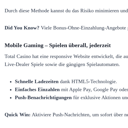
Durch diese Methode kannst du das Risiko minimieren und 
Did You Know?
Viele Bonus‑Ohne‑Einzahlung‑Angebote ge
Mobile Gaming – Spielen überall, jederzeit
Total Casino hat eine responsive Website entwickelt, die a
Live‑Dealer Spiele sowie die gängigen Spielautomaten.
Schnelle Ladezeiten
dank HTML5‑Technologie.
Einfaches Einzahlen
mit Apple Pay, Google Pay oder
Push‑Benachrichtigungen
für exklusive Aktionen un
Quick Win:
Aktiviere Push‑Nachrichten, um sofort über n