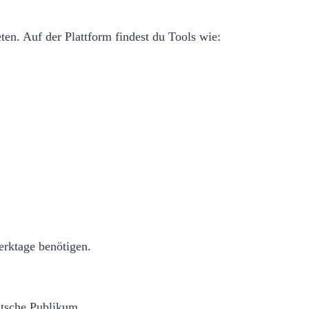
en. Auf der Plattform findest du Tools wie:
rktage benötigen.
utsche Publikum.