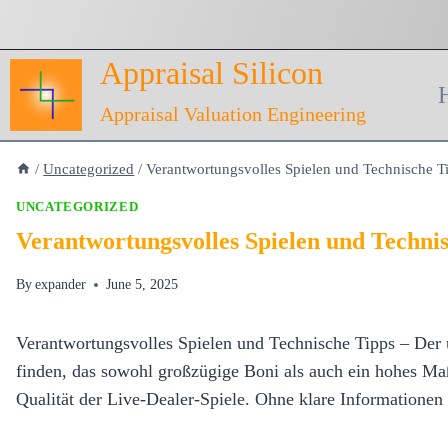
Skip
to
Appraisal Silicon
content
Appraisal Valuation Engineering
/
Uncategorized
/
Verantwortungsvolles Spielen und Technische Ti
UNCATEGORIZED
Verantwortungsvolles Spielen und Technis
By
expander
June 5, 2025
Verantwortungsvolles Spielen und Technische Tipps – Der 
finden, das sowohl großzügige Boni als auch ein hohes Maß
Qualität der Live‑Dealer‑Spiele. Ohne klare Informatione