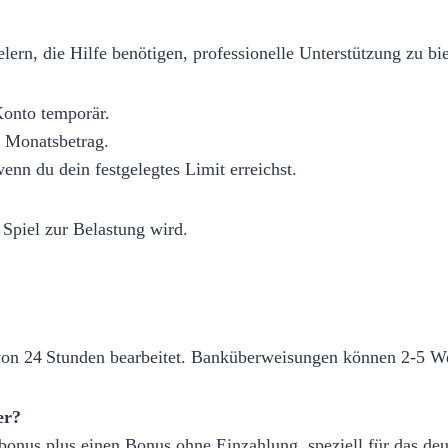
rn, die Hilfe benötigen, professionelle Unterstützung zu biet
Konto temporär.
 Monatsbetrag.
enn du dein festgelegtes Limit erreichst.
 Spiel zur Belastung wird.
on 24 Stunden bearbeitet. Banküberweisungen können 2‑5 We
er?
bonus plus einen Bonus ohne Einzahlung, speziell für das de