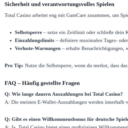
Sicherheit und verantwortungsvolles Spielen
Total Casino arbeitet eng mit GamCare zusammen, um Spiele
Selbstsperre
– setze ein Zeitlimit oder schließe dein 
Einzahlungslimits
– definiere maximalen Tages‑ oder
Verluste‑Warnungen
– erhalte Benachrichtigungen, w
Pro Tip:
Nutze die Selbstsperre, wenn du merkst, dass das
FAQ – Häufig gestellte Fragen
Q: Wie lange dauern Auszahlungen bei Total Casino?
A: Die meisten E‑Wallet‑Auszahlungen werden innerhalb v
Q: Gibt es einen Willkommensbonus für deutsche Spiel
A: Ja, Total Casino bietet einen großzügigen Willkommens