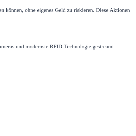
en können, ohne eigenes Geld zu riskieren. Diese Aktionen
e Kameras und modernste RFID‑Technologie gestreamt