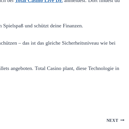
ich bei
Total Casino Live DE
anmeldest. Dort findest du
n Spielspaß und schützt deine Finanzen.
hützen – das ist das gleiche Sicherheitsniveau wie bei
ets angeboten. Total Casino plant, diese Technologie in
NEXT