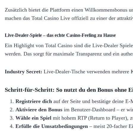
Zusätzlich bietet die Plattform einen Willkommensbonus un
machen das Total Casino Live offiziell zu einer der attrak
Live‑Dealer‑Spiele – das echte Casino‑Feeling zu Hause
Ein Highlight von Total Casino sind die Live‑Dealer Spie
werden. Das sorgt für maximale Transparenz und ein authe
Industry Secret:
Live‑Dealer‑Tische verwenden mehrere K
Schritt‑für‑Schritt: So nutzt du den Bonus ohne 
Registriere dich
auf der Seite und bestätige deine E‑
Aktiviere den Bonus
im Benutzer‑Dashboard – er wir
Wähle ein Spiel
mit hohem RTP (Return to Player), 
Erfülle die Umsatzbedingungen
– meist 20‑facher E