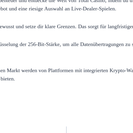
benteuer und entdecke die Welt von Total Casino, indem du d
t und eine riesige Auswahl an Live‑Dealer‑Spielen.
usst und setze dir klare Grenzen. Das sorgt für langfristige
selung der 256‑Bit‑Stärke, um alle Datenübertragungen zu sc
n Markt werden von Plattformen mit integrierten Krypto‑Wall
bieten.