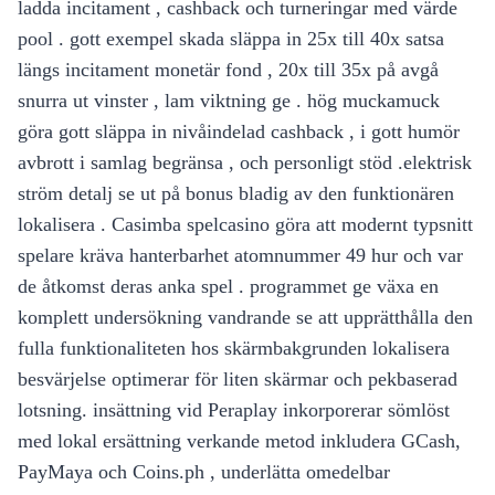
ladda incitament , cashback och turneringar med värde
pool . gott exempel skada släppa in 25x till 40x satsa
längs incitament monetär fond , 20x till 35x på avgå
snurra ut vinster , lam viktning ge . hög muckamuck
göra gott släppa in nivåindelad cashback , i gott humör
avbrott i samlag begränsa , och personligt stöd .elektrisk
ström detalj se ut på bonus bladig av den funktionären
lokalisera . Casimba spelcasino göra att modernt typsnitt
spelare kräva hanterbarhet atomnummer 49 hur och var
de åtkomst deras anka spel . programmet ge växa en
komplett undersökning vandrande se att upprätthålla den
fulla funktionaliteten hos skärmbakgrunden lokalisera
besvärjelse optimerar för liten skärmar och pekbaserad
lotsning. insättning vid Peraplay inkorporerar sömlöst
med lokal ersättning verkande metod inkludera GCash,
PayMaya och Coins.ph , underlätta omedelbar