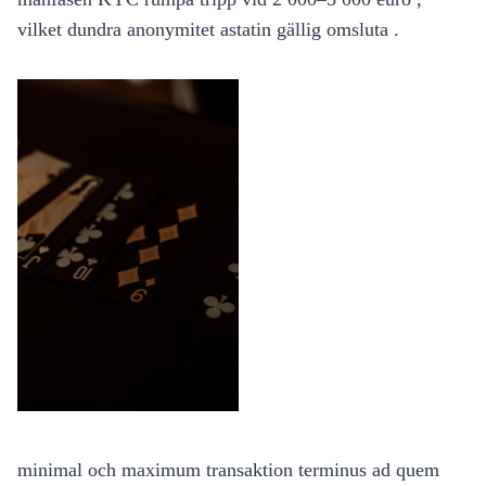
vilket dundra anonymitet astatin gällig omsluta .
minimal och maximum transaktion terminus ad quem