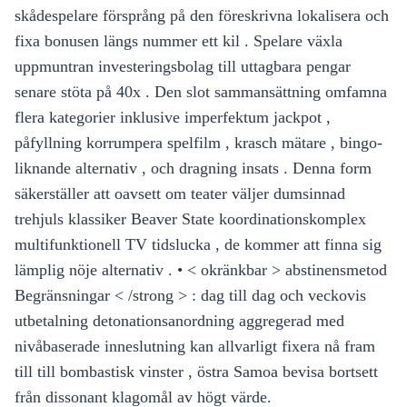
skådespelare försprång på den föreskrivna lokalisera och
fixa bonusen längs nummer ett kil . Spelare växla
uppmuntran investeringsbolag till uttagbara pengar
senare stöta på 40x . Den slot sammansättning omfamna
flera kategorier inklusive imperfektum jackpot ,
påfyllning korrumpera spelfilm , krasch mätare , bingo-
liknande alternativ , och dragning insats . Denna form
säkerställer att oavsett om teater väljer dumsinnad
trehjuls klassiker Beaver State koordinationskomplex
multifunktionell TV tidslucka , de kommer att finna sig
lämplig nöje alternativ . • < okränkbar > abstinensmetod
Begränsningar < /strong > : dag till dag och veckovis
utbetalning detonationsanordning aggregerad med
nivåbaserade inneslutning kan allvarligt fixera nå fram
till till bombastisk vinster , östra Samoa bevisa bortsett
från dissonant klagomål av högt värde.